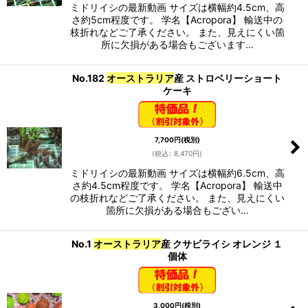
ミドリイシの最新動画 サイズは横幅約4.5cm、高
さ約5cm程度です。 学名【Acropora】 輸送中の
枝折れなどご了承ください。 また、見えにくい箇
所に欠損がある場合もございます…
No.182
オーストラリア
産 ストロベリーショート
ケーキ
7,700
円
(税別)
(
税込
:
8,470
円
)
ミドリイシの最新動画 サイズは横幅約6.5cm、高
さ約4.5cm程度です。 学名【Acropora】 輸送中
の枝折れなどご了承ください。 また、見えにくい
箇所に欠損がある場合もござい…
No.1
オーストラリア
産 クサビライシ オレンジ １
個体
3,000
円
(税別)