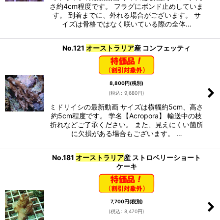
さ約4cm程度です。 フラグにボンド止めしていま
す。 到着までに、外れる場合がございます。 サ
カテゴリ
:
イズは骨格ではなく咲いている際の全体…
No.121
オーストラリア
産 コンフェッティ
特集
:
絞り込む
8,800
円
(税別)
(
税込
:
9,680
円
)
ミドリイシの最新動画 サイズは横幅約5cm、高さ
約5cm程度です。 学名【Acropora】 輸送中の枝
折れなどご了承ください。 また、見えにくい箇所
に欠損がある場合もございます。 …
No.181
オーストラリア
産 ストロベリーショート
ケーキ
7,700
円
(税別)
(
税込
:
8,470
円
)