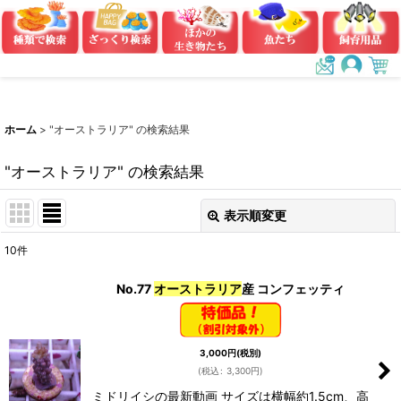
ホーム
>
"オーストラリア"
の
検索結果
"オーストラリア"
の
検索結果
表示順変更
閉じる
10
件
商品検索
:
No.77
オーストラリア
産 コンフェッティ
表示数
:
在庫あり
3,000
円
(税別)
(
税込
:
3,300
円
)
並び順
:
ミドリイシの最新動画 サイズは横幅約1.5cm、高