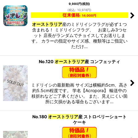
9,980
円
(税別)
(
税込
:
10,978
円
)
従来価格
:
14,000
円
オーストラリア
産のミドリイシフラグが必ず１つ
含まれる！ ミドリイシフラグ、 お楽しみ3つセ
ット 店長がランダムでチョイスしてお送りしま
す。 カラーの指定やサイズ感、種類等はご指定い
ただけ…
No.120
オーストラリア
産 コンフェッティ
ミドリイシの最新動画 サイズは横幅約5cm、高さ
約5.5cm程度です。 学名【Acropora】 輸送中の
枝折れなどご了承ください。 また、見えにくい箇
所に欠損がある場合もございます…
No.180
オーストラリア
産 ストロベリーショート
ケーキ