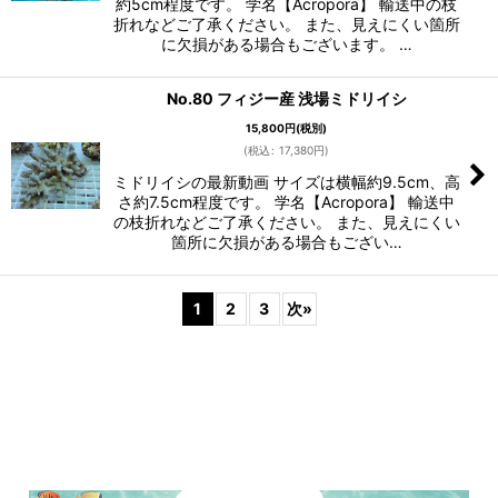
約5cm程度です。 学名【Acropora】 輸送中の枝
折れなどご了承ください。 また、見えにくい箇所
に欠損がある場合もございます。 …
No.80 フィジー産 浅場ミドリイシ
15,800
円
(税別)
(
税込
:
17,380
円
)
ミドリイシの最新動画 サイズは横幅約9.5cm、高
さ約7.5cm程度です。 学名【Acropora】 輸送中
の枝折れなどご了承ください。 また、見えにくい
箇所に欠損がある場合もござい…
1
2
3
次
»