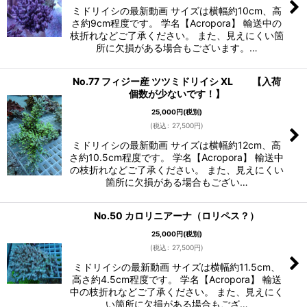
ミドリイシの最新動画 サイズは横幅約10cm、高
さ約9cm程度です。 学名【Acropora】 輸送中の
枝折れなどご了承ください。 また、見えにくい箇
所に欠損がある場合もございます。…
No.77 フィジー産 ツツミドリイシ XL 【入荷
個数が少ないです！】
25,000
円
(税別)
(
税込
:
27,500
円
)
ミドリイシの最新動画 サイズは横幅約12cm、高
さ約10.5cm程度です。 学名【Acropora】 輸送中
の枝折れなどご了承ください。 また、見えにくい
箇所に欠損がある場合もござい…
No.50 カロリニアーナ（ロリペス？）
25,000
円
(税別)
(
税込
:
27,500
円
)
ミドリイシの最新動画 サイズは横幅約11.5cm、
高さ約4.5cm程度です。 学名【Acropora】 輸送
中の枝折れなどご了承ください。 また、見えにく
い箇所に欠損がある場合もござ…