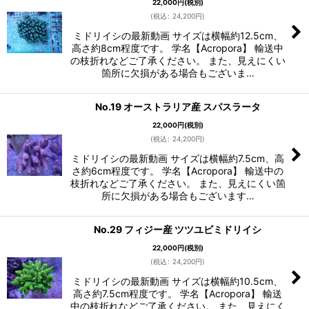
22,000
円
(税別)
(
税込
:
24,200
円
)
ミドリイシの最新動画 サイズは横幅約12.5cm、
高さ約8cm程度です。 学名【Acropora】 輸送中
の枝折れなどご了承ください。 また、見えにくい
箇所に欠損がある場合もございま…
No.19 オーストラリア産 スパスラータ
22,000
円
(税別)
(
税込
:
24,200
円
)
ミドリイシの最新動画 サイズは横幅約7.5cm、高
さ約6cm程度です。 学名【Acropora】 輸送中の
枝折れなどご了承ください。 また、見えにくい箇
所に欠損がある場合もございます…
No.29 フィジー産 ツツユビミドリイシ
22,000
円
(税別)
(
税込
:
24,200
円
)
ミドリイシの最新動画 サイズは横幅約10.5cm、
高さ約7.5cm程度です。 学名【Acropora】 輸送
中の枝折れなどご了承ください。 また、見えにく