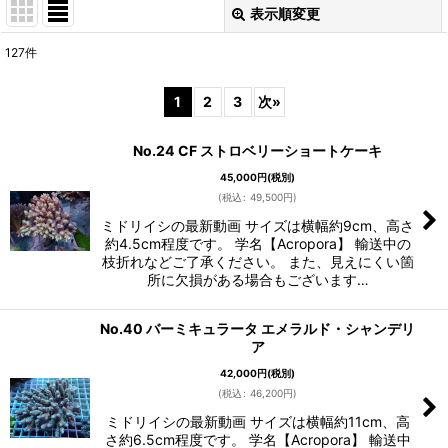
表示順変更
閉じる
127
件
表示数
:
1
2
3
次
»
在庫あり
No.24 CF ストロベリーショートケーキ
並び順
:
45,000
円
(税別)
(
税込
:
49,500
円
)
絞り込む
ミドリイシの最新動画 サイズは横幅約9cm、高さ
約4.5cm程度です。 学名【Acropora】 輸送中の
枝折れなどご了承ください。 また、見えにくい箇
所に欠損がある場合もございます…
No.40 バーミキュラータ エメラルド・シャンデリ
ア
42,000
円
(税別)
(
税込
:
46,200
円
)
ミドリイシの最新動画 サイズは横幅約11cm、高
さ約6.5cm程度です。 学名【Acropora】 輸送中