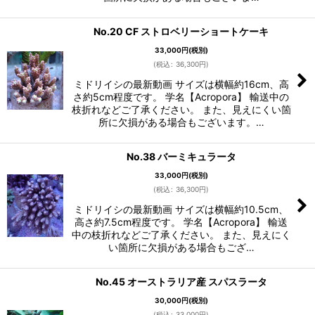
No.20 CF ストロベリーショートケーキ
33,000
円
(税別)
(
税込
:
36,300
円
)
ミドリイシの最新動画 サイズは横幅約16cm、高
さ約5cm程度です。 学名【Acropora】 輸送中の
枝折れなどご了承ください。 また、見えにくい箇
所に欠損がある場合もございます。…
No.38 バーミキュラータ
33,000
円
(税別)
(
税込
:
36,300
円
)
ミドリイシの最新動画 サイズは横幅約10.5cm、
高さ約7.5cm程度です。 学名【Acropora】 輸送
中の枝折れなどご了承ください。 また、見えにく
い箇所に欠損がある場合もござ…
No.45 オーストラリア産 スパスラータ
30,000
円
(税別)
(
税込
:
33,000
円
)