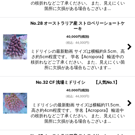
の枝折れなどご了承ください。 また、見えにくい
箇所に欠損がある場合もございま…
No.28 オーストラリア産 ストロベリーショートケ
ーキ
40,000
円
(税別)
(
税込
:
44,000
円
)
ミドリイシの最新動画 サイズは横幅約9.5cm、高
さ約5cm程度です。 学名【Acropora】 輸送中の
枝折れなどご了承ください。 また、見えにくい箇
所に欠損がある場合もございます…
No.32 CF 浅場ミドリイシ 【人気No.1】
40,000
円
(税別)
(
税込
:
44,000
円
)
ミドリイシの最新動画 サイズは横幅約11.5cm、
高さ約4cm程度です。 学名【Acropora】 輸送中
の枝折れなどご了承ください。 また、見えにくい
箇所に欠損がある場合もございま…