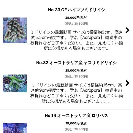
No.33 CF ハイマツミドリイシ
28,000
円
(税別)
(
税込
:
30,800
円
)
ミドリイシの最新動画 サイズは横幅約9cm、高さ
約5.5cm程度です。 学名【Acropora】 輸送中の
枝折れなどご了承ください。 また、見えにくい箇
所に欠損がある場合もございます…
No.32 オーストラリア産 ヤスリミドリイシ
28,000
円
(税別)
(
税込
:
30,800
円
)
ミドリイシの最新動画 サイズは横幅約15cm、高
さ約9cm程度です。 学名【Acropora】 輸送中の
枝折れなどご了承ください。 また、見えにくい箇
所に欠損がある場合もございます。…
No.14 オーストラリア産 ロリペス
28,000
円
(税別)
(
税込
:
30,800
円
)