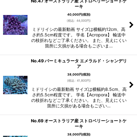
No.47 オーストラリア産 ストロベリーショートケ
ーキ
40,000
円
(税別)
(
税込
:
44,000
円
)
ミドリイシの最新動画 サイズは横幅約12cm、高
さ約5.5cm程度です。 学名【Acropora】 輸送中
の枝折れなどご了承ください。 また、見えにくい
箇所に欠損がある場合もございま…
No.49 バーミキュラータ エメラルド・シャンデリ
ア
38,000
円
(税別)
(
税込
:
41,800
円
)
ミドリイシの最新動画 サイズは横幅約8.5cm、高
さ約5.5cm程度です。 学名【Acropora】 輸送中
の枝折れなどご了承ください。 また、見えにくい
箇所に欠損がある場合もござい…
No.69 オーストラリア産 ストロベリーショートケ
ーキ
38,000
円
(税別)