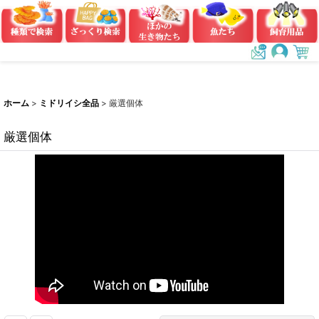
ホーム
>
ミドリイシ全品
>
厳選個体
厳選個体