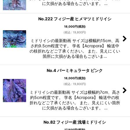
に欠損がある場合もございます。 …
No.222 フィジー産 ヒメマツミドリイシ
18,000
円
(税別)
(
税込
:
19,800
円
)
ミドリイシの最新動画 サイズは横幅約15cm、高
さ約9.5cm程度です。 学名【Acropora】 輸送中
の枝折れなどご了承ください。 また、見えにくい
箇所に欠損がある場合もございま…
No.4 バーミキュラータ ピンク
18,000
円
(税別)
(
税込
:
19,800
円
)
ミドリイシの最新動画 サイズは横幅約7cm、高さ
約5cm程度です。 学名【Acropora】 輸送中の枝
折れなどご了承ください。 また、見えにくい箇所
に欠損がある場合もございます。 …
No.82 フィジー産 浅場ミドリイシ
17,800
円
(税別)