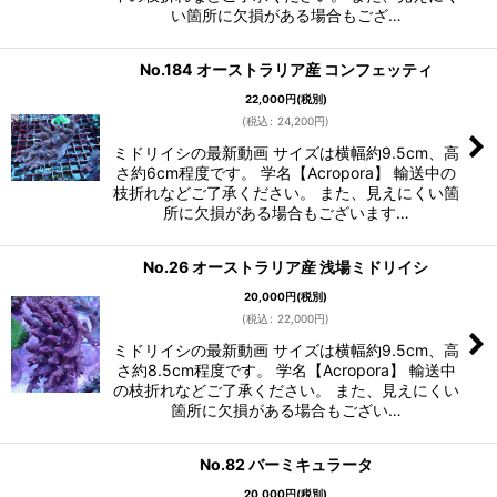
い箇所に欠損がある場合もござ…
No.184 オーストラリア産 コンフェッティ
22,000
円
(税別)
(
税込
:
24,200
円
)
ミドリイシの最新動画 サイズは横幅約9.5cm、高
さ約6cm程度です。 学名【Acropora】 輸送中の
枝折れなどご了承ください。 また、見えにくい箇
所に欠損がある場合もございます…
No.26 オーストラリア産 浅場ミドリイシ
20,000
円
(税別)
(
税込
:
22,000
円
)
ミドリイシの最新動画 サイズは横幅約9.5cm、高
さ約8.5cm程度です。 学名【Acropora】 輸送中
の枝折れなどご了承ください。 また、見えにくい
箇所に欠損がある場合もござい…
No.82 バーミキュラータ
20,000
円
(税別)