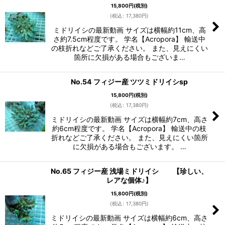
15,800
円
(税別)
(
税込
:
17,380
円
)
ミドリイシの最新動画 サイズは横幅約11cm、高
さ約7.5cm程度です。 学名【Acropora】 輸送中
の枝折れなどご了承ください。 また、見えにくい
箇所に欠損がある場合もございま…
No.54 フィジー産 ツツミドリイシsp
15,800
円
(税別)
(
税込
:
17,380
円
)
ミドリイシの最新動画 サイズは横幅約7cm、高さ
約6cm程度です。 学名【Acropora】 輸送中の枝
折れなどご了承ください。 また、見えにくい箇所
に欠損がある場合もございます。 …
No.65 フィジー産 浅場ミドリイシ 【珍しい、
レアな個体♪】
15,800
円
(税別)
(
税込
:
17,380
円
)
ミドリイシの最新動画 サイズは横幅約6cm、高さ