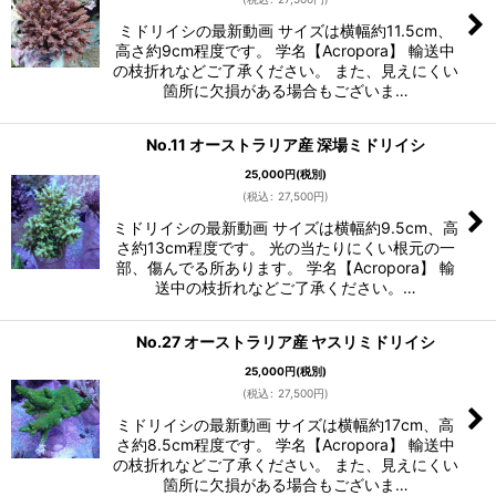
ミドリイシの最新動画 サイズは横幅約11.5cm、
高さ約9cm程度です。 学名【Acropora】 輸送中
の枝折れなどご了承ください。 また、見えにくい
箇所に欠損がある場合もございま…
No.11 オーストラリア産 深場ミドリイシ
25,000
円
(税別)
(
税込
:
27,500
円
)
ミドリイシの最新動画 サイズは横幅約9.5cm、高
さ約13cm程度です。 光の当たりにくい根元の一
部、傷んでる所あります。 学名【Acropora】 輸
送中の枝折れなどご了承ください。…
No.27 オーストラリア産 ヤスリミドリイシ
25,000
円
(税別)
(
税込
:
27,500
円
)
ミドリイシの最新動画 サイズは横幅約17cm、高
さ約8.5cm程度です。 学名【Acropora】 輸送中
の枝折れなどご了承ください。 また、見えにくい
箇所に欠損がある場合もございま…