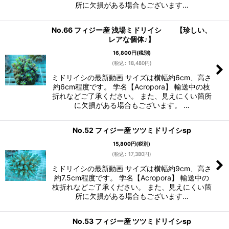
所に欠損がある場合もございます…
No.66 フィジー産 浅場ミドリイシ 【珍しい、
レアな個体♪】
16,800
円
(税別)
(
税込
:
18,480
円
)
ミドリイシの最新動画 サイズは横幅約6cm、高さ
約6cm程度です。 学名【Acropora】 輸送中の枝
折れなどご了承ください。 また、見えにくい箇所
に欠損がある場合もございます。 …
No.52 フィジー産 ツツミドリイシsp
15,800
円
(税別)
(
税込
:
17,380
円
)
ミドリイシの最新動画 サイズは横幅約9cm、高さ
約7.5cm程度です。 学名【Acropora】 輸送中の
枝折れなどご了承ください。 また、見えにくい箇
所に欠損がある場合もございます…
No.53 フィジー産 ツツミドリイシsp