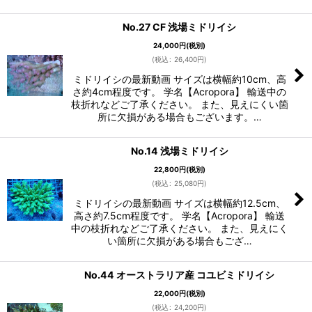
No.27 CF 浅場ミドリイシ
24,000
円
(税別)
(
税込
:
26,400
円
)
ミドリイシの最新動画 サイズは横幅約10cm、高
さ約4cm程度です。 学名【Acropora】 輸送中の
枝折れなどご了承ください。 また、見えにくい箇
所に欠損がある場合もございます。…
No.14 浅場ミドリイシ
22,800
円
(税別)
(
税込
:
25,080
円
)
ミドリイシの最新動画 サイズは横幅約12.5cm、
高さ約7.5cm程度です。 学名【Acropora】 輸送
中の枝折れなどご了承ください。 また、見えにく
い箇所に欠損がある場合もござ…
No.44 オーストラリア産 コユビミドリイシ
22,000
円
(税別)
(
税込
:
24,200
円
)