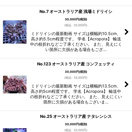
No.7 オーストラリア産 浅場ミドリイシ
30,000
円
(税別)
(
税込
:
33,000
円
)
ミドリイシの最新動画 サイズは横幅約10.5cm、
高さ約5.5cm程度です。 学名【Acropora】 輸送
中の枝折れなどご了承ください。 また、見えにく
い箇所に欠損がある場合もござ…
No.123 オーストラリア産 コンフェッティ
30,000
円
(税別)
(
税込
:
33,000
円
)
ミドリイシの最新動画 サイズは横幅約13.5cm、
高さ約5cm程度です。 学名【Acropora】 輸送中
の枝折れなどご了承ください。 また、見えにくい
箇所に欠損がある場合もございま…
No.25 オーストラリア産 ナタレンシス
30,000
円
(税別)
(
税込
:
33,000
円
)