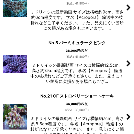
(
税込
:
41,800
円
)
ミドリイシの最新動画 サイズは横幅約9cm、高さ
約6cm程度です。 学名【Acropora】 輸送中の枝
折れなどご了承ください。 また、見えにくい箇所
に欠損がある場合もございます。 …
No.5 バーミキュラータ ピンク
38,000
円
(税別)
(
税込
:
41,800
円
)
ミドリイシの最新動画 サイズは横幅約12.5cm、
高さ約7.5cm程度です。 学名【Acropora】 輸送
中の枝折れなどご了承ください。 また、見えにく
い箇所に欠損がある場合もござ…
No.21 CF ストロベリーショートケーキ
36,000
円
(税別)
(
税込
:
39,600
円
)
ミドリイシの最新動画 サイズは横幅約7cm、高さ
約8.5cm程度です。 学名【Acropora】 輸送中の
枝折れなどご了承ください。 また、見えにくい箇