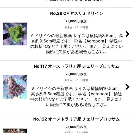
No.29 CF ヤスリミドリイシ
25,000
円
(税別)
(
税込
:
27,500
円
)
ミドリイシの最新動画 サイズは横幅約8.5cm、高
さ約9.5cm程度です。 学名【Acropora】 輸送中
の枝折れなどご了承ください。 また、見えにくい
箇所に欠損がある場合もござい…
No.117 オーストラリア産 チェリーブロッサム
25,000
円
(税別)
(
税込
:
27,500
円
)
ミドリイシの最新動画 サイズは横幅約10.5cm、
高さ約6.5cm程度です。 学名【Acropora】 輸送
中の枝折れなどご了承ください。 また、見えにく
い箇所に欠損がある場合もござ…
No.122 オーストラリア産 チェリーブロッサム
25,000
円
(税別)
(
税込
:
27,500
円
)