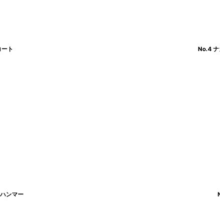
コート
No.4
ンハンマー