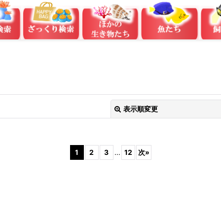
表示順変更
1
2
3
...
12
次
»
絞り込む