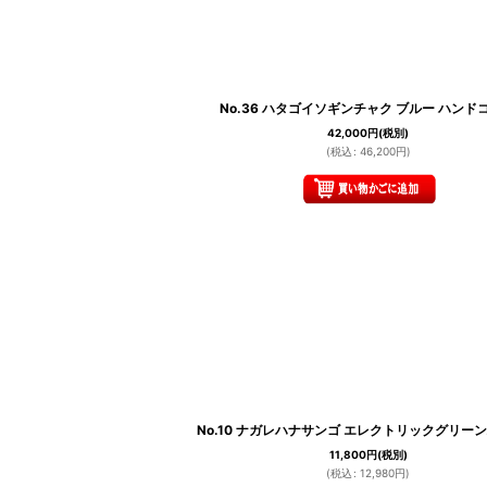
No.36 ハタゴイソギンチャク ブルー ハンド
42,000
円
(税別)
(
税込
:
46,200
円
)
No.10 ナガレハナサンゴ エレクトリックグリー
11,800
円
(税別)
(
税込
:
12,980
円
)