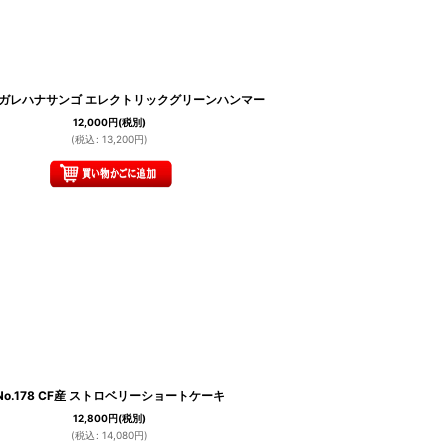
 ナガレハナサンゴ エレクトリックグリーンハンマー
12,000
円
(税別)
(
税込
:
13,200
円
)
No.178 CF産 ストロベリーショートケーキ
12,800
円
(税別)
(
税込
:
14,080
円
)