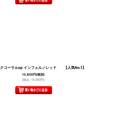
ィスクコーラルsp インフェルノレッド 【人気No.1】
13,800
円
(税別)
(
税込
:
15,180
円
)