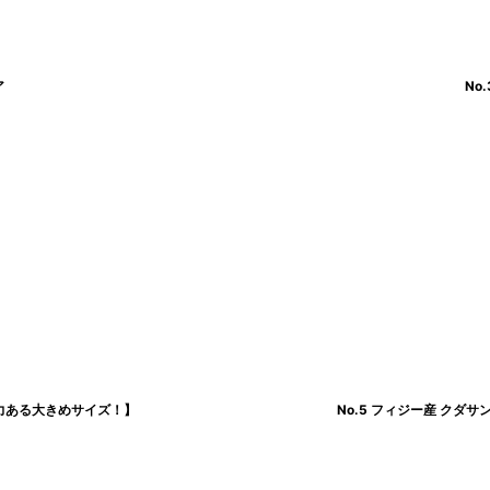
ア
No
迫力ある大きめサイズ！】
No.5 フィジー産 ク