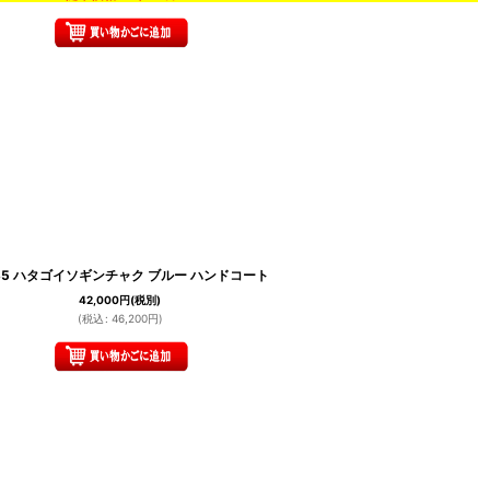
.35 ハタゴイソギンチャク ブルー ハンドコート
42,000
円
(税別)
(
税込
:
46,200
円
)