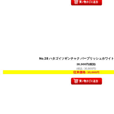
No.28 ハタゴイソギンチャク パープリッシュホワイ
28,000
円
(税別)
(
税込
:
30,800
円
)
従来価格
:
35,000
円