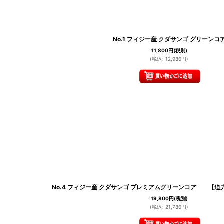
No.1 フィジー産 クダサンゴ グリーンコ
11,800
円
(税別)
(
税込
:
12,980
円
)
No.4 フィジー産 クダサンゴ プレミアムグリーンコア 【
19,800
円
(税別)
(
税込
:
21,780
円
)