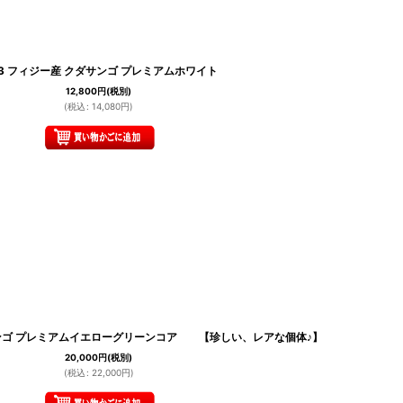
.3 フィジー産 クダサンゴ プレミアムホワイト
12,800
円
(税別)
(
税込
:
14,080
円
)
ダサンゴ プレミアムイエローグリーンコア 【珍しい、レアな個体♪】
20,000
円
(税別)
(
税込
:
22,000
円
)