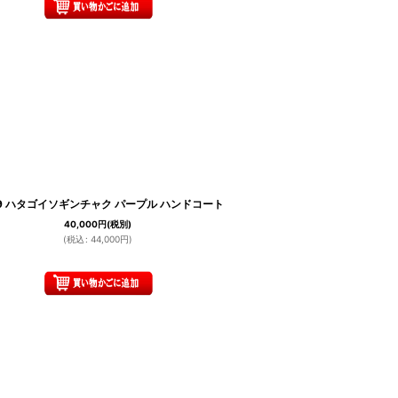
29 ハタゴイソギンチャク パープル ハンドコート
40,000
円
(税別)
(
税込
:
44,000
円
)