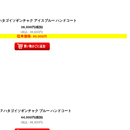
5 ハタゴイソギンチャク アイスブルー ハンドコート
36,000
円
(税別)
(
税込
:
39,600
円
)
従来価格
:
40,000
円
.27 ハタゴイソギンチャク ブルー ハンドコート
44,000
円
(税別)
(
税込
:
48,400
円
)