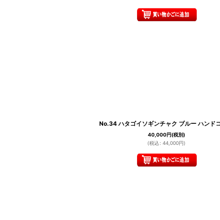
No.34 ハタゴイソギンチャク ブルー ハンド
40,000
円
(税別)
(
税込
:
44,000
円
)