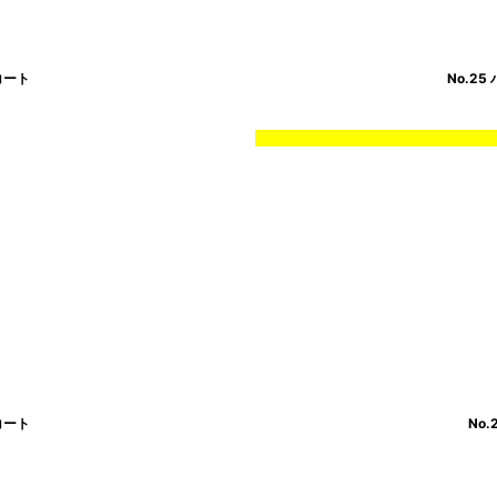
コート
No.2
コート
No