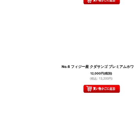
No.6 フィジー産 クダサンゴ プレミアムホ
12,000
円
(税別)
(
税込
:
13,200
円
)