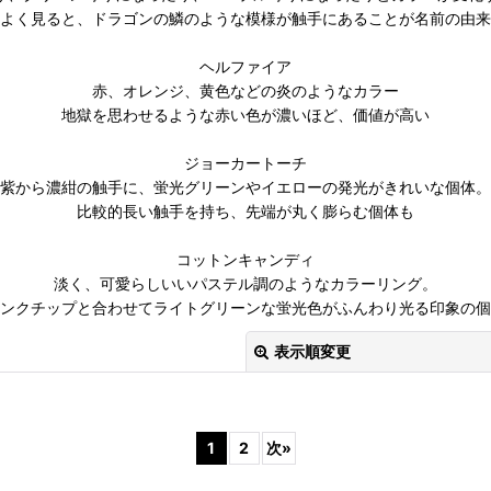
よく見ると、ドラゴンの鱗のような模様が触手にあることが名前の由来
ヘルファイア
赤、オレンジ、黄色などの炎のようなカラー
地獄を思わせるような赤い色が濃いほど、価値が高い
ジョーカートーチ
紫から濃紺の触手に、蛍光グリーンやイエローの発光がきれいな個体。
比較的長い触手を持ち、先端が丸く膨らむ個体も
コットンキャンディ
淡く、可愛らしいいパステル調のようなカラーリング。
ンクチップと合わせてライトグリーンな蛍光色がふんわり光る印象の個
表示順変更
1
2
次
»