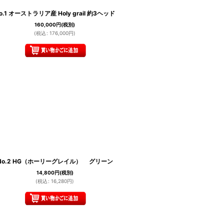
o.1 オーストラリア産 Holy grail 約3ヘッド
160,000
円
(税別)
(
税込
:
176,000
円
)
No.2 HG（ホーリーグレイル） グリーン
14,800
円
(税別)
(
税込
:
16,280
円
)