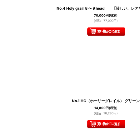
No.4 Holy grail ８〜９head 【珍しい、レ
70,000
円
(税別)
(
税込
:
77,000
円
)
No.1 HG（ホーリーグレイル） グリーン
14,800
円
(税別)
(
税込
:
16,280
円
)