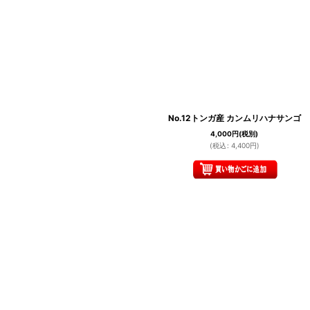
No.12トンガ産 カンムリハナサンゴ
4,000
円
(税別)
(
税込
:
4,400
円
)