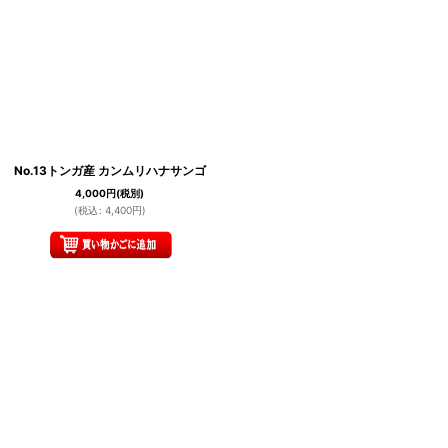
No.13トンガ産 カンムリハナサンゴ
4,000
円
(税別)
(
税込
:
4,400
円
)