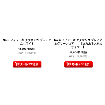
No.3 フィジー産 クダサンゴ プレミア
No.4 フィジー産 クダサンゴ プレミア
ムホワイト
ムグリーンコア 【迫力ある大きめ
サイズ！】
12,800
円
(税別)
19,800
円
(税別)
(
税込
:
14,080
円
)
(
税込
:
21,780
円
)