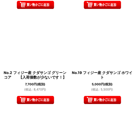
No.2 フィジー産 クダサンゴ グリーン
No.19 フィジー産 クダサンゴ ホワイ
コア 【入荷個数が少ないです！】
ト
7,700
円
(税別)
5,000
円
(税別)
(
税込
:
8,470
円
)
(
税込
:
5,500
円
)