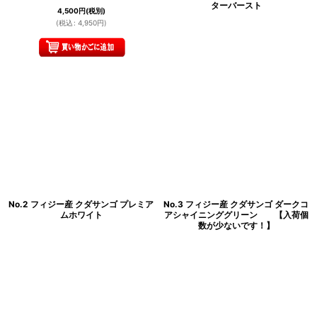
ターバースト
4,500
円
(税別)
(
税込
:
4,950
円
)
No.2 フィジー産 クダサンゴ プレミア
No.3 フィジー産 クダサンゴ ダークコ
ムホワイト
アシャイニンググリーン 【入荷個
数が少ないです！】