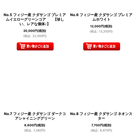
No.5 フィジー産 クダサンゴ プレミア
No.6 フィジー産 クダサンゴ プレミア
ムイエローグリーンコア 【珍し
ムホワイト
い、レアな個体♪】
12,000
円
(税別)
20,000
円
(税別)
(
税込
:
13,200
円
)
(
税込
:
22,000
円
)
No.7 フィジー産 クダサンゴ ダークコ
No.8 フィジー産 クダサンゴ ネオンス
アシャイニンググリーン
ター
6,600
円
(税別)
7,700
円
(税別)
(
税込
:
7,260
円
)
(
税込
:
8,470
円
)