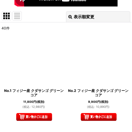
表示順変更
閉じる
40
件
表示数
:
在庫あり
並び順
:
絞り込む
No.1 フィジー産 クダサンゴ グリーン
No.2 フィジー産 クダサンゴ グリーン
コア
コア
11,800
円
(税別)
9,900
円
(税別)
(
税込
:
12,980
円
)
(
税込
:
10,890
円
)