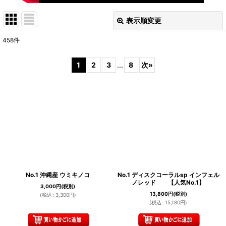
表示順変更
閉じる
458
件
表示数
:
1
2
3
...
8
次
»
在庫あり
並び順
:
絞り込む
No.1 沖縄産 ウミキノコ
No.1 ディスクコーラルsp インフェル
ノレッド 【人気No.1】
3,000
円
(税別)
13,800
円
(税別)
(
税込
:
3,300
円
)
(
税込
:
15,180
円
)