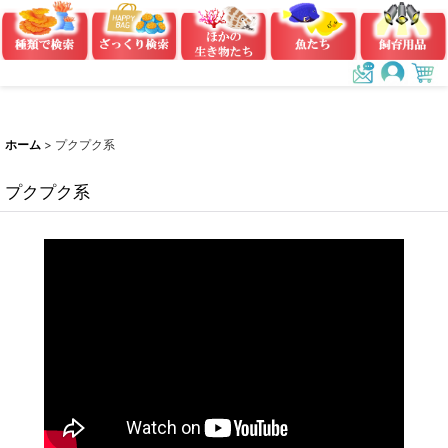
ホーム
>
プクプク系
プクプク系