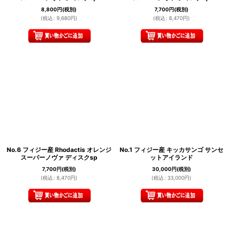
8,800
円
(税別)
7,700
円
(税別)
(
税込
:
9,680
円
)
(
税込
:
8,470
円
)
No.6 フィジー産 Rhodactis オレンジ
No.1 フィジー産 キッカサンゴ サンセ
スーパーノヴァ ディスクsp
ットアイランド
7,700
円
(税別)
30,000
円
(税別)
(
税込
:
8,470
円
)
(
税込
:
33,000
円
)