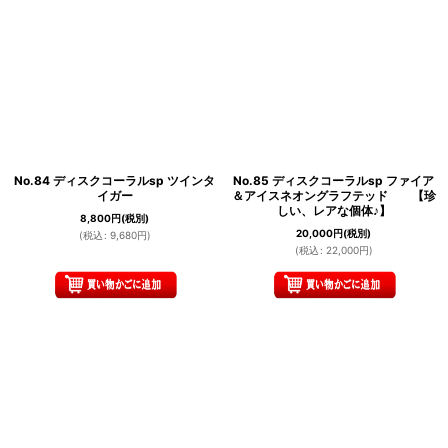
No.84 ディスクコーラルsp ツインタ
No.85 ディスクコーラルsp ファイア
イガー
＆アイスネオングラフテッド 【珍
しい、レアな個体♪】
8,800
円
(税別)
20,000
円
(税別)
(
税込
:
9,680
円
)
(
税込
:
22,000
円
)