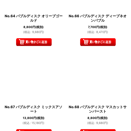
No.64 バブルディスク オリーブゴー
No.66 バブルディスク ディープネオ
ルド
ンバブル
8,800
円
(税別)
7,700
円
(税別)
(
税込
:
9,680
円
)
(
税込
:
8,470
円
)
No.67 バブルディスク ミックスアソ
No.68 バブルディスク マスカットサ
ート
ンバースト
13,800
円
(税別)
8,800
円
(税別)
(
税込
:
15,180
円
)
(
税込
:
9,680
円
)