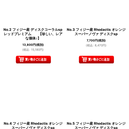
No.2 フィジー産 ディスクコーラルsp
No.3 フィジー産 Rhodactis オレンジ
レッドプレミアム 【珍しい、レア
スーパーノヴァ ディスクsp
な個体♪】
7,700
円
(税別)
13,800
円
(税別)
(
税込
:
8,470
円
)
(
税込
:
15,180
円
)
No.4 フィジー産 Rhodactis オレンジ
No.5 フィジー産 Rhodactis オレンジ
スーパーノヴァ ディスクsp
スーパーノヴァ ディスクsp