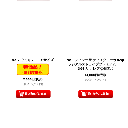
No.2 ウミキノコ Sサイズ
No.1 フィジー産 ディスクコーラルsp
ラジアルストライププレミアム
【珍しい、レアな個体♪】
14,800
円
(税別)
2,000
円
(税別)
(
税込
:
16,280
円
)
(
税込
:
2,200
円
)