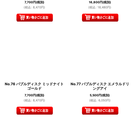
7,700
円
(税別)
16,800
円
(税別)
(
税込
:
8,470
円
)
(
税込
:
18,480
円
)
No.76 バブルディスク ミッドナイト
No.77 バブルディスク エメラルドリ
ゴールド
ングアイ
7,700
円
(税別)
5,500
円
(税別)
(
税込
:
8,470
円
)
(
税込
:
6,050
円
)