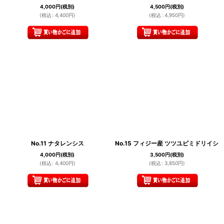
4,000
円
(税別)
4,500
円
(税別)
(
税込
:
4,400
円
)
(
税込
:
4,950
円
)
No.11 ナタレンシス
No.15 フィジー産 ツツユビミドリイシ
4,000
円
(税別)
3,500
円
(税別)
(
税込
:
4,400
円
)
(
税込
:
3,850
円
)