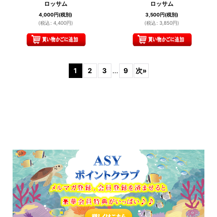
ロッサム
ロッサム
4,000
円
(税別)
3,500
円
(税別)
(
税込
:
4,400
円
)
(
税込
:
3,850
円
)
1
2
3
...
9
次
»