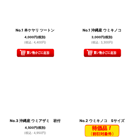
No.1 本ケヤリ ツートン
No.1 沖縄産 ウミキノコ
4,000
円
(税別)
3,000
円
(税別)
(
税込
:
4,400
円
)
(
税込
:
3,300
円
)
No.3 沖縄産 ウミアザミ 岩付
No.2 ウミキノコ Sサイズ
4,500
円
(税別)
(
税込
:
4,950
円
)