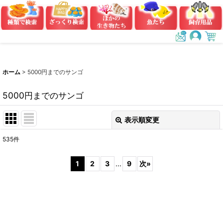
ホーム
>
5000円までのサンゴ
5000円までのサンゴ
表示順変更
閉じる
535
件
表示数
:
1
2
3
...
9
次
»
在庫あり
並び順
:
絞り込む