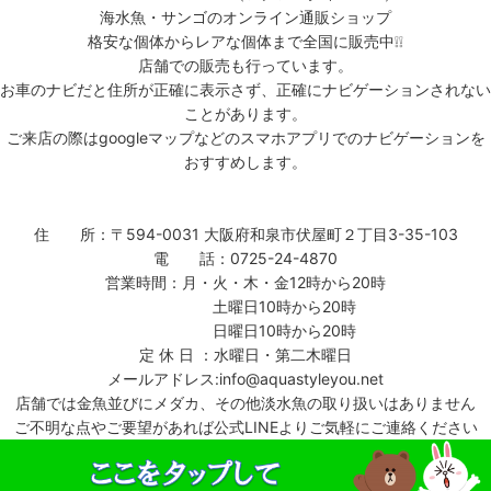
海水魚・サンゴのオンライン通販ショップ
格安な個体からレアな個体まで全国に販売中❕❕
店舗での販売も行っています。
お車のナビだと住所が正確に表示さず、正確にナビゲーションされない
ことがあります。
ご来店の際はgoogleマップなどのスマホアプリでのナビゲーションを
おすすめします。
住 所：〒594-0031 大阪府和泉市伏屋町２丁目3-35-103
電 話：0725-24-4870
営業時間：月・火・木・金12時から20時
土曜日10時から20時
日曜日10時から20時
定 休 日 ：水曜日・第二木曜日
メールアドレス:info@aquastyleyou.net
店舗では金魚並びにメダカ、その他淡水魚の取り扱いはありません
ご不明な点やご要望があれば公式LINEよりご気軽にご連絡ください