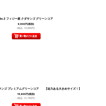
No.2 フィジー産 クダサンゴ グリーンコア
9,900
円
(税別)
(
税込
:
10,890
円
)
クダサンゴ プレミアムグリーンコア 【迫力ある大きめサイズ！】
19,800
円
(税別)
(
税込
:
21,780
円
)