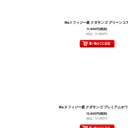
No.1 フィジー産 クダサンゴ グリーンコ
11,800
円
(税別)
(
税込
:
12,980
円
)
No.3 フィジー産 クダサンゴ プレミアムホ
12,800
円
(税別)
(
税込
:
14,080
円
)