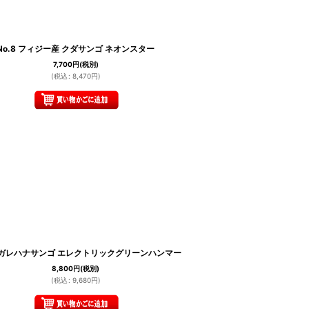
No.8 フィジー産 クダサンゴ ネオンスター
7,700
円
(税別)
(
税込
:
8,470
円
)
 ナガレハナサンゴ エレクトリックグリーンハンマー
8,800
円
(税別)
(
税込
:
9,680
円
)