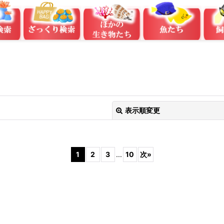
表示順変更
1
2
3
...
10
次
»
絞り込む