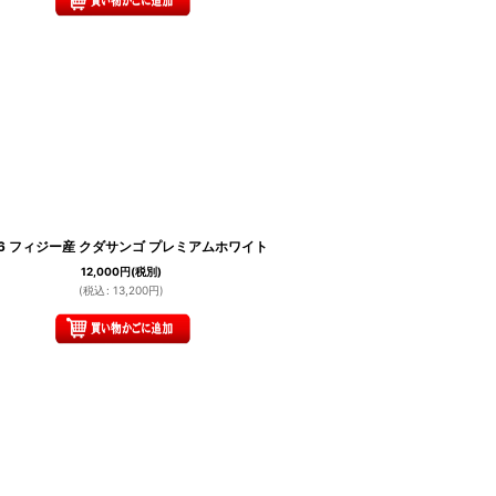
.6 フィジー産 クダサンゴ プレミアムホワイト
12,000
円
(税別)
(
税込
:
13,200
円
)