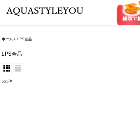
ホーム
>
LPS全品
LPS全品
565
件
表示数
:
在庫あり
並び順
: