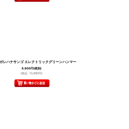
 ナガレハナサンゴ エレクトリックグリーンハンマー
9,900
円
(税別)
(
税込
:
10,890
円
)