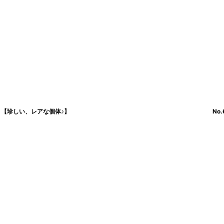
 【珍しい、レアな個体♪】
No