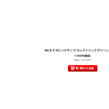
No.9 ナガレハナサンゴ エレクトリックグリー
7,700
円
(税別)
(
税込
:
8,470
円
)