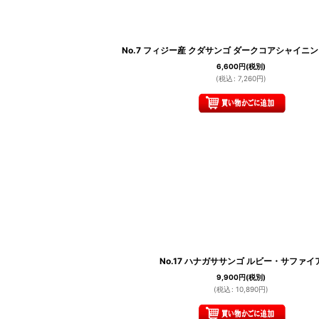
No.7 フィジー産 クダサンゴ ダークコアシャイニ
6,600
円
(税別)
(
税込
:
7,260
円
)
No.17 ハナガササンゴ ルビー・サファイ
9,900
円
(税別)
(
税込
:
10,890
円
)