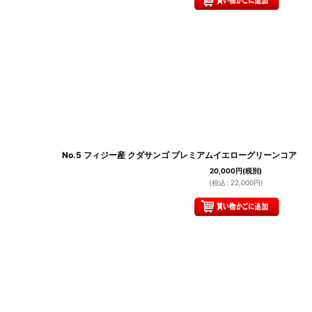
No.5 フィジー産 クダサンゴ プレミアムイエローグリーンコア
20,000
円
(税別)
(
税込
:
22,000
円
)