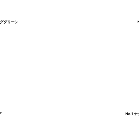
ンググリーン
ア
No.1