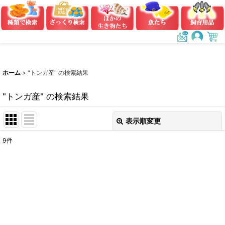
ホーム
>
"トンガ産"
の
検索結果
"トンガ産"
の
検索結果
表示順変更
閉じる
9
件
商品検索
:
表示数
:
在庫あり
並び順
: