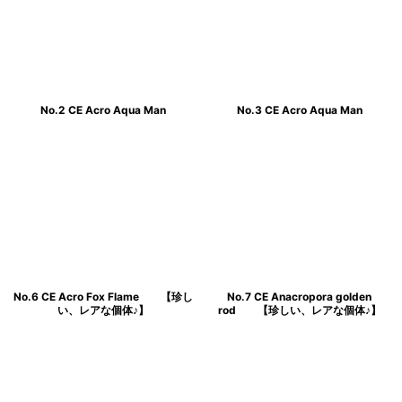
No.2 CE Acro Aqua Man
No.3 CE Acro Aqua Man
No.6 CE Acro Fox Flame 【珍し
No.7 CE Anacropora golden
い、レアな個体♪】
rod 【珍しい、レアな個体♪】