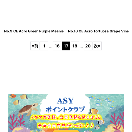
No.9 CE Acro Green Purple Meanie
No.10 CE Acro Tortuosa Grape Vine
«
前
1
...
16
17
18
...
20
次
»