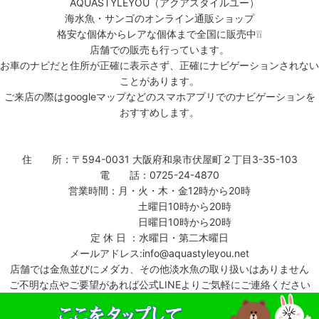
AQUASTYLEYOU（アクアスタイルユー）
海水魚・サンゴのオンライン通販ショップ
格安な個体からレアな個体まで全国に販売中❕❕
店舗での販売も行っています。
お車のナビだと住所が正確に表示さず、正確にナビゲーションされない
ことがあります。
ご来店の際はgoogleマップなどのスマホアプリでのナビゲーションを
おすすめします。
住 所：〒594-0031 大阪府和泉市伏屋町２丁目3-35-103
電 話：0725-24-4870
営業時間：月・火・木・金12時から20時
土曜日10時から20時
日曜日10時から20時
定 休 日 ：水曜日・第二木曜日
メールアドレス:info@aquastyleyou.net
店舗では金魚並びにメダカ、その他淡水魚の取り扱いはありません
ご不明な点やご要望があれば公式LINEよりご気軽にご連絡ください