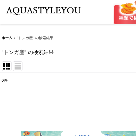
ホーム
>
"トンガ産"
の
検索結果
"トンガ産"
の
検索結果
0
件
商品検索
:
表示数
:
在庫あり
並び順
: