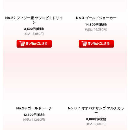
No.22 フィジー産 ツツユビミドリイ
No.3 ゴールドジョーカー
シ
14,800
円
(税別)
3,500
円
(税別)
(
税込
:
16,280
円
)
(
税込
:
3,850
円
)
No.28 ゴールドトーチ
No.６７ オオバナサンゴ マルチカラ
ー
12,800
円
(税別)
8,800
円
(税別)
(
税込
:
14,080
円
)
(
税込
:
9,680
円
)