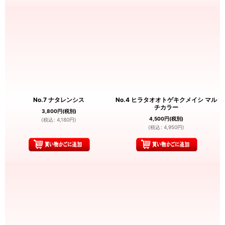
No.7 ナタレンシス
No.4 ヒラタオオトゲキクメイシ マル
チカラー
3,800
円
(税別)
4,500
円
(税別)
(
税込
:
4,180
円
)
(
税込
:
4,950
円
)