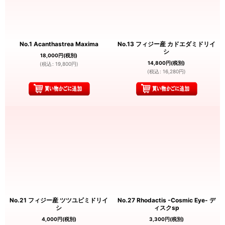
No.1 Acanthastrea Maxima
No.13 フィジー産 カドエダミドリイ
シ
18,000
円
(税別)
14,800
円
(税別)
(
税込
:
19,800
円
)
(
税込
:
16,280
円
)
No.21 フィジー産 ツツユビミドリイ
No.27 Rhodactis -Cosmic Eye- デ
シ
ィスクsp
4,000
円
(税別)
3,300
円
(税別)