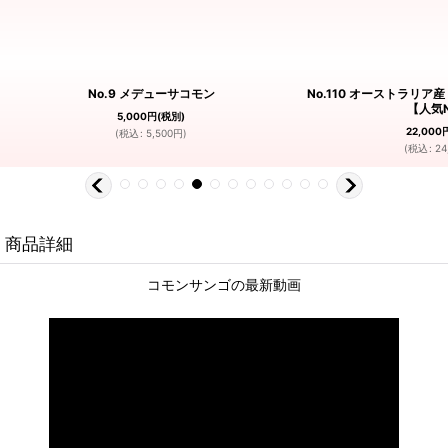
No.9 メデューサコモン
No.110 オーストラ
【人気N
5,000
円
(税別)
22,000
(
税込
:
5,500
円
)
(
税込
:
24
商品詳細
コモンサンゴの最新動画