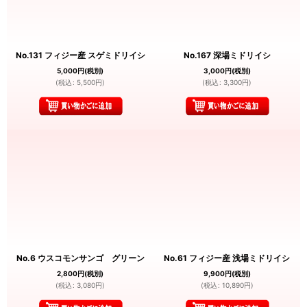
No.131 フィジー産 スゲミドリイシ
No.167 深場ミドリイシ
5,000
円
(税別)
3,000
円
(税別)
(
税込
:
5,500
円
)
(
税込
:
3,300
円
)
No.6 ウスコモンサンゴ グリーン
No.61 フィジー産 浅場ミドリイシ
2,800
円
(税別)
9,900
円
(税別)
(
税込
:
3,080
円
)
(
税込
:
10,890
円
)