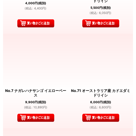
ドリイシ
4,000
円
(税別)
5,500
円
(税別)
(
税込
:
4,400
円
)
(
税込
:
6,050
円
)
No.7 ナガレハナサンゴ イエローベー
No.71 オーストラリア産 カドエダミ
ス
ドリイシ
9,900
円
(税別)
6,000
円
(税別)
(
税込
:
10,890
円
)
(
税込
:
6,600
円
)