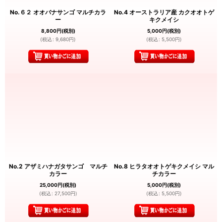
No.６２ オオバナサンゴ マルチカラ
No.4 オーストラリア産 カクオオトゲ
ー
キクメイシ
8,800
円
(税別)
5,000
円
(税別)
(
税込
:
9,680
円
)
(
税込
:
5,500
円
)
No.2 アザミハナガタサンゴ マルチ
No.8 ヒラタオオトゲキクメイシ マル
カラー
チカラー
25,000
円
(税別)
5,000
円
(税別)
(
税込
:
27,500
円
)
(
税込
:
5,500
円
)