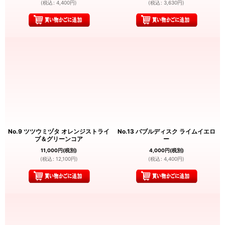
(
税込
:
4,400
円
)
(
税込
:
3,630
円
)
No.9 ツツウミヅタ オレンジストライ
No.13 バブルディスク ライムイエロ
プ＆グリーンコア
ー
11,000
円
(税別)
4,000
円
(税別)
(
税込
:
12,100
円
)
(
税込
:
4,400
円
)