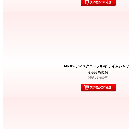
No.89 ディスクコーラルsp ライムシャ
6,000
円
(税別)
(
税込
:
6,600
円
)