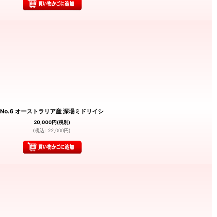
No.6 オーストラリア産 深場ミドリイシ
20,000
円
(税別)
(
税込
:
22,000
円
)