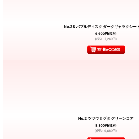
No.28 バブルディスク ダークギャラクシー
6,600
円
(税別)
(
税込
:
7,260
円
)
No.2 ツツウミヅタ グリーンコア
8,800
円
(税別)
(
税込
:
9,680
円
)