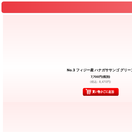
No.3 フィジー産 ハナガササンゴ グリー
7,700
円
(税別)
(
税込
:
8,470
円
)