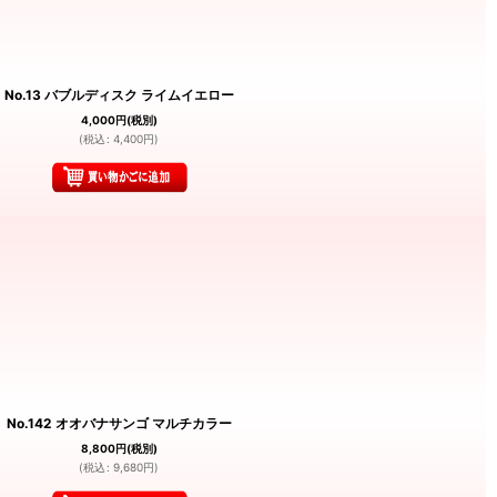
No.13 バブルディスク ライムイエロー
4,000
円
(税別)
(
税込
:
4,400
円
)
No.142 オオバナサンゴ マルチカラー
8,800
円
(税別)
(
税込
:
9,680
円
)