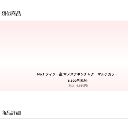
類似商品
No.1 フィジー産 マメスナギンチャク マルチカラー
8,800
円
(税別)
(
税込
:
9,680
円
)
商品詳細