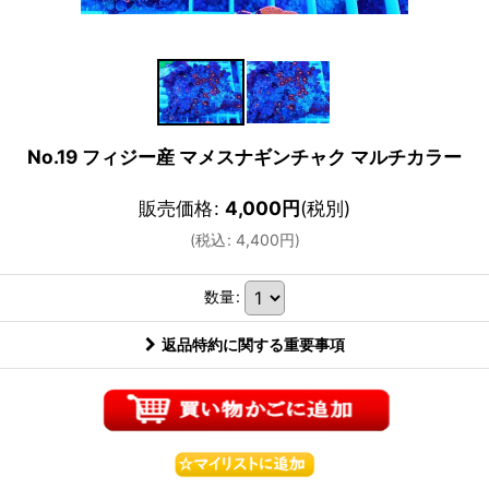
No.19 フィジー産 マメスナギンチャク マルチカラー
販売価格
:
4,000
円
(税別)
(
税込
:
4,400
円
)
数量
:
返品特約に関する重要事項