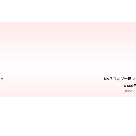
ャク
No.7 フィジー産
6,600
(
税込
:
7