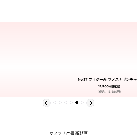
No.17 フィジー産 マメスナギンチ
11,800
円
(税別)
(
税込
:
12,980
円
)
マメスナの最新動画