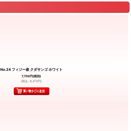
No.24 フィジー産 クダサンゴ ホワイト
7,700
円
(税別)
(
税込
:
8,470
円
)