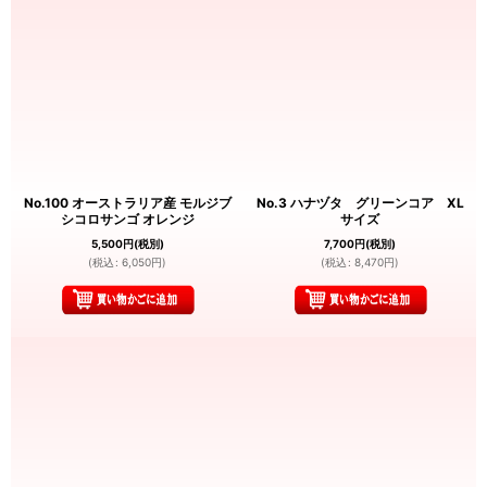
No.100 オーストラリア産 モルジブ
No.3 ハナヅタ グリーンコア XL
シコロサンゴ オレンジ
サイズ
5,500
円
(税別)
7,700
円
(税別)
(
税込
:
6,050
円
)
(
税込
:
8,470
円
)