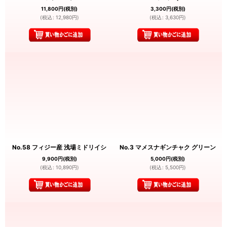
11,800
円
(税別)
3,300
円
(税別)
(
税込
:
12,980
円
)
(
税込
:
3,630
円
)
No.58 フィジー産 浅場ミドリイシ
No.3 マメスナギンチャク グリーン
9,900
円
(税別)
5,000
円
(税別)
(
税込
:
10,890
円
)
(
税込
:
5,500
円
)