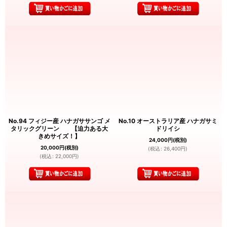
No.94 フィジー産 ハナガササンゴ メ
No.10 オーストラリア産 ハナガサミ
タリックグリーン 【迫力ある大
ドリイシ
きめサイズ！】
24,000
円
(税別)
20,000
円
(税別)
(
税込
:
26,400
円
)
(
税込
:
22,000
円
)