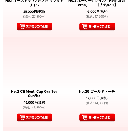
No.1 オーストラリア産 ハイマツミド
No.2 ホーリーグレイル（Holy Grail
リイシ
Torch） 【人気No.1】
25,000
円
(税別)
16,000
円
(税別)
(
税込
:
27,500
円
)
(
税込
:
17,600
円
)
No.2 CE Monti Cap Grafted
No.29 ゴールドトーチ
Sunfire
12,800
円
(税別)
45,000
円
(税別)
(
税込
:
14,080
円
)
(
税込
:
49,500
円
)