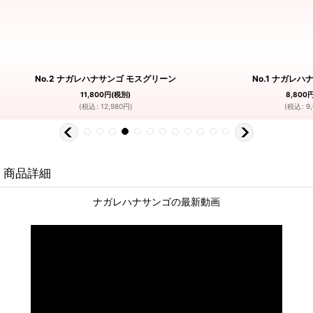
No.2 ナガレハナサンゴ モスグリーン
No.1 ナガレハナ
11,800
円
(税別)
8,800
(
税込
:
12,980
円
)
(
税込
:
9
商品詳細
ナガレハナサンゴの最新動画