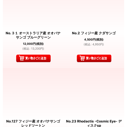
No.３１ オーストラリア産 オオバナ
No.2 フィジー産 クダサンゴ
サンゴ ブルーグリーン
4,500
円
(税別)
12,000
円
(税別)
(
税込
:
4,950
円
)
(
税込
:
13,200
円
)
No.127 フィジー産 オオバナサンゴ
No.23 Rhodactis -Cosmic Eye- デ
レッドツートン
ィスクsp