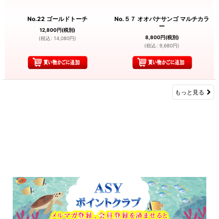
No.22 ゴールドトーチ
No.５７ オオバナサンゴ マルチカラ
ー
12,800
円
(税別)
8,800
円
(税別)
(
税込
:
14,080
円
)
(
税込
:
9,680
円
)
もっと見る