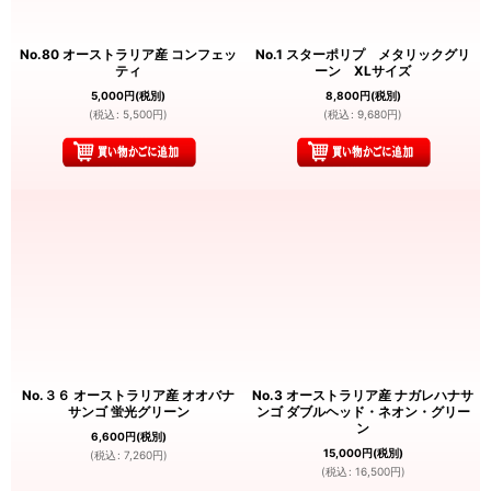
No.80 オーストラリア産 コンフェッ
No.1 スターポリプ メタリックグリ
ティ
ーン XLサイズ
5,000
円
(税別)
8,800
円
(税別)
(
税込
:
5,500
円
)
(
税込
:
9,680
円
)
No.３６ オーストラリア産 オオバナ
No.3 オーストラリア産 ナガレハナサ
サンゴ 蛍光グリーン
ンゴ ダブルヘッド・ネオン・グリー
ン
6,600
円
(税別)
15,000
円
(税別)
(
税込
:
7,260
円
)
(
税込
:
16,500
円
)