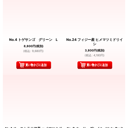
No.4 トゲサンゴ グリーン L
No.24 フィジー産 ヒメマツミドリイ
シ
8,800
円
(税別)
3,800
円
(税別)
(
税込
:
9,680
円
)
(
税込
:
4,180
円
)