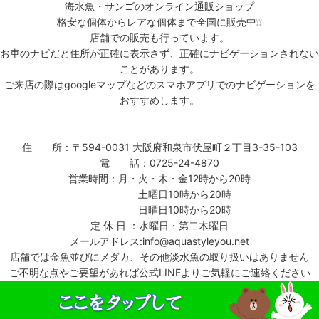
海水魚・サンゴのオンライン通販ショップ
格安な個体からレアな個体まで全国に販売中❕❕
店舗での販売も行っています。
お車のナビだと住所が正確に表示さず、正確にナビゲーションされない
ことがあります。
ご来店の際はgoogleマップなどのスマホアプリでのナビゲーションを
おすすめします。
住 所：〒594-0031 大阪府和泉市伏屋町２丁目3-35-103
電 話：0725-24-4870
営業時間：月・火・木・金12時から20時
土曜日10時から20時
日曜日10時から20時
定 休 日 ：水曜日・第二木曜日
メールアドレス:info@aquastyleyou.net
店舗では金魚並びにメダカ、その他淡水魚の取り扱いはありません
ご不明な点やご要望があれば公式LINEよりご気軽にご連絡ください