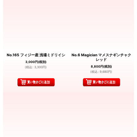
No.165 フィジー産 浅場ミドリイシ
No.6 Magician マメスナギンチャク
レッド
3,000
円
(税別)
8,800
円
(税別)
(
税込
:
3,300
円
)
(
税込
:
9,680
円
)