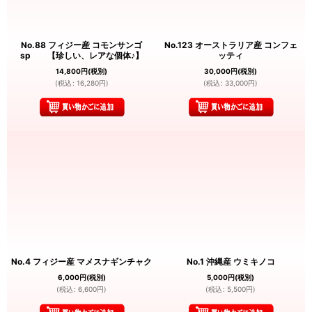
No.88 フィジー産 コモンサンゴ
No.123 オーストラリア産 コンフェ
sp 【珍しい、レアな個体♪】
ッティ
14,800
円
(税別)
30,000
円
(税別)
(
税込
:
16,280
円
)
(
税込
:
33,000
円
)
No.4 フィジー産 マメスナギンチャク
No.1 沖縄産 ウミキノコ
6,000
円
(税別)
5,000
円
(税別)
(
税込
:
6,600
円
)
(
税込
:
5,500
円
)