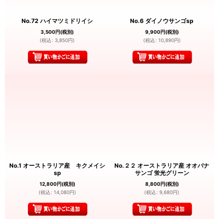
No.72 ハイマツミドリイシ
No.6 ダイノウサンゴsp
3,500
円
(税別)
9,900
円
(税別)
(
税込
:
3,850
円
)
(
税込
:
10,890
円
)
No.1 オーストラリア産 キクメイシ
No.２２ オーストラリア産 オオバナ
sp
サンゴ 蛍光グリーン
12,800
円
(税別)
8,800
円
(税別)
(
税込
:
14,080
円
)
(
税込
:
9,680
円
)