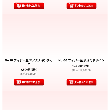
No.18 フィジー産 マメスナギンチャ
No.66 フィジー産 浅場ミドリイシ
ク
12,800
円
(税別)
8,800
円
(税別)
(
税込
:
14,080
円
)
(
税込
:
9,680
円
)