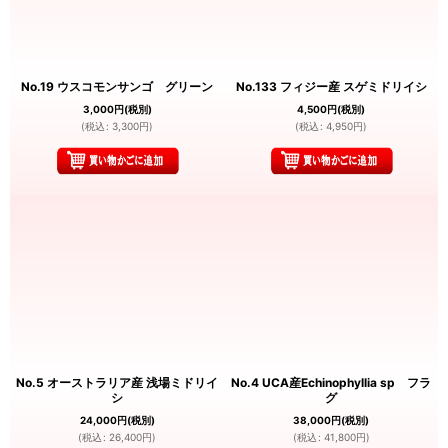
No.19 ウスコモンサンゴ グリーン
No.133 フィジー産 スゲミドリイシ
3,000
円
(税別)
4,500
円
(税別)
(
税込
:
3,300
円
)
(
税込
:
4,950
円
)
No.5 オーストラリア産 浅場ミドリイ
No.4 UCA産Echinophyllia sp フラ
シ
グ
24,000
円
(税別)
38,000
円
(税別)
(
税込
:
26,400
円
)
(
税込
:
41,800
円
)