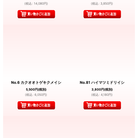
(
税込
:
14,080
円
)
(
税込
:
3,850
円
)
No.6 カクオオトゲキクメイシ
No.81 ハイマツミドリイシ
5,500
円
(税別)
3,800
円
(税別)
(
税込
:
6,050
円
)
(
税込
:
4,180
円
)