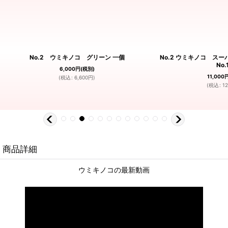
No.2 ウミキノコ グリーン 一個
No.2 ウミキノコ 
No.
6,000
円
(税別)
11,000
(
税込
:
6,600
円
)
(
税込
:
12
商品詳細
ウミキノコの最新動画