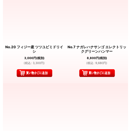
No.20 フィジー産 ツツユビミドリイ
No.7 ナガレハナサンゴ エレクトリッ
シ
クグリーンハンマー
3,000
円
(税別)
8,800
円
(税別)
(
税込
:
3,300
円
)
(
税込
:
9,680
円
)