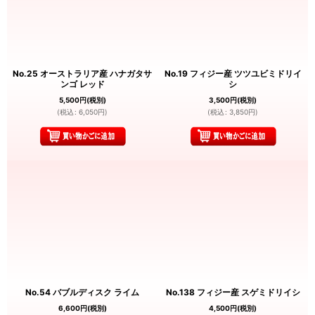
No.25 オーストラリア産 ハナガタサ
No.19 フィジー産 ツツユビミドリイ
ンゴ レッド
シ
5,500
円
(税別)
3,500
円
(税別)
(
税込
:
6,050
円
)
(
税込
:
3,850
円
)
No.54 バブルディスク ライム
No.138 フィジー産 スゲミドリイシ
6,600
円
(税別)
4,500
円
(税別)