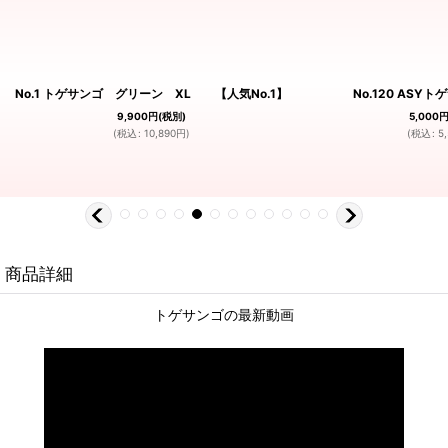
No.1 トゲサンゴ グリーン XL 【人気No.1】
No.120 ASY
9,900
円
(税別)
5,000
(
税込
:
10,890
円
)
(
税込
:
5
商品詳細
トゲサンゴの最新動画