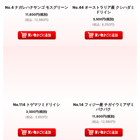
No.4 ナガレハナサンゴ モスグリーン
No.44 オーストラリア産 クシハダミ
ドリイシ
11,800
円
(税別)
5,500
円
(税別)
(
税込
:
12,980
円
)
(
税込
:
6,050
円
)
No.114 トゲマツミドリイシ
No.14 フィジー産 チガイウミアザミ
パクパク
3,500
円
(税別)
11,800
円
(税別)
(
税込
:
3,850
円
)
(
税込
:
12,980
円
)