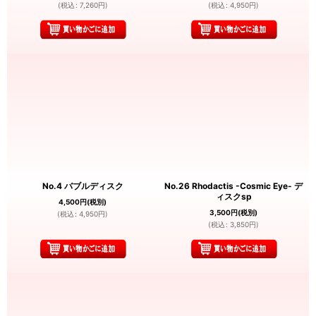
(
税込
:
7,260
円
)
(
税込
:
4,950
円
)
No.4 バブルディスク
No.26 Rhodactis -Cosmic Eye- デ
ィスクsp
4,500
円
(税別)
3,500
円
(税別)
(
税込
:
4,950
円
)
(
税込
:
3,850
円
)