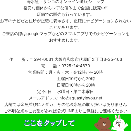
海水魚・サンゴのオンライン通販ショップ
格安な個体からレアな個体まで全国に販売中❕❕
店舗での販売も行っています。
お車のナビだと住所が正確に表示さず、正確にナビゲーションされない
ことがあります。
ご来店の際はgoogleマップなどのスマホアプリでのナビゲーションを
おすすめします。
住 所：〒594-0031 大阪府和泉市伏屋町２丁目3-35-103
電 話：0725-24-4870
営業時間：月・火・木・金12時から20時
土曜日10時から20時
日曜日10時から20時
定 休 日 ：水曜日・第二木曜日
メールアドレス:info@aquastyleyou.net
店舗では金魚並びにメダカ、その他淡水魚の取り扱いはありません
ご不明な点やご要望があれば公式LINEよりご気軽にご連絡ください