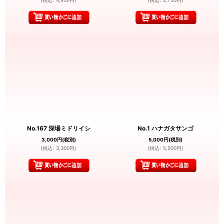
(
税込
:
4,400
円
)
(
税込
:
2,750
円
)
No.167 深場ミドリイシ
No.1 ハナガタサンゴ
3,000
円
(税別)
5,000
円
(税別)
(
税込
:
3,300
円
)
(
税込
:
5,500
円
)