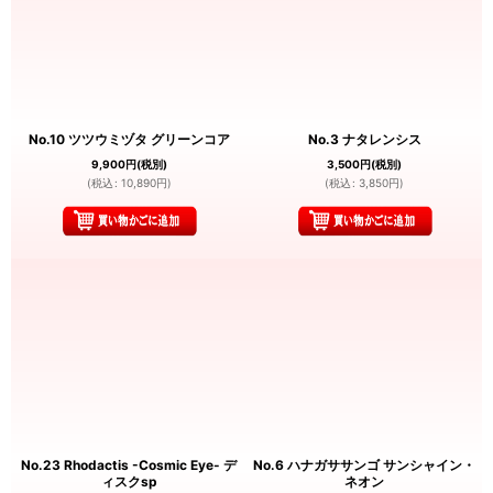
No.10 ツツウミヅタ グリーンコア
No.3 ナタレンシス
9,900
円
(税別)
3,500
円
(税別)
(
税込
:
10,890
円
)
(
税込
:
3,850
円
)
No.23 Rhodactis -Cosmic Eye- デ
No.6 ハナガササンゴ サンシャイン・
ィスクsp
ネオン