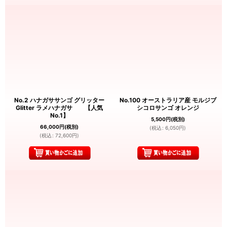
No.2 ハナガササンゴ グリッター
No.100 オーストラリア産 モルジブ
Glitter ラメハナガサ 【人気
シコロサンゴ オレンジ
No.1】
5,500
円
(税別)
66,000
円
(税別)
(
税込
:
6,050
円
)
(
税込
:
72,600
円
)