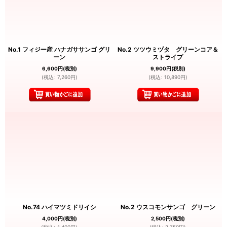
No.1 フィジー産 ハナガササンゴ グリ
No.2 ツツウミヅタ グリーンコア＆
ーン
ストライプ
6,600
円
(税別)
9,900
円
(税別)
(
税込
:
7,260
円
)
(
税込
:
10,890
円
)
No.74 ハイマツミドリイシ
No.2 ウスコモンサンゴ グリーン
4,000
円
(税別)
2,500
円
(税別)