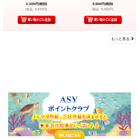
3,300
円
(税別)
5,500
円
(税別)
(
税込
:
3,630
円
)
(
税込
:
6,050
円
)
もっと見る