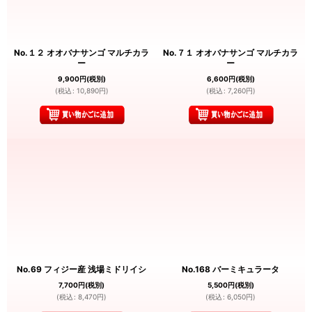
No.１２ オオバナサンゴ マルチカラ
No.７１ オオバナサンゴ マルチカラ
ー
ー
9,900
円
(税別)
6,600
円
(税別)
(
税込
:
10,890
円
)
(
税込
:
7,260
円
)
No.69 フィジー産 浅場ミドリイシ
No.168 バーミキュラータ
7,700
円
(税別)
5,500
円
(税別)
(
税込
:
8,470
円
)
(
税込
:
6,050
円
)