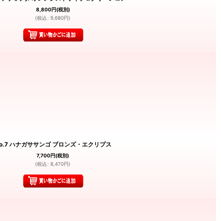
8,800
円
(税別)
(
税込
:
9,680
円
)
o.7 ハナガササンゴ ブロンズ・エクリプス
7,700
円
(税別)
(
税込
:
8,470
円
)