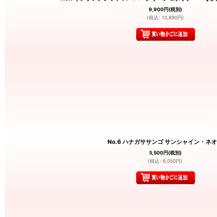
9,900
円
(税別)
(
税込
:
10,890
円
)
No.6 ハナガササンゴ サンシャイン・ネ
5,500
円
(税別)
(
税込
:
6,050
円
)