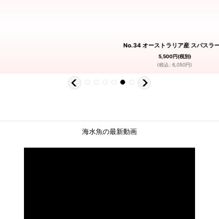
No.34 オーストラリア産 スパスラ
5,500
円
(税別)
(
税込
:
6,050
円
)
海水魚の最新動画