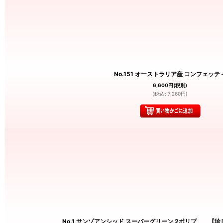
No.151 オーストラリア産 コンフェッテ
6,600
円
(税別)
(
税込
:
7,260
円
)
No.1 サンゾアンシッド スーパーグリーン 2ポリプ 【