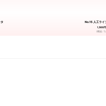
ータ
No.15 人工ライ
1,500
円
(
税込
:
1