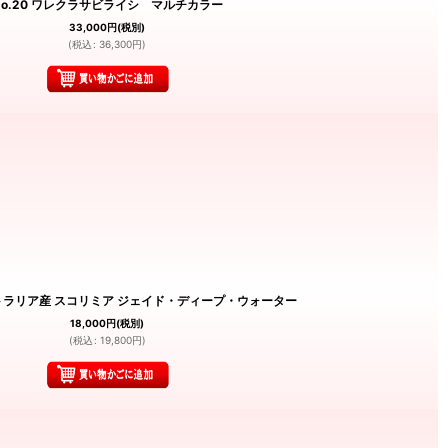
No.20 ワレクラサビライシ マルチカラー
33,000
円
(税別)
(
税込
:
36,300
円
)
ーストラリア産 スコリミア ジェイド・ディープ・ウォーター
18,000
円
(税別)
(
税込
:
19,800
円
)