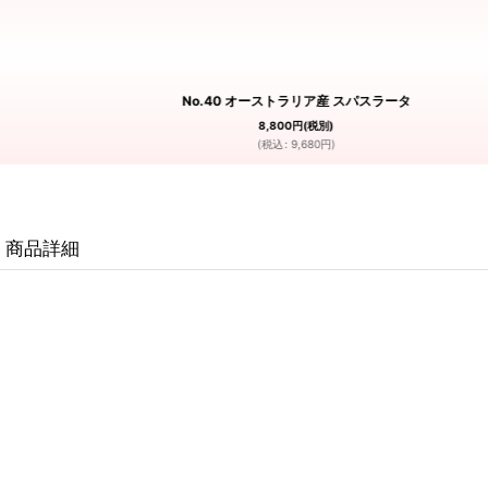
No.40 オーストラリア産 スパスラータ
8,800
円
(税別)
(
税込
:
9,680
円
)
商品詳細