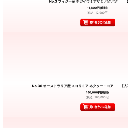
No.3 フィジー産 チガイウミアザミ パクパク 【
11,800
円
(税別)
(
税込
:
12,980
円
)
No.36 オーストラリア産 スコリミア ネクター・コア 【
150,000
円
(税別)
(
税込
:
165,000
円
)