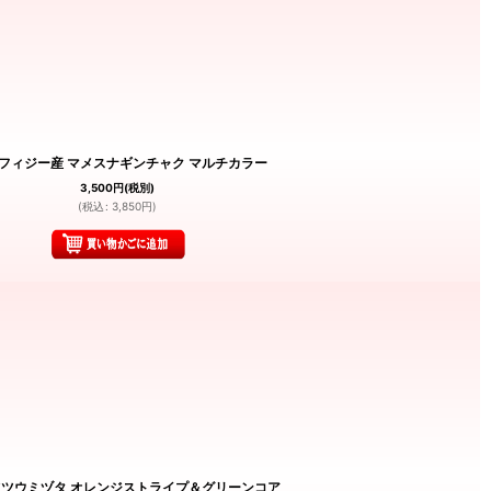
.1 フィジー産 マメスナギンチャク マルチカラー
3,500
円
(税別)
(
税込
:
3,850
円
)
5 ツツウミヅタ オレンジストライプ＆グリーンコア