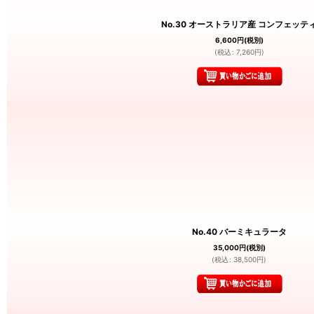
No.30 オーストラリア産 コンフェッテ
6,600
円
(税別)
(
税込
:
7,260
円
)
No.40 バーミキュラータ
35,000
円
(税別)
(
税込
:
38,500
円
)