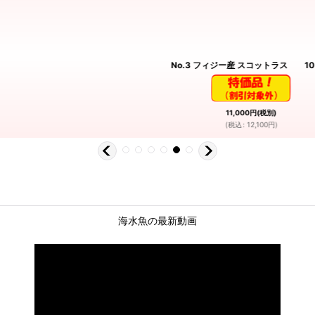
No.3 フィジー産 スコットラス 1
11,000
円
(税別)
(
税込
:
12,100
円
)
海水魚の最新動画