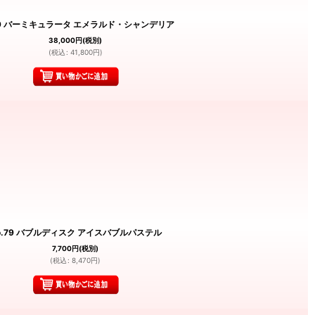
49 バーミキュラータ エメラルド・シャンデリア
38,000
円
(税別)
(
税込
:
41,800
円
)
o.79 バブルディスク アイスバブルパステル
7,700
円
(税別)
(
税込
:
8,470
円
)