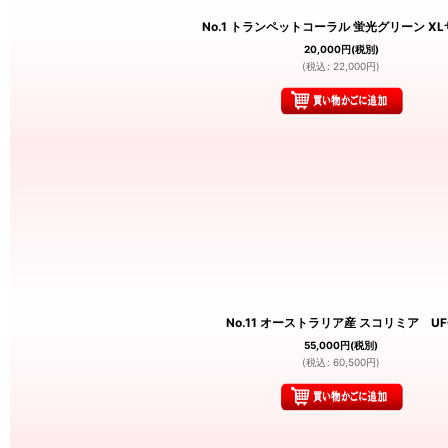
No.1 トランペットコーラル 蛍光グリーン X
20,000
円
(税別)
(
税込
:
22,000
円
)
No.11 オーストラリア産 スコリミア UF
55,000
円
(税別)
(
税込
:
60,500
円
)