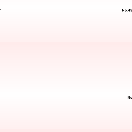
ィ
No.
N