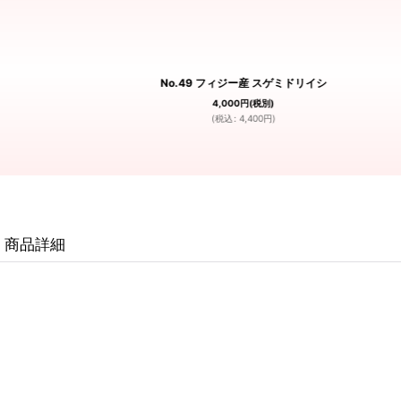
No.49 フィジー産 スゲミドリイシ
4,000
円
(税別)
(
税込
:
4,400
円
)
商品詳細