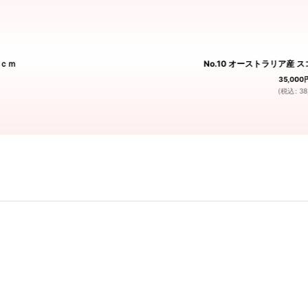
0ｃｍ
No.10 オーストラリア産 スコリ
35,000
(
税込
:
38