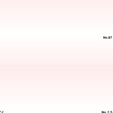
No.
アイ
No.２