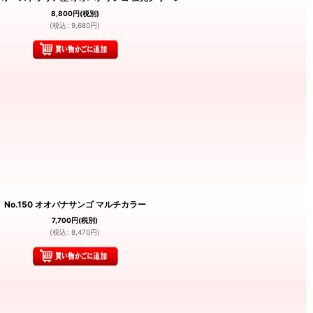
8,800
円
(税別)
(
税込
:
9,680
円
)
No.150 オオバナサンゴ マルチカラー
7,700
円
(税別)
(
税込
:
8,470
円
)