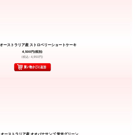
87 オーストラリア産 ストロベリーショートケーキ
4,500
円
(税別)
(
税込
:
4,950
円
)
５ オーストラリア産 オオバナサンゴ 蛍光グリーン