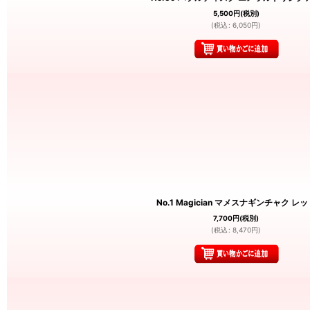
5,500
円
(税別)
(
税込
:
6,050
円
)
No.1 Magician マメスナギンチャク レッ
7,700
円
(税別)
(
税込
:
8,470
円
)