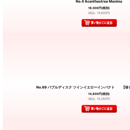
No.4 Acanthastrea Maxima
18,000
円
(税別)
(
税込
:
19,800
円
)
No.69 バブルディスク ツインイエローインパクト 【珍
14,800
円
(税別)
(
税込
:
16,280
円
)