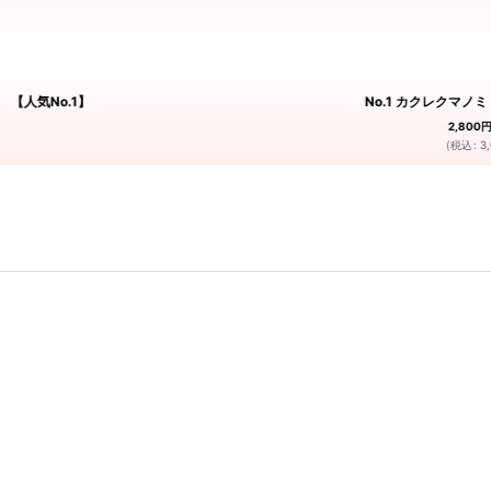
 【人気No.1】
No.1 カクレクマノミ
2,800
(
税込
:
3