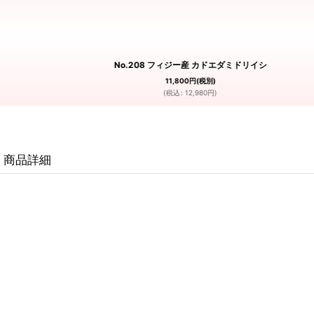
No.208 フィジー産 カドエダミドリイシ
11,800
円
(税別)
(
税込
:
12,980
円
)
商品詳細