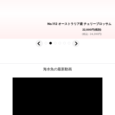
No.112 オーストラリア産 チェリーブロッサム
22,000
円
(税別)
(
税込
:
24,200
円
)
海水魚の最新動画