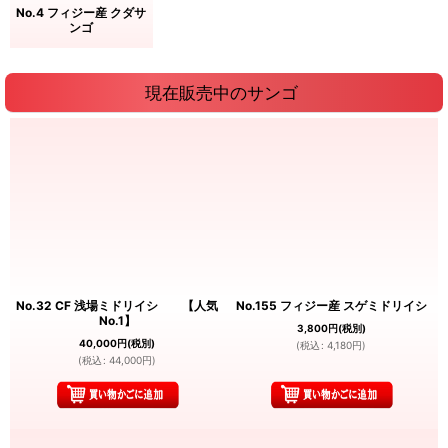
No.4 フィジー産 クダサ
ンゴ
現在販売中のサンゴ
No.32 CF 浅場ミドリイシ 【人気
No.155 フィジー産 スゲミドリイシ
No.1】
3,800
円
(税別)
40,000
円
(税別)
(
税込
:
4,180
円
)
(
税込
:
44,000
円
)