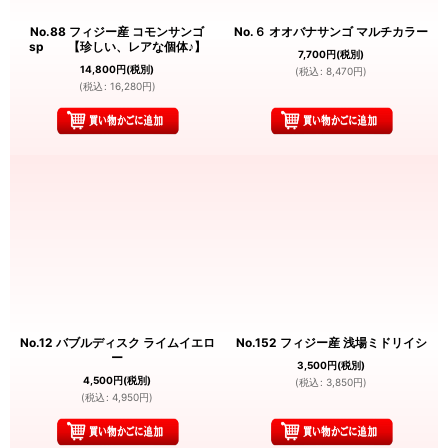
No.88 フィジー産 コモンサンゴ
No.６ オオバナサンゴ マルチカラー
sp 【珍しい、レアな個体♪】
7,700
円
(税別)
14,800
円
(税別)
(
税込
:
8,470
円
)
(
税込
:
16,280
円
)
No.12 バブルディスク ライムイエロ
No.152 フィジー産 浅場ミドリイシ
ー
3,500
円
(税別)
4,500
円
(税別)
(
税込
:
3,850
円
)
(
税込
:
4,950
円
)