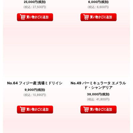
25,000
円
(税別)
6,000
円
(税別)
(
税込
:
27,500
円
)
(
税込
:
6,600
円
)
No.64 フィジー産 浅場ミドリイシ
No.49 バーミキュラータ エメラル
ド・シャンデリア
9,900
円
(税別)
38,000
円
(税別)
(
税込
:
10,890
円
)
(
税込
:
41,800
円
)