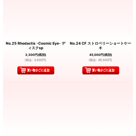
No.25 Rhodactis -Cosmic Eye- デ
No.24 CF ストロベリーショートケー
ィスクsp
キ
3,300
円
(税別)
45,000
円
(税別)
(
税込
:
3,630
円
)
(
税込
:
49,500
円
)