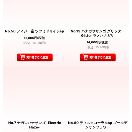
No.56 フィジー産 ツツミドリイシsp
No.13 ハナガササンゴ グリッター
Glitter ラメハナガサ
12,800
円
(税別)
14,000
円
(税別)
(
税込
:
14,080
円
)
(
税込
:
15,400
円
)
No.7 ナガレハナサンゴ -Electric
No.80 ディスクコーラルsp ゴールデ
Haze-
ンサンフラワー