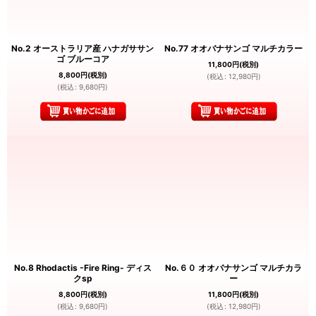
No.2 オーストラリア産 ハナガササン
No.77 オオバナサンゴ マルチカラー
ゴ ブルーコア
11,800
円
(税別)
8,800
円
(税別)
(
税込
:
12,980
円
)
(
税込
:
9,680
円
)
No.8 Rhodactis -Fire Ring- ディス
No.６０ オオバナサンゴ マルチカラ
クsp
ー
8,800
円
(税別)
11,800
円
(税別)
(
税込
:
9,680
円
)
(
税込
:
12,980
円
)