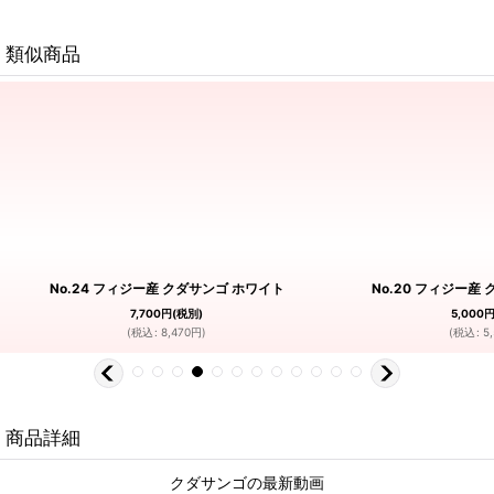
類似商品
No.24 フィジー産 クダサンゴ ホワイト
No.20 フィジー産
7,700
円
(税別)
5,000
(
税込
:
8,470
円
)
(
税込
:
5
商品詳細
クダサンゴの最新動画