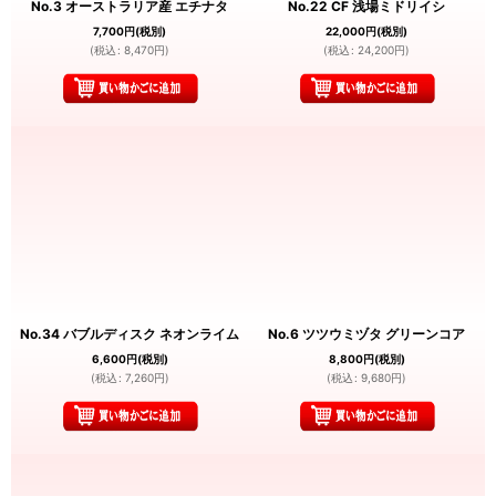
No.3 オーストラリア産 エチナタ
No.22 CF 浅場ミドリイシ
7,700
円
(税別)
22,000
円
(税別)
(
税込
:
8,470
円
)
(
税込
:
24,200
円
)
No.34 バブルディスク ネオンライム
No.6 ツツウミヅタ グリーンコア
6,600
円
(税別)
8,800
円
(税別)
(
税込
:
7,260
円
)
(
税込
:
9,680
円
)