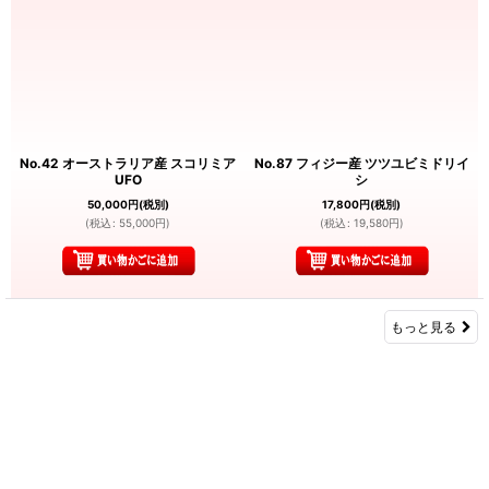
No.42 オーストラリア産 スコリミア
No.87 フィジー産 ツツユビミドリイ
UFO
シ
50,000
円
(税別)
17,800
円
(税別)
(
税込
:
55,000
円
)
(
税込
:
19,580
円
)
もっと見る