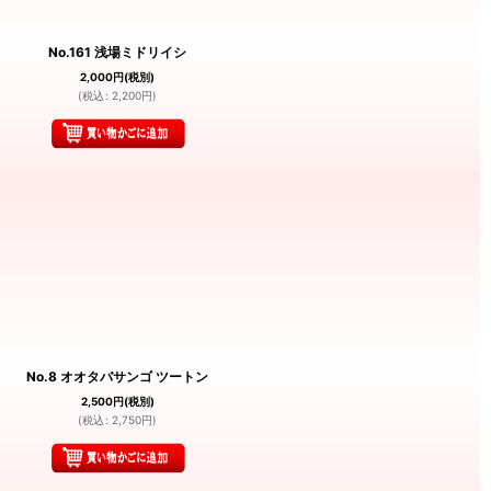
No.161 浅場ミドリイシ
2,000
円
(税別)
(
税込
:
2,200
円
)
No.8 オオタバサンゴ ツートン
2,500
円
(税別)
(
税込
:
2,750
円
)