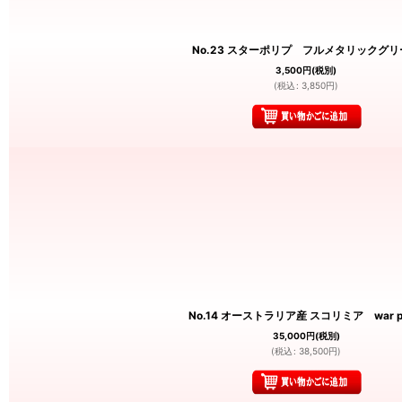
No.23 スターポリプ フルメタリックグリ
3,500
円
(税別)
(
税込
:
3,850
円
)
No.14 オーストラリア産 スコリミア war pa
35,000
円
(税別)
(
税込
:
38,500
円
)