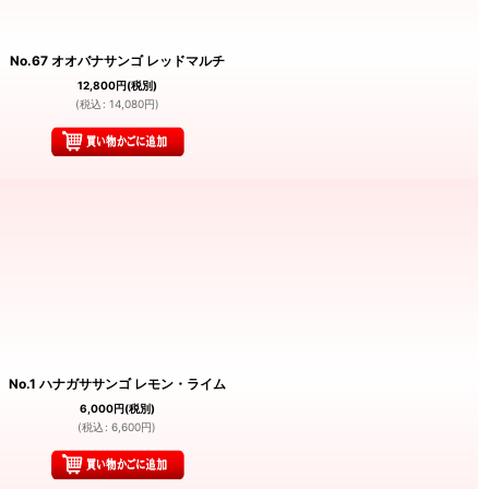
No.67 オオバナサンゴ レッドマルチ
12,800
円
(税別)
(
税込
:
14,080
円
)
No.1 ハナガササンゴ レモン・ライム
6,000
円
(税別)
(
税込
:
6,600
円
)