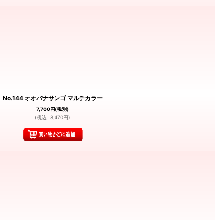
No.144 オオバナサンゴ マルチカラー
7,700
円
(税別)
(
税込
:
8,470
円
)