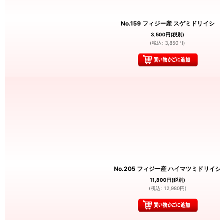
No.159 フィジー産 スゲミドリイシ
3,500
円
(税別)
(
税込
:
3,850
円
)
No.205 フィジー産 ハイマツミドリイ
11,800
円
(税別)
(
税込
:
12,980
円
)