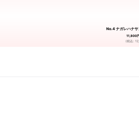
No.4 ナガレハナ
11,800
(
税込
:
12