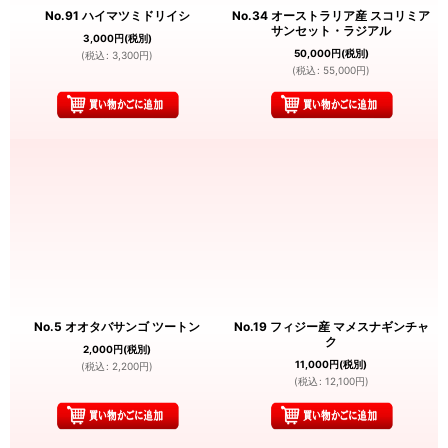
No.91 ハイマツミドリイシ
No.34 オーストラリア産 スコリミア
サンセット・ラジアル
3,000
円
(税別)
50,000
円
(税別)
(
税込
:
3,300
円
)
(
税込
:
55,000
円
)
No.5 オオタバサンゴ ツートン
No.19 フィジー産 マメスナギンチャ
ク
2,000
円
(税別)
11,000
円
(税別)
(
税込
:
2,200
円
)
(
税込
:
12,100
円
)