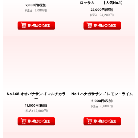
ロッサム 【人気No.1】
2,800
円
(税別)
22,000
円
(税別)
(
税込
:
3,080
円
)
(
税込
:
24,200
円
)
No.148 オオバナサンゴ マルチカラ
No.1 ハナガササンゴ レモン・ライム
ー
6,000
円
(税別)
11,800
円
(税別)
(
税込
:
6,600
円
)
(
税込
:
12,980
円
)