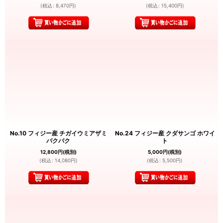
(
税込
:
8,470
円
)
(
税込
:
15,400
円
)
No.10 フィジー産 チガイウミアザミ
No.24 フィジー産 クダサンゴ ホワイ
パクパク
ト
12,800
円
(税別)
5,000
円
(税別)
(
税込
:
14,080
円
)
(
税込
:
5,500
円
)