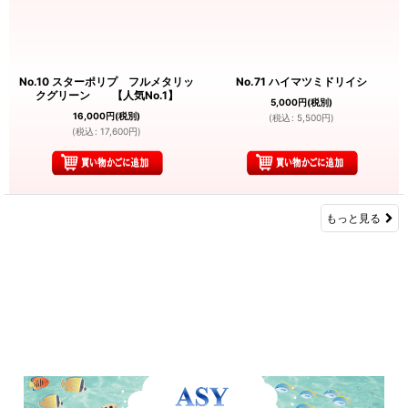
No.10 スターポリプ フルメタリッ
No.71 ハイマツミドリイシ
クグリーン 【人気No.1】
5,000
円
(税別)
16,000
円
(税別)
(
税込
:
5,500
円
)
(
税込
:
17,600
円
)
もっと見る