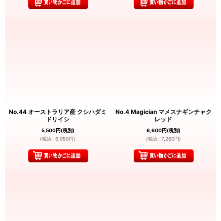
No.44 オーストラリア産 クシハダミ
No.4 Magician マメスナギンチャク
ドリイシ
レッド
5,500
円
(税別)
6,600
円
(税別)
(
税込
:
6,050
円
)
(
税込
:
7,260
円
)