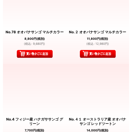
No.78 オオバナサンゴ マルチカラー
No.２ オオバナサンゴ マルチカラー
8,800
円
(税別)
11,800
円
(税別)
(
税込
:
9,680
円
)
(
税込
:
12,980
円
)
No.4 フィジー産 ハナガササンゴ グ
No.４１ オーストラリア産 オオバナ
リーン
サンゴ レッドツートン
7,700
円
(税別)
14,000
円
(税別)