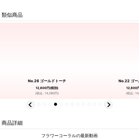
類似商品
No.26 ゴールドトーチ
No.22 ゴ
12,800
円
(税別)
12,800
(
税込
:
14,080
円
)
(
税込
:
14
商品詳細
フラワーコーラルの最新動画