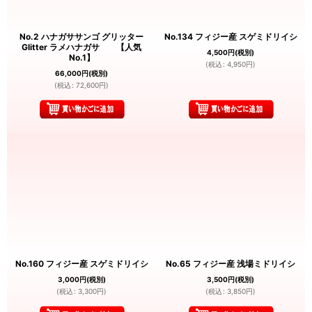
No.2 ハナガササンゴ グリッター
No.134 フィジー産 スゲミドリイシ
Glitter ラメハナガサ 【人気
4,500
円
(税別)
No.1】
(
税込
:
4,950
円
)
66,000
円
(税別)
(
税込
:
72,600
円
)
No.160 フィジー産 スゲミドリイシ
No.65 フィジー産 浅場ミドリイシ
3,000
円
(税別)
3,500
円
(税別)
(
税込
:
3,300
円
)
(
税込
:
3,850
円
)