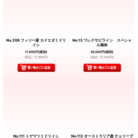
No.208 フィジー産 カドエダミドリ
No.13 ワレクサビライシ スペシャ
イシ
ル個体
11,800
円
(税別)
25,000
円
(税別)
(
税込
:
12,980
円
)
(
税込
:
27,500
円
)
No.111 トゲマツミドリイシ
No.112 オーストラリア産 チェリーブ