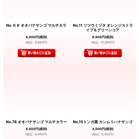
No.６８ オオバナサンゴ マルチカラ
No.11 ツツウミヅタ オレンジストラ
ー
イプ＆グリーンコア
8,800
円
(税別)
9,900
円
(税別)
(
税込
:
9,680
円
)
(
税込
:
10,890
円
)
No.78 オオバナサンゴ マルチカラー
No.15トンガ産 カンムリハナサンゴ
8,800
円
(税別)
4,000
円
(税別)
(
税込
:
9,680
円
)
(
税込
:
4,400
円
)