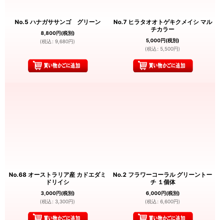
No.5 ハナガササンゴ グリーン
No.7 ヒラタオオトゲキクメイシ マル
チカラー
8,800
円
(税別)
5,000
円
(税別)
(
税込
:
9,680
円
)
(
税込
:
5,500
円
)
No.68 オーストラリア産 カドエダミ
No.2 フラワーコーラル グリーントー
ドリイシ
チ １個体
3,000
円
(税別)
6,000
円
(税別)
(
税込
:
3,300
円
)
(
税込
:
6,600
円
)