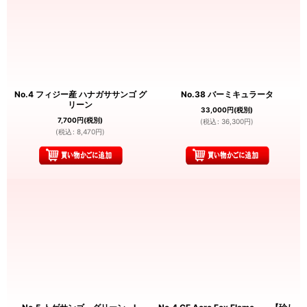
No.4 フィジー産 ハナガササンゴ グ
No.38 バーミキュラータ
リーン
33,000
円
(税別)
7,700
円
(税別)
(
税込
:
36,300
円
)
(
税込
:
8,470
円
)