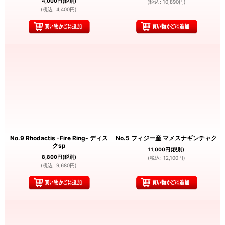
4,000
円
(税別)
(
税込
:
10,890
円
)
(
税込
:
4,400
円
)
No.9 Rhodactis -Fire Ring- ディス
No.5 フィジー産 マメスナギンチャク
クsp
11,000
円
(税別)
8,800
円
(税別)
(
税込
:
12,100
円
)
(
税込
:
9,680
円
)