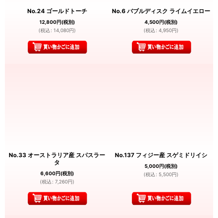
No.24 ゴールドトーチ
No.6 バブルディスク ライムイエロー
12,800
円
(税別)
4,500
円
(税別)
(
税込
:
14,080
円
)
(
税込
:
4,950
円
)
No.33 オーストラリア産 スパスラー
No.137 フィジー産 スゲミドリイシ
タ
5,000
円
(税別)
6,600
円
(税別)
(
税込
:
5,500
円
)
(
税込
:
7,260
円
)