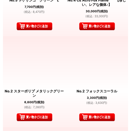
No.5 トゲサンゴ グリーン L
No.4 CE Acro Fox Flame 【珍し
い、レアな個体♪】
7,700
円
(税別)
30,000
円
(税別)
(
税込
:
8,470
円
)
(
税込
:
33,000
円
)
No.2 スターポリプ メタリックグリー
No.2 フォックスコーラル
ン
3,300
円
(税別)
6,600
円
(税別)
(
税込
:
3,630
円
)
(
税込
:
7,260
円
)