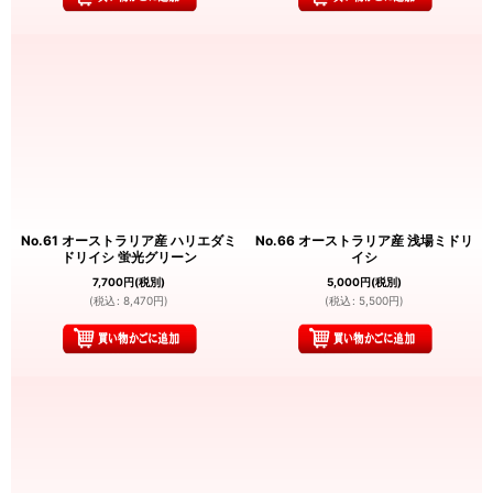
No.61 オーストラリア産 ハリエダミ
No.66 オーストラリア産 浅場ミドリ
ドリイシ 蛍光グリーン
イシ
7,700
円
(税別)
5,000
円
(税別)
(
税込
:
8,470
円
)
(
税込
:
5,500
円
)