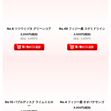
No.6 ツツウミヅタ グリーンコア
No.49 フィジー産 スゲミドリイシ
8,800
円
(税別)
4,000
円
(税別)
(
税込
:
9,680
円
)
(
税込
:
4,400
円
)
No.10 バブルディスク ライムイエロ
No.4 フィジー産 オオバナサンゴ
ー
9,900
円
(税別)