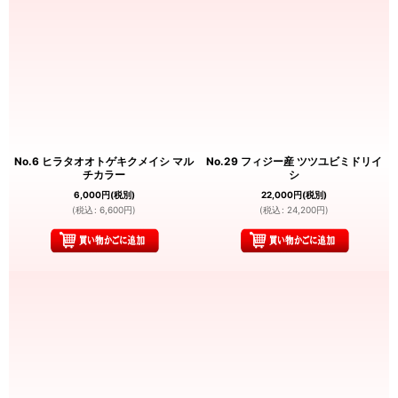
No.6 ヒラタオオトゲキクメイシ マル
No.29 フィジー産 ツツユビミドリイ
チカラー
シ
6,000
円
(税別)
22,000
円
(税別)
(
税込
:
6,600
円
)
(
税込
:
24,200
円
)