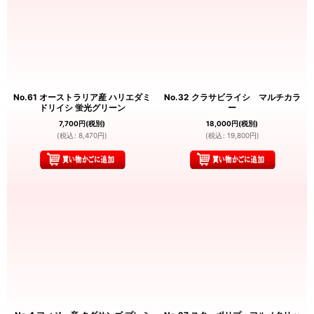
No.61 オーストラリア産 ハリエダミ
No.32 クラサビライシ マルチカラ
ドリイシ 蛍光グリーン
ー
7,700
円
(税別)
18,000
円
(税別)
(
税込
:
8,470
円
)
(
税込
:
19,800
円
)