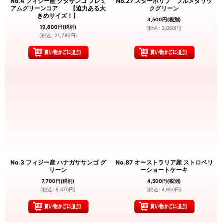
No.4 フィジー産 クダサンゴ プレミ
No.27 スターポリプ フルメタリッ
アムグリーンコア 【迫力ある大
クグリーン
きめサイズ！】
3,500
円
(税別)
19,800
円
(税別)
(
税込
:
3,850
円
)
(
税込
:
21,780
円
)
No.3 フィジー産 ハナガササンゴ グ
No.87 オーストラリア産 ストロベリ
リーン
ーショートケーキ
7,700
円
(税別)
4,500
円
(税別)
(
税込
:
8,470
円
)
(
税込
:
4,950
円
)