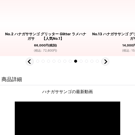
No.2 ハナガササンゴ グリッター Glitter ラメハナ
No.13 ハナガササンゴ グリ
ガサ 【人気No.1】
ガ
66,000
円
(税別)
14,000
(
税込
:
72,600
円
)
(
税込
:
15
商品詳細
ハナガササンゴの最新動画