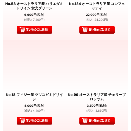
No.58 オーストラリア産 ハリエダミ
No.184 オーストラリア産 コンフェ
ドリイシ 蛍光グリーン
ッティ
6,600
円
(税別)
22,000
円
(税別)
(
税込
:
7,260
円
)
(
税込
:
24,200
円
)
No.18 フィジー産 ツツユビミドリイ
No.99 オーストラリア産 チェリーブ
シ
ロッサム
4,000
円
(税別)
3,500
円
(税別)
(
税込
:
4,400
円
)
(
税込
:
3,850
円
)