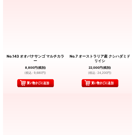
No.143 オオバナサンゴ マルチカラ
No.7 オーストラリア産 クシハダミド
ー
リイシ
8,800
円
(税別)
22,000
円
(税別)
(
税込
:
9,680
円
)
(
税込
:
24,200
円
)