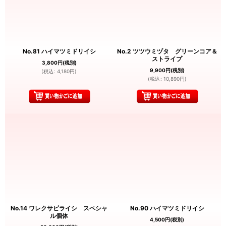
No.81 ハイマツミドリイシ
No.2 ツツウミヅタ グリーンコア＆
ストライプ
3,800
円
(税別)
9,900
円
(税別)
(
税込
:
4,180
円
)
(
税込
:
10,890
円
)
No.14 ワレクサビライシ スペシャ
No.90 ハイマツミドリイシ
ル個体
4,500
円
(税別)