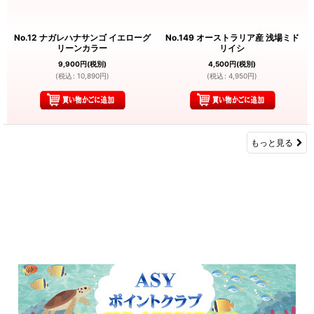
No.12 ナガレハナサンゴ イエローグ
No.149 オーストラリア産 浅場ミド
リーンカラー
リイシ
9,900
円
(税別)
4,500
円
(税別)
(
税込
:
10,890
円
)
(
税込
:
4,950
円
)
もっと見る