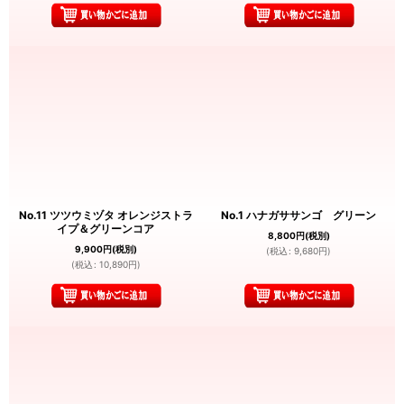
No.11 ツツウミヅタ オレンジストラ
No.1 ハナガササンゴ グリーン
イプ＆グリーンコア
8,800
円
(税別)
9,900
円
(税別)
(
税込
:
9,680
円
)
(
税込
:
10,890
円
)