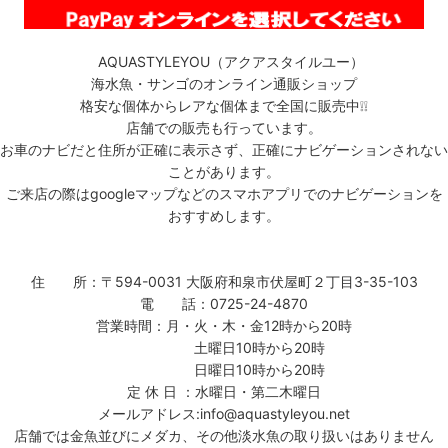
AQUASTYLEYOU（アクアスタイルユー）
海水魚・サンゴのオンライン通販ショップ
格安な個体からレアな個体まで全国に販売中❕❕
店舗での販売も行っています。
お車のナビだと住所が正確に表示さず、正確にナビゲーションされない
ことがあります。
ご来店の際はgoogleマップなどのスマホアプリでのナビゲーションを
おすすめします。
住 所：〒594-0031 大阪府和泉市伏屋町２丁目3-35-103
電 話：0725-24-4870
営業時間：月・火・木・金12時から20時
土曜日10時から20時
日曜日10時から20時
定 休 日 ：水曜日・第二木曜日
メールアドレス:info@aquastyleyou.net
店舗では金魚並びにメダカ、その他淡水魚の取り扱いはありません