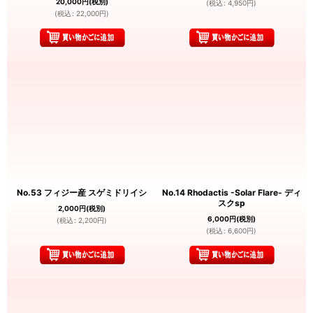
20,000
円
(税別)
(
税込
:
4,950
円
)
(
税込
:
22,000
円
)
No.53 フィジー産 スゲミドリイシ
No.14 Rhodactis -Solar Flare- ディ
スクsp
2,000
円
(税別)
6,000
円
(税別)
(
税込
:
2,200
円
)
(
税込
:
6,600
円
)