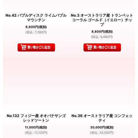
No.42 バブルディスク ライムバブル
No.3 オーストラリア産 トランペット
マウンテン
コーラル ゴールド（イエロー）チッ
プ
6,600
円
(税別)
8,800
円
(税別)
(
税込
:
7,260
円
)
(
税込
:
9,680
円
)
No.132 フィジー産 オオバナサンゴ
No.36 オーストラリア産 コンフェッ
レッドツートン
ティ
11,000
円
(税別)
30,000
円
(税別)
(
税込
:
12,100
円
)
(
税込
:
33,000
円
)