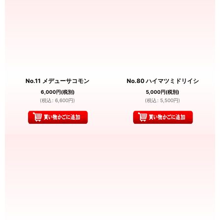
No.11 メデューサコモン
No.80 ハイマツミドリイシ
6,000
円
(税別)
5,000
円
(税別)
(
税込
:
6,600
円
)
(
税込
:
5,500
円
)