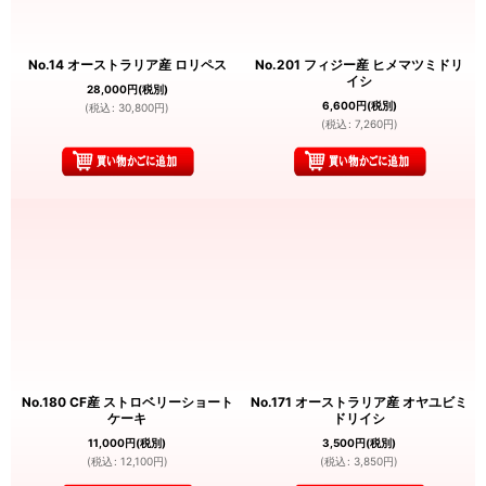
No.14 オーストラリア産 ロリペス
No.201 フィジー産 ヒメマツミドリ
イシ
28,000
円
(税別)
6,600
円
(税別)
(
税込
:
30,800
円
)
(
税込
:
7,260
円
)
No.180 CF産 ストロベリーショート
No.171 オーストラリア産 オヤユビミ
ケーキ
ドリイシ
11,000
円
(税別)
3,500
円
(税別)
(
税込
:
12,100
円
)
(
税込
:
3,850
円
)