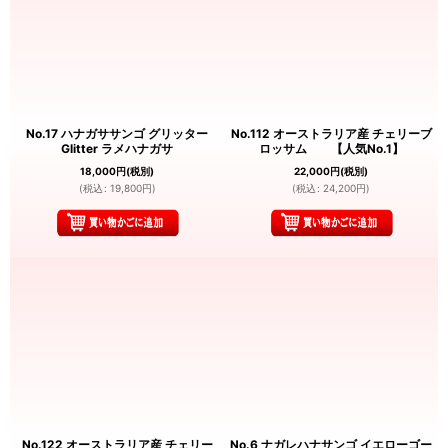
No.17 ハナガササンゴ グリッター
No.112 オーストラリア産 チェリーブ
Glitter ラメハナガサ
ロッサム 【人気No.1】
18,000
円
(税別)
22,000
円
(税別)
(
税込
:
19,800
円
)
(
税込
:
24,200
円
)
No.122 オーストラリア産 チェリー
No.6 ナガレハナサンゴ イエローゴー