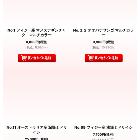
No.1 フィジー産 マメスナギンチャ
No.１２ オオバナサンゴ マルチカラ
ク マルチカラー
ー
8,800
円
(税別)
9,900
円
(税別)
(
税込
:
9,680
円
)
(
税込
:
10,890
円
)
No.11 オーストラリア産 深場ミドリ
No.69 フィジー産 浅場ミドリイシ
イシ
7,700
円
(税別)
25,000
円
(税別)
(
税込
:
8,470
円
)