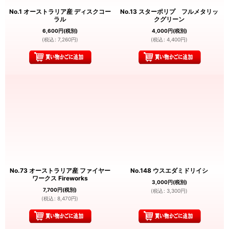
No.1 オーストラリア産 ディスクコー
No.13 スターポリプ フルメタリッ
ラル
クグリーン
6,600
円
(税別)
4,000
円
(税別)
(
税込
:
7,260
円
)
(
税込
:
4,400
円
)
No.73 オーストラリア産 ファイヤー
No.148 ウスエダミドリイシ
ワークス Fireworks
3,000
円
(税別)
7,700
円
(税別)
(
税込
:
3,300
円
)
(
税込
:
8,470
円
)