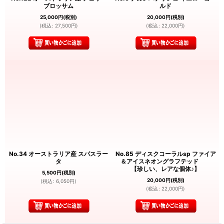
ブロッサム
ルド
25,000
円
(税別)
20,000
円
(税別)
(
税込
:
27,500
円
)
(
税込
:
22,000
円
)
No.34 オーストラリア産 スパスラー
No.85 ディスクコーラルsp ファイア
タ
＆アイスネオングラフテッド
【珍しい、レアな個体♪】
5,500
円
(税別)
20,000
円
(税別)
(
税込
:
6,050
円
)
(
税込
:
22,000
円
)