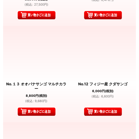
(
税込
:
27,500
円
)
No.１３ オオバナサンゴ マルチカラ
No.12 フィジー産 クダサンゴ
ー
6,000
円
(税別)
8,800
円
(税別)
(
税込
:
6,600
円
)
(
税込
:
9,680
円
)