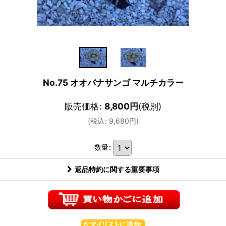
No.75 オオバナサンゴ マルチカラー
販売価格
:
8,800
円
(税別)
(
税込
:
9,680
円
)
数量
:
返品特約に関する重要事項