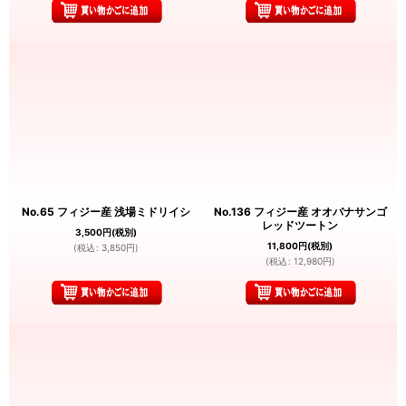
No.65 フィジー産 浅場ミドリイシ
No.136 フィジー産 オオバナサンゴ
レッドツートン
3,500
円
(税別)
11,800
円
(税別)
(
税込
:
3,850
円
)
(
税込
:
12,980
円
)