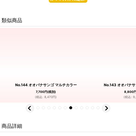
類似商品
No.144 オオバナサンゴ マルチカラー
No.143 オオバナ
7,700
円
(税別)
8,800
(
税込
:
8,470
円
)
(
税込
:
9
商品詳細