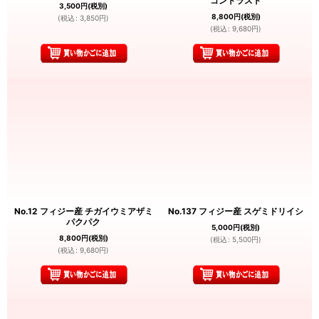
コントラスト
3,500
円
(税別)
8,800
円
(税別)
(
税込
:
3,850
円
)
(
税込
:
9,680
円
)
No.12 フィジー産 チガイウミアザミ
No.137 フィジー産 スゲミドリイシ
パクパク
5,000
円
(税別)
8,800
円
(税別)
(
税込
:
5,500
円
)
(
税込
:
9,680
円
)