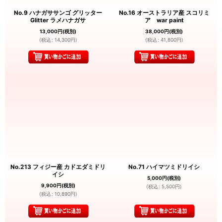
No.9 ハナガササンゴ グリッター
No.16 オーストラリア産 スコリミ
Glitter ラメハナガサ
ア war paint
13,000
円
(税別)
38,000
円
(税別)
(
税込
:
14,300
円
)
(
税込
:
41,800
円
)
No.213 フィジー産 カドエダミドリ
No.71 ハイマツミドリイシ
イシ
5,000
円
(税別)
9,900
円
(税別)
(
税込
:
5,500
円
)
(
税込
:
10,890
円
)