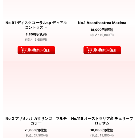
No.91 ディスクコーラルsp デュアル
No.1 Acanthastrea Maxima
コントラスト
18,000
円
(税別)
8,800
円
(税別)
(
税込
:
19,800
円
)
(
税込
:
9,680
円
)
No.2 アザミハナガタサンゴ マルチ
No.116 オーストラリア産 チェリーブ
カラー
ロッサム
25,000
円
(税別)
18,000
円
(税別)
(
税込
:
27,500
円
)
(
税込
:
19,800
円
)