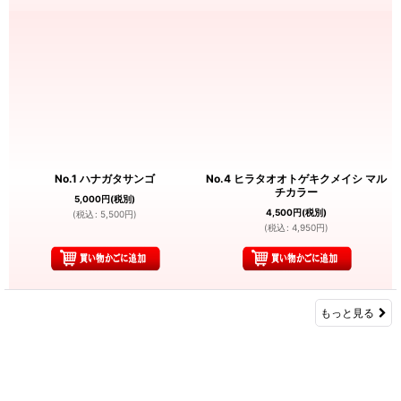
No.1 ハナガタサンゴ
No.4 ヒラタオオトゲキクメイシ マル
チカラー
5,000
円
(税別)
4,500
円
(税別)
(
税込
:
5,500
円
)
(
税込
:
4,950
円
)
もっと見る