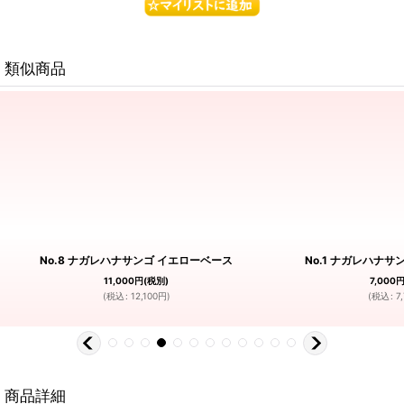
類似商品
No.8 ナガレハナサンゴ イエローベース
No.1 ナガレハナ
11,000
円
(税別)
7,000
(
税込
:
12,100
円
)
(
税込
:
7
商品詳細