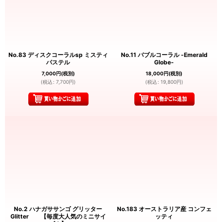
No.83 ディスクコーラルsp ミスティ
No.11 バブルコーラル -Emerald
パステル
Globe-
7,000
円
(税別)
18,000
円
(税別)
(
税込
:
7,700
円
)
(
税込
:
19,800
円
)
No.2 ハナガササンゴ グリッター
No.183 オーストラリア産 コンフェ
Glitter 【毎度大人気のミニサイ
ッティ