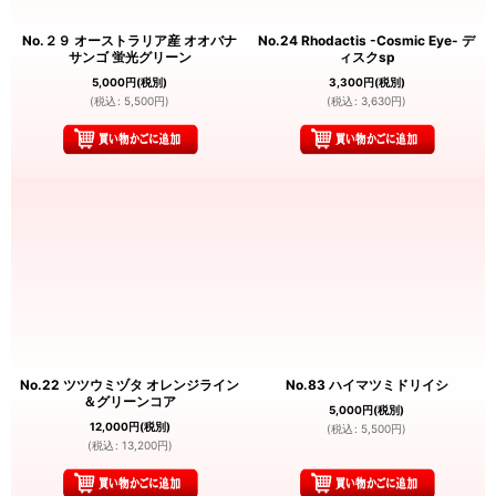
No.２９ オーストラリア産 オオバナ
No.24 Rhodactis -Cosmic Eye- デ
サンゴ 蛍光グリーン
ィスクsp
5,000
円
(税別)
3,300
円
(税別)
(
税込
:
5,500
円
)
(
税込
:
3,630
円
)
No.22 ツツウミヅタ オレンジライン
No.83 ハイマツミドリイシ
＆グリーンコア
5,000
円
(税別)
12,000
円
(税別)
(
税込
:
5,500
円
)
(
税込
:
13,200
円
)