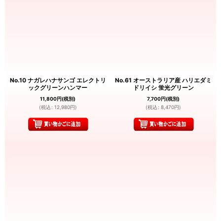
No.10 ナガレハナサンゴ エレクトリ
No.61 オーストラリア産 ハリエダミ
ックグリーンハンマー
ドリイシ 蛍光グリーン
11,800
円
(税別)
7,700
円
(税別)
(
税込
:
12,980
円
)
(
税込
:
8,470
円
)