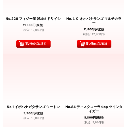
No.226 フィジー産 浅場ミドリイシ
No.１０ オオバナサンゴ マルチカラ
ー
11,800
円
(税別)
11,800
円
(税別)
(
税込
:
12,980
円
)
(
税込
:
12,980
円
)
No.1 イボハナガタサンゴ ツートン
No.84 ディスクコーラルsp ツインタ
イガー
9,900
円
(税別)
8,800
円
(税別)
(
税込
:
10,890
円
)
(
税込
:
9,680
円
)