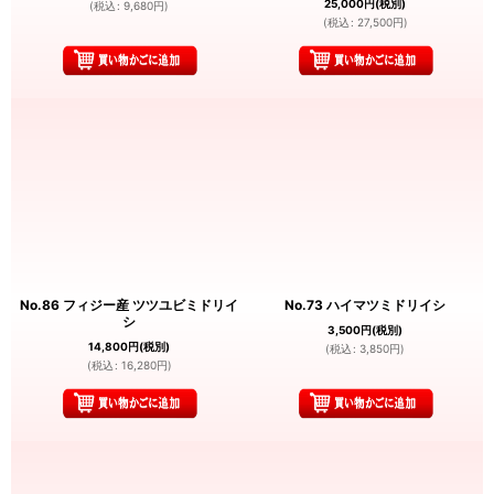
25,000
円
(税別)
(
税込
:
9,680
円
)
(
税込
:
27,500
円
)
No.86 フィジー産 ツツユビミドリイ
No.73 ハイマツミドリイシ
シ
3,500
円
(税別)
14,800
円
(税別)
(
税込
:
3,850
円
)
(
税込
:
16,280
円
)