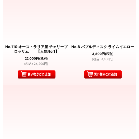
No.110 オーストラリア産 チェリーブ
No.8 バブルディスク ライムイエロー
ロッサム 【人気No.1】
3,800
円
(税別)
22,000
円
(税別)
(
税込
:
4,180
円
)
(
税込
:
24,200
円
)