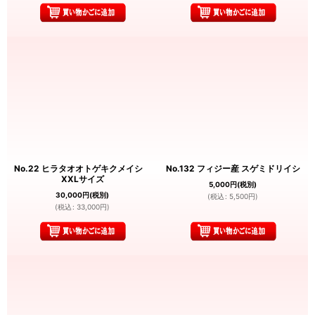
No.22 ヒラタオオトゲキクメイシ
No.132 フィジー産 スゲミドリイシ
XXLサイズ
5,000
円
(税別)
30,000
円
(税別)
(
税込
:
5,500
円
)
(
税込
:
33,000
円
)