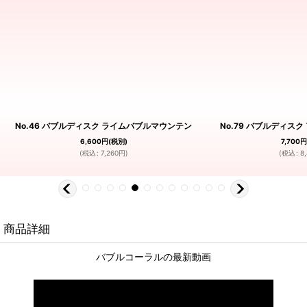
No.46 バブルディスク ライムバブルマウンテン
No.79 バブルディス
6,600
円
(税別)
7,700
円
(
税込
:
7,260
円
)
(
税込
:
8
商品詳細
バブルコーラルの最新動画