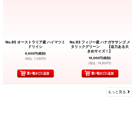
No.85 オーストラリア産 ハイマツミ
No.93 フィジー産 ハナガササンゴ メ
ドリイシ
タリックグリーン 【迫力ある大
きめサイズ！】
6,600
円
(税別)
18,000
円
(税別)
(
税込
:
7,260
円
)
(
税込
:
19,800
円
)
もっと見る