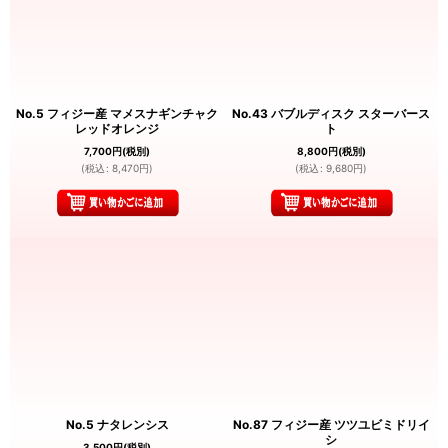
No.5 フィジー産 マメスナギンチャク
No.43 バブルディスク スターバース
レッドオレンジ
ト
7,700
円
(税別)
8,800
円
(税別)
(
税込
:
8,470
円
)
(
税込
:
9,680
円
)
No.5 ナタレンシス
No.87 フィジー産 ツツユビミドリイ
シ
3,500
円
(税別)