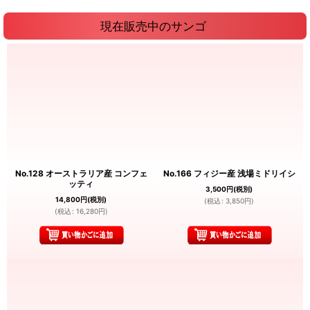
現在販売中のサンゴ
No.128 オーストラリア産 コンフェ
No.166 フィジー産 浅場ミドリイシ
ッティ
3,500
円
(税別)
14,800
円
(税別)
(
税込
:
3,850
円
)
(
税込
:
16,280
円
)