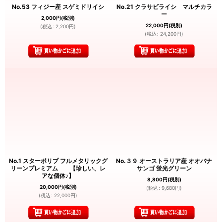
No.53 フィジー産 スゲミドリイシ
No.21 クラサビライシ マルチカラ
ー
2,000
円
(税別)
22,000
円
(税別)
(
税込
:
2,200
円
)
(
税込
:
24,200
円
)
No.1 スターポリプ フルメタリックグ
No.３９ オーストラリア産 オオバナ
リーンプレミアム 【珍しい、レ
サンゴ 蛍光グリーン
アな個体♪】
8,800
円
(税別)
20,000
円
(税別)
(
税込
:
9,680
円
)
(
税込
:
22,000
円
)