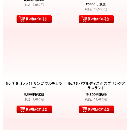
17,800
円
(税別)
(
税込
:
3,850
円
)
(
税込
:
19,580
円
)
No.７５ オオバナサンゴ マルチカラ
No.75 バブルディスク スプリンググ
ー
ラスランド
8,800
円
(税別)
16,800
円
(税別)
(
税込
:
9,680
円
)
(
税込
:
18,480
円
)