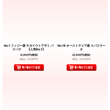
No.1 フィジー産 チガイウミアザミ パ
No.19 オーストラリア産 スパスラー
クパク 【人気No.1】
タ
12,800
円
(税別)
22,000
円
(税別)
(
税込
:
14,080
円
)
(
税込
:
24,200
円
)