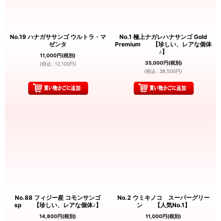
No.19 ハナガササンゴ ウルトラ・マ
No.1 極上ナガレハナサンゴ Gold
ゼンタ
Premium 【珍しい、レアな個体
♪】
11,000
円
(税別)
35,000
円
(税別)
(
税込
:
12,100
円
)
(
税込
:
38,500
円
)
No.88 フィジー産 コモンサンゴ
No.2 ウミキノコ スーパーグリー
sp 【珍しい、レアな個体♪】
ン 【人気No.1】
14,800
円
(税別)
11,000
円
(税別)