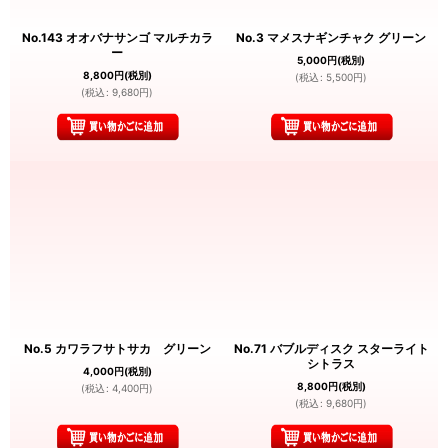
No.143 オオバナサンゴ マルチカラ
No.3 マメスナギンチャク グリーン
ー
5,000
円
(税別)
8,800
円
(税別)
(
税込
:
5,500
円
)
(
税込
:
9,680
円
)
No.5 カワラフサトサカ グリーン
No.71 バブルディスク スターライト
シトラス
4,000
円
(税別)
8,800
円
(税別)
(
税込
:
4,400
円
)
(
税込
:
9,680
円
)