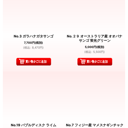
No.3 ガラハナガタサンゴ
No.２９ オーストラリア産 オオバナ
サンゴ 蛍光グリーン
7,700
円
(税別)
5,000
円
(税別)
(
税込
:
8,470
円
)
(
税込
:
5,500
円
)
No.19 バブルディスク ライム
No.7 フィジー産 マメスナギンチャク