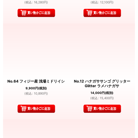
(
税込
:
16,280
円
)
(
税込
:
12,100
円
)
No.64 フィジー産 浅場ミドリイシ
No.12 ハナガササンゴ グリッター
Glitter ラメハナガサ
9,900
円
(税別)
14,000
円
(税別)
(
税込
:
10,890
円
)
(
税込
:
15,400
円
)