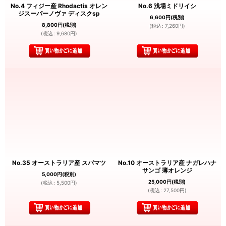
No.4 フィジー産 Rhodactis オレン
No.6 浅場ミドリイシ
ジスーパーノヴァ ディスクsp
6,600
円
(税別)
8,800
円
(税別)
(
税込
:
7,260
円
)
(
税込
:
9,680
円
)
No.35 オーストラリア産 スパマツ
No.10 オーストラリア産 ナガレハナ
サンゴ 薄オレンジ
5,000
円
(税別)
25,000
円
(税別)
(
税込
:
5,500
円
)
(
税込
:
27,500
円
)