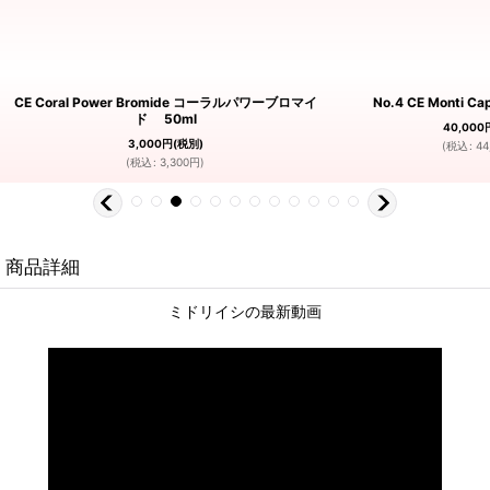
CE Coral Power Bromide コーラルパワーブロマイ
No.4 CE Monti Cap
ド 50ml
40,000
3,000
円
(税別)
(
税込
:
44
(
税込
:
3,300
円
)
商品詳細
ミドリイシの最新動画