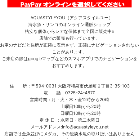
AQUASTYLEYOU（アクアスタイルユー）
海水魚・サンゴのオンライン通販ショップ
格安な個体からレアな個体まで全国に販売中❕❕
店舗での販売も行っています。
お車のナビだと住所が正確に表示さず、正確にナビゲーションされない
ことがあります。
ご来店の際はgoogleマップなどのスマホアプリでのナビゲーションを
おすすめします。
住 所：〒594-0031 大阪府和泉市伏屋町２丁目3-35-103
電 話：0725-24-4870
営業時間：月・火・木・金12時から20時
土曜日10時から20時
日曜日10時から20時
定 休 日 ：水曜日・第二木曜日
メールアドレス:info@aquastyleyou.net
店舗では金魚並びにメダカ、その他淡水魚の取り扱いはありません