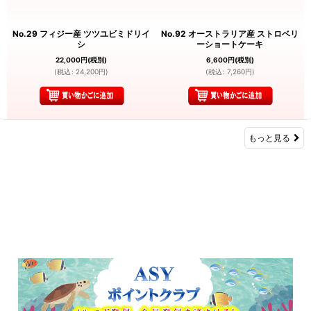
No.29 フィジー産 ツツユビミドリイ
No.92 オーストラリア産 ストロベリ
シ
ーショートケーキ
22,000
円
(税別)
6,600
円
(税別)
(
税込
:
24,200
円
)
(
税込
:
7,260
円
)
もっと見る