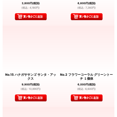
3,800
円
(税別)
6,600
円
(税別)
(
税込
:
4,180
円
)
(
税込
:
7,260
円
)
No.15 ハナガササンゴ サンタ・アッ
No.2 フラワーコーラル グリーントー
クス
チ １個体
9,900
円
(税別)
6,000
円
(税別)
(
税込
:
10,890
円
)
(
税込
:
6,600
円
)