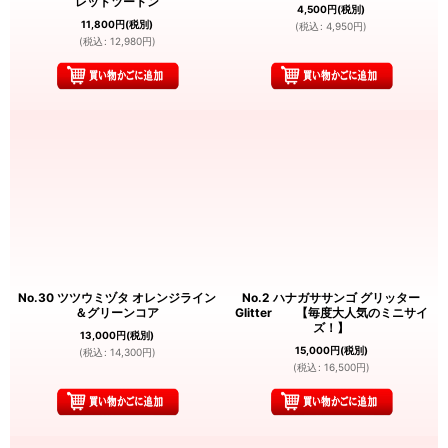
レッドツートン
4,500
円
(税別)
11,800
円
(税別)
(
税込
:
4,950
円
)
(
税込
:
12,980
円
)
No.30 ツツウミヅタ オレンジライン
No.2 ハナガササンゴ グリッター
＆グリーンコア
Glitter 【毎度大人気のミニサイ
ズ！】
13,000
円
(税別)
15,000
円
(税別)
(
税込
:
14,300
円
)
(
税込
:
16,500
円
)