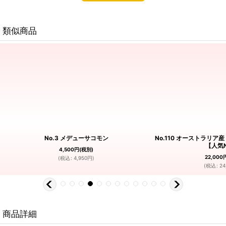
類似商品
No.3 メデューサコモン
No.110 オーストラ
【人気N
4,500
円
(税別)
22,000
(
税込
:
4,950
円
)
(
税込
:
24
商品詳細