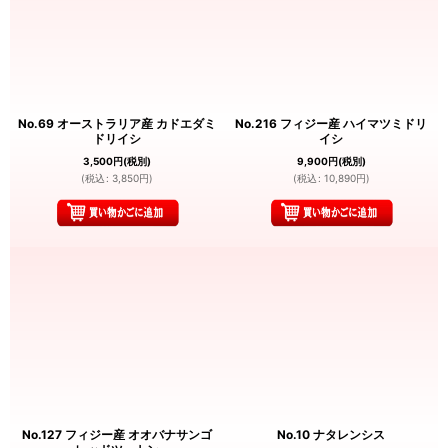
No.69 オーストラリア産 カドエダミ
No.216 フィジー産 ハイマツミドリ
ドリイシ
イシ
3,500
円
(税別)
9,900
円
(税別)
(
税込
:
3,850
円
)
(
税込
:
10,890
円
)
No.127 フィジー産 オオバナサンゴ
No.10 ナタレンシス