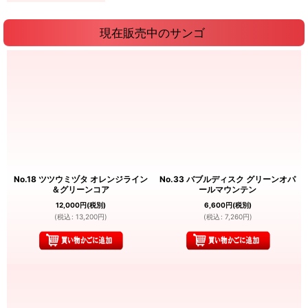
現在販売中のサンゴ
No.18 ツツウミヅタ オレンジライン
No.33 バブルディスク グリーンオパ
＆グリーンコア
ールマウンテン
12,000
円
(税別)
6,600
円
(税別)
(
税込
:
13,200
円
)
(
税込
:
7,260
円
)