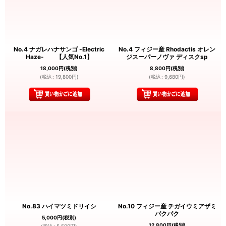
No.4 ナガレハナサンゴ -Electric
No.4 フィジー産 Rhodactis オレン
Haze- 【人気No.1】
ジスーパーノヴァ ディスクsp
18,000
円
(税別)
8,800
円
(税別)
(
税込
:
19,800
円
)
(
税込
:
9,680
円
)
No.83 ハイマツミドリイシ
No.10 フィジー産 チガイウミアザミ
パクパク
5,000
円
(税別)
12,800
円
(税別)