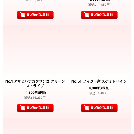
(
税込
:
5,500
円
)
(
税込
:
14,080
円
)
No.1 アザミハナガタサンゴ グリーン
No.51 フィジー産 スゲミドリイシ
ストライプ
4,000
円
(税別)
14,800
円
(税別)
(
税込
:
4,400
円
)
(
税込
:
16,280
円
)