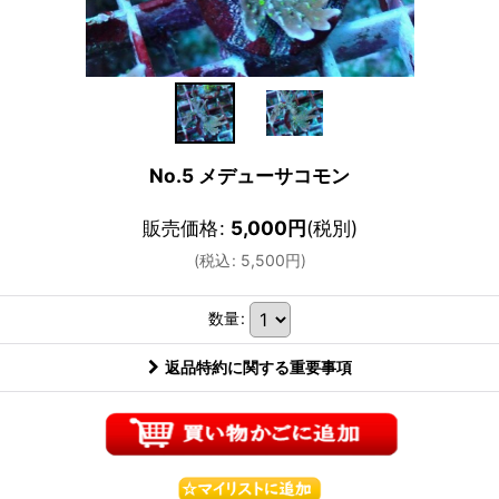
No.5 メデューサコモン
販売価格
:
5,000
円
(税別)
(
税込
:
5,500
円
)
数量
:
返品特約に関する重要事項