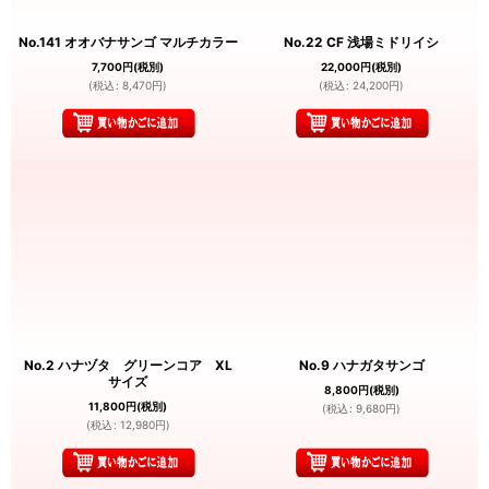
No.141 オオバナサンゴ マルチカラー
No.22 CF 浅場ミドリイシ
7,700
円
(税別)
22,000
円
(税別)
(
税込
:
8,470
円
)
(
税込
:
24,200
円
)
No.2 ハナヅタ グリーンコア XL
No.9 ハナガタサンゴ
サイズ
8,800
円
(税別)
11,800
円
(税別)
(
税込
:
9,680
円
)
(
税込
:
12,980
円
)