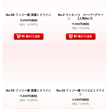
No.66 フィジー産 浅場ミドリイシ
No.2 ウミキノコ スーパーグリー
ン 【人気No.1】
12,800
円
(税別)
11,000
円
(税別)
(
税込
:
14,080
円
)
(
税込
:
12,100
円
)
No.55 フィジー産 浅場ミドリイシ
No.20 フィジー産 ツツユビミドリイ
シ
11,800
円
(税別)
3,000
円
(税別)
(
税込
:
12,980
円
)
(
税込
:
3,300
円
)