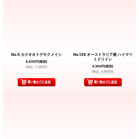
No.5 カクオオトゲキクメイシ
No.129 オーストラリア産 ハイマツ
ミドリイシ
6,600
円
(税別)
4,500
円
(税別)
(
税込
:
7,260
円
)
(
税込
:
4,950
円
)