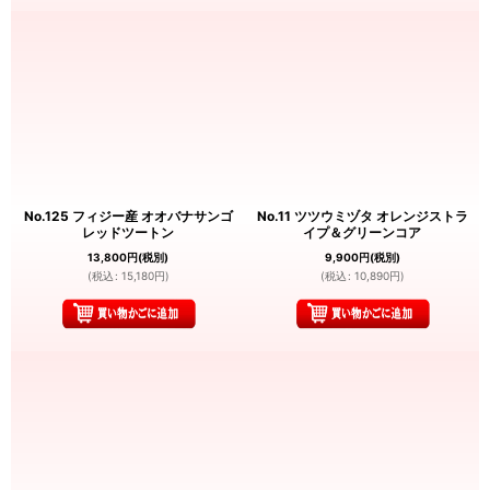
No.125 フィジー産 オオバナサンゴ
No.11 ツツウミヅタ オレンジストラ
レッドツートン
イプ＆グリーンコア
13,800
円
(税別)
9,900
円
(税別)
(
税込
:
15,180
円
)
(
税込
:
10,890
円
)