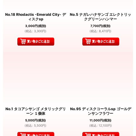
No.18 Rhodactis -Emerald City- デ
No.5 ナガレハナサンゴ エレクトリッ
ィスクsp
クグリーンハンマー
3,000
円
(税別)
7,700
円
(税別)
(
税込
:
3,300
円
)
(
税込
:
8,470
円
)
No.1 タコアシサンゴ メタリックグリ
No.95 ディスクコーラルsp ゴールデ
ーン １個体
ンサンフラワー
5,000
円
(税別)
11,000
円
(税別)
(
税込
:
5,500
円
)
(
税込
:
12,100
円
)