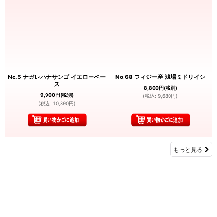
No.5 ナガレハナサンゴ イエローベー
No.68 フィジー産 浅場ミドリイシ
ス
8,800
円
(税別)
9,900
円
(税別)
(
税込
:
9,680
円
)
(
税込
:
10,890
円
)
もっと見る