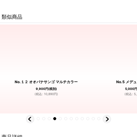
類似商品
No.１２ オオバナサンゴ マルチカラー
No.5 メデ
9,900
円
(税別)
5,000
(
税込
:
10,890
円
)
(
税込
:
5
商品詳細