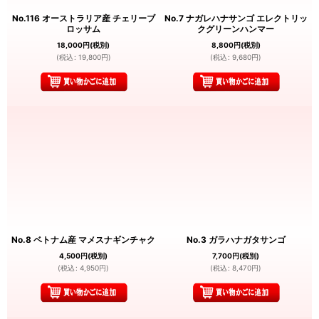
No.116 オーストラリア産 チェリーブ
No.7 ナガレハナサンゴ エレクトリッ
ロッサム
クグリーンハンマー
18,000
円
(税別)
8,800
円
(税別)
(
税込
:
19,800
円
)
(
税込
:
9,680
円
)
No.8 ベトナム産 マメスナギンチャク
No.3 ガラハナガタサンゴ
4,500
円
(税別)
7,700
円
(税別)
(
税込
:
4,950
円
)
(
税込
:
8,470
円
)