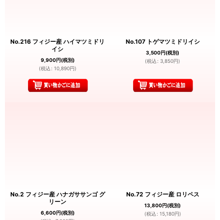
No.216 フィジー産 ハイマツミドリ
No.107 トゲマツミドリイシ
イシ
3,500
円
(税別)
9,900
円
(税別)
(
税込
:
3,850
円
)
(
税込
:
10,890
円
)
No.2 フィジー産 ハナガササンゴ グ
No.72 フィジー産 ロリペス
リーン
13,800
円
(税別)
6,600
円
(税別)
(
税込
:
15,180
円
)