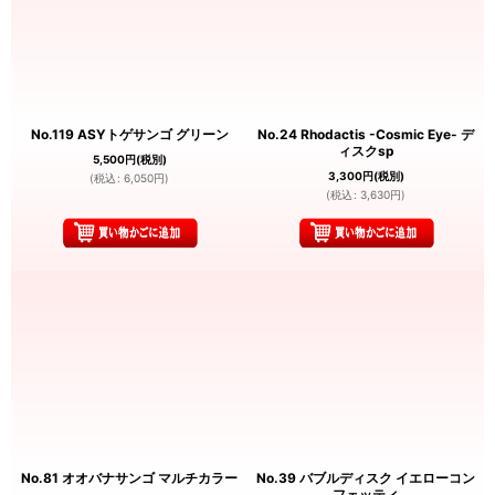
No.119 ASYトゲサンゴ グリーン
No.24 Rhodactis -Cosmic Eye- デ
ィスクsp
5,500
円
(税別)
3,300
円
(税別)
(
税込
:
6,050
円
)
(
税込
:
3,630
円
)
No.81 オオバナサンゴ マルチカラー
No.39 バブルディスク イエローコン
フェッティ