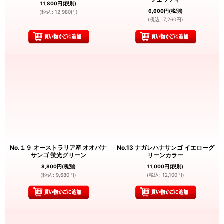
11,800
円
(税別)
6,600
円
(税別)
(
税込
:
12,980
円
)
(
税込
:
7,260
円
)
No.１９ オーストラリア産 オオバナ
No.13 ナガレハナサンゴ イエローグ
サンゴ 蛍光グリーン
リーンカラー
8,800
円
(税別)
11,000
円
(税別)
(
税込
:
9,680
円
)
(
税込
:
12,100
円
)