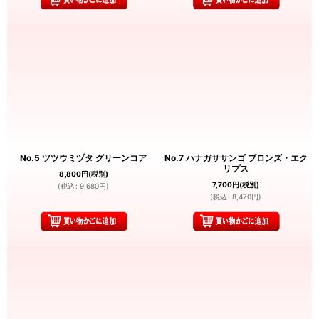
No.5 ツツウミヅタ グリーンコア
No.7 ハナガササンゴ ブロンズ・エク
リプス
8,800
円
(税別)
7,700
円
(税別)
(
税込
:
9,680
円
)
(
税込
:
8,470
円
)