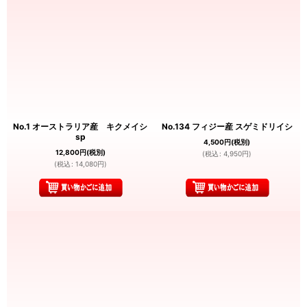
No.1 オーストラリア産 キクメイシ
No.134 フィジー産 スゲミドリイシ
sp
4,500
円
(税別)
12,800
円
(税別)
(
税込
:
4,950
円
)
(
税込
:
14,080
円
)