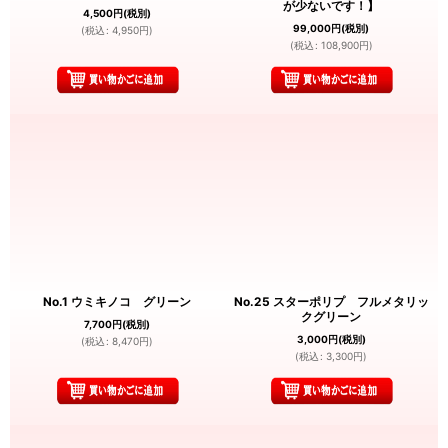
が少ないです！】
4,500
円
(税別)
99,000
円
(税別)
(
税込
:
4,950
円
)
(
税込
:
108,900
円
)
No.1 ウミキノコ グリーン
No.25 スターポリプ フルメタリッ
クグリーン
7,700
円
(税別)
3,000
円
(税別)
(
税込
:
8,470
円
)
(
税込
:
3,300
円
)