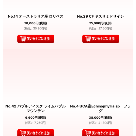
No.14 オーストラリア産 ロリペス
No.29 CF ヤスリミドリイシ
28,000
円
(税別)
25,000
円
(税別)
(
税込
:
30,800
円
)
(
税込
:
27,500
円
)
No.42 バブルディスク ライムバブル
No.4 UCA産Echinophyllia sp フラ
マウンテン
グ
6,600
円
(税別)
38,000
円
(税別)
(
税込
:
7,260
円
)
(
税込
:
41,800
円
)