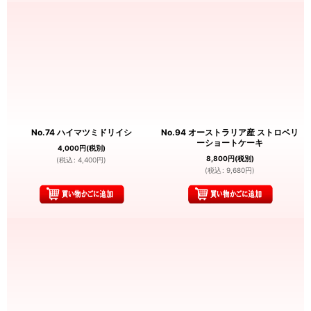
No.74 ハイマツミドリイシ
No.94 オーストラリア産 ストロベリ
ーショートケーキ
4,000
円
(税別)
8,800
円
(税別)
(
税込
:
4,400
円
)
(
税込
:
9,680
円
)