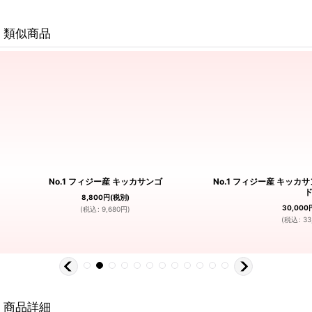
類似商品
No.1 フィジー産 キッカサンゴ
No.1 フィジー産 キッ
8,800
円
(税別)
30,000
(
税込
:
9,680
円
)
(
税込
:
33
商品詳細