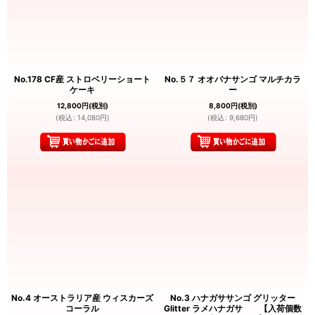
No.178 CF産 ストロベリーショート
No.５７ オオバナサンゴ マルチカラ
ケーキ
ー
12,800
円
(税別)
8,800
円
(税別)
(
税込
:
14,080
円
)
(
税込
:
9,680
円
)
No.4 オーストラリア産 ウィスカーズ
No.3 ハナガササンゴ グリッター
コーラル
Glitter ラメハナガサ 【入荷個数