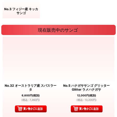
No.3 フィジー産 キッカ
サンゴ
現在販売中のサンゴ
No.32 オーストラリア産 スパスラー
No.5 ハナガササンゴ グリッター
タ
Glitter ラメハナガサ
6,600
円
(税別)
12,000
円
(税別)
(
税込
:
7,260
円
)
(
税込
:
13,200
円
)