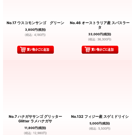
No.17 ウスコモンサンゴ グリーン
No.46 オーストラリア産 スパスラー
タ
3,800
円
(税別)
33,000
円
(税別)
(
税込
:
4,180
円
)
(
税込
:
36,300
円
)
No.7 ハナガササンゴ グリッター
No.132 フィジー産 スゲミドリイシ
Glitter ラメハナガサ
5,000
円
(税別)
11,800
円
(税別)
(
税込
:
5,500
円
)
(
税込
:
12,980
円
)