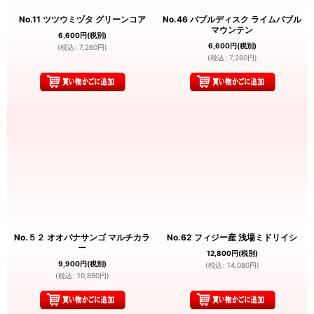
No.11 ツツウミヅタ グリーンコア
No.46 バブルディスク ライムバブル
マウンテン
6,600
円
(税別)
6,600
円
(税別)
(
税込
:
7,260
円
)
(
税込
:
7,260
円
)
No.５２ オオバナサンゴ マルチカラ
No.62 フィジー産 浅場ミドリイシ
ー
12,800
円
(税別)
9,900
円
(税別)
(
税込
:
14,080
円
)
(
税込
:
10,890
円
)