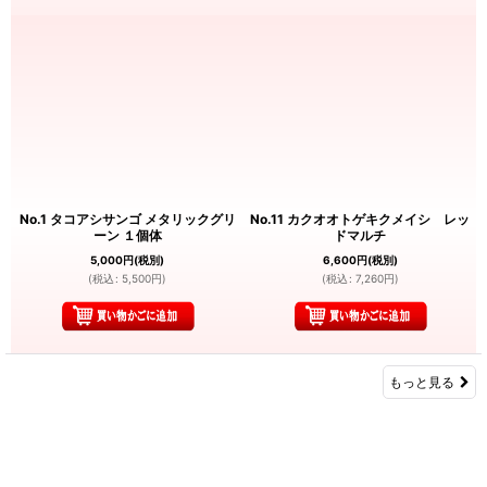
No.1 タコアシサンゴ メタリックグリ
No.11 カクオオトゲキクメイシ レッ
ーン １個体
ドマルチ
5,000
円
(税別)
6,600
円
(税別)
(
税込
:
5,500
円
)
(
税込
:
7,260
円
)
もっと見る