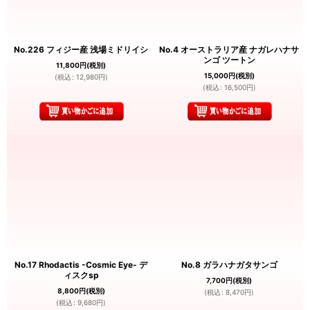
No.226 フィジー産 浅場ミドリイシ
No.4 オーストラリア産 ナガレハナサ
ンゴ ツートン
11,800
円
(税別)
15,000
円
(税別)
(
税込
:
12,980
円
)
(
税込
:
16,500
円
)
No.17 Rhodactis -Cosmic Eye- デ
No.8 ガラハナガタサンゴ
ィスクsp
7,700
円
(税別)
8,800
円
(税別)
(
税込
:
8,470
円
)
(
税込
:
9,680
円
)