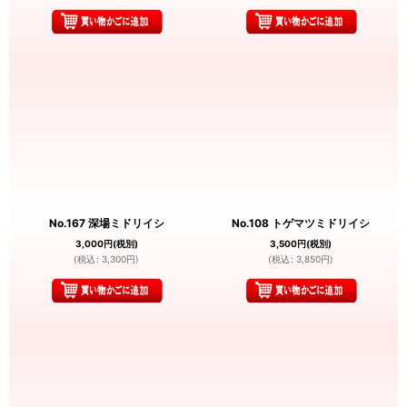
No.167 深場ミドリイシ
No.108 トゲマツミドリイシ
3,000
円
(税別)
3,500
円
(税別)
(
税込
:
3,300
円
)
(
税込
:
3,850
円
)