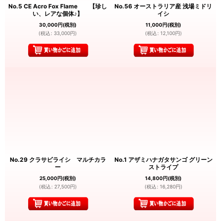
No.5 CE Acro Fox Flame 【珍し
No.56 オーストラリア産 浅場ミドリ
い、レアな個体♪】
イシ
30,000
円
(税別)
11,000
円
(税別)
(
税込
:
33,000
円
)
(
税込
:
12,100
円
)
No.29 クラサビライシ マルチカラ
No.1 アザミハナガタサンゴ グリーン
ー
ストライプ
25,000
円
(税別)
14,800
円
(税別)
(
税込
:
27,500
円
)
(
税込
:
16,280
円
)