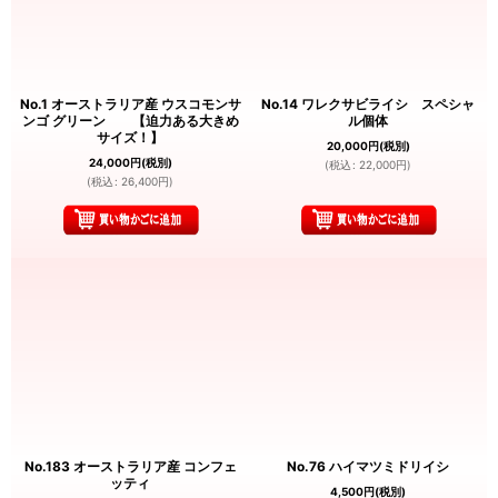
No.1 オーストラリア産 ウスコモンサ
No.14 ワレクサビライシ スペシャ
ンゴ グリーン 【迫力ある大きめ
ル個体
サイズ！】
20,000
円
(税別)
24,000
円
(税別)
(
税込
:
22,000
円
)
(
税込
:
26,400
円
)
No.183 オーストラリア産 コンフェ
No.76 ハイマツミドリイシ
ッティ
4,500
円
(税別)