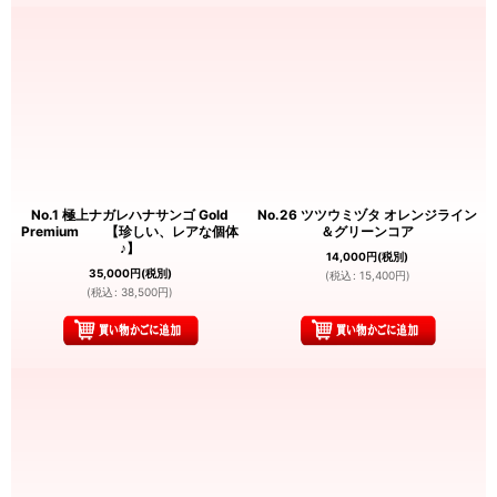
No.1 極上ナガレハナサンゴ Gold
No.26 ツツウミヅタ オレンジライン
Premium 【珍しい、レアな個体
＆グリーンコア
♪】
14,000
円
(税別)
35,000
円
(税別)
(
税込
:
15,400
円
)
(
税込
:
38,500
円
)