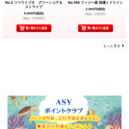
No.2 ツツウミヅタ グリーンコア＆
No.166 フィジー産 浅場ミドリイシ
ストライプ
3,500
円
(税別)
9,900
円
(税別)
(
税込
:
3,850
円
)
(
税込
:
10,890
円
)
もっと見る