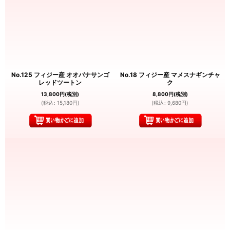
No.125 フィジー産 オオバナサンゴ
No.18 フィジー産 マメスナギンチャ
レッドツートン
ク
13,800
円
(税別)
8,800
円
(税別)
(
税込
:
15,180
円
)
(
税込
:
9,680
円
)