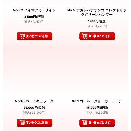
No.72 ハイマツミドリイシ
No.9 ナガレハナサンゴ エレクトリッ
クグリーンハンマー
3,500
円
(税別)
7,700
円
(税別)
(
税込
:
3,850
円
)
(
税込
:
8,470
円
)
No.18 バーミキュラータ
No.1 ゴールドジョーカートーチ
35,000
円
(税別)
45,000
円
(税別)
(
税込
:
38,500
円
)
(
税込
:
49,500
円
)