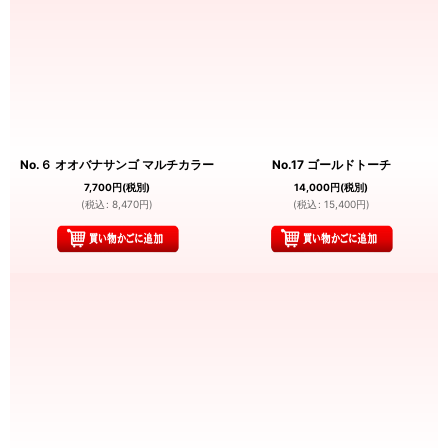
No.６ オオバナサンゴ マルチカラー
No.17 ゴールドトーチ
7,700
円
(税別)
14,000
円
(税別)
(
税込
:
8,470
円
)
(
税込
:
15,400
円
)