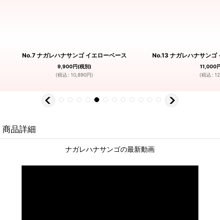
No.7 ナガレハナサンゴ イエローベース
No.13 ナガレハナサン
9,900
円
(税別)
11,000
(
税込
:
10,890
円
)
(
税込
:
12
商品詳細
ナガレハナサンゴの最新動画