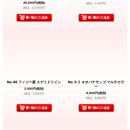
20,000
円
(税別)
(
税込
:
4,950
円
)
(
税込
:
22,000
円
)
No.46 フィジー産 スゲミドリイシ
No.６２ オオバナサンゴ マルチカラ
ー
3,500
円
(税別)
8,800
円
(税別)
(
税込
:
3,850
円
)
(
税込
:
9,680
円
)