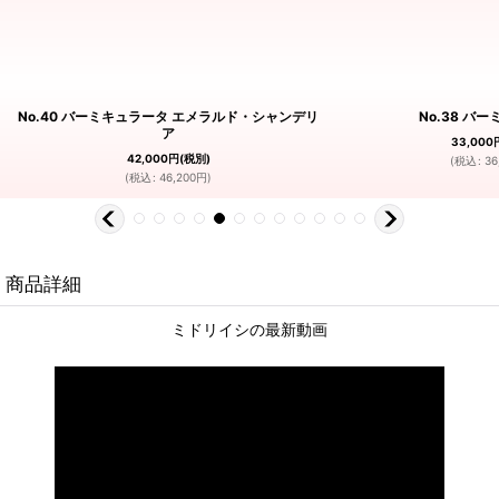
No.40 バーミキュラータ エメラルド・シャンデリ
No.38 バ
ア
33,000
42,000
円
(税別)
(
税込
:
36
(
税込
:
46,200
円
)
商品詳細
ミドリイシの最新動画