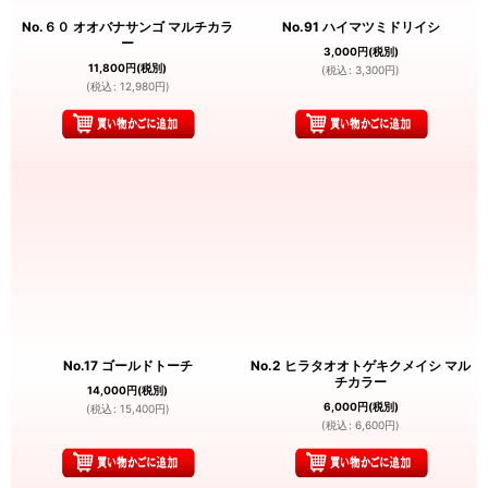
No.６０ オオバナサンゴ マルチカラ
No.91 ハイマツミドリイシ
ー
3,000
円
(税別)
11,800
円
(税別)
(
税込
:
3,300
円
)
(
税込
:
12,980
円
)
No.17 ゴールドトーチ
No.2 ヒラタオオトゲキクメイシ マル
チカラー
14,000
円
(税別)
6,000
円
(税別)
(
税込
:
15,400
円
)
(
税込
:
6,600
円
)