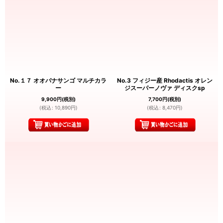
No.１７ オオバナサンゴ マルチカラ
No.3 フィジー産 Rhodactis オレン
ー
ジスーパーノヴァ ディスクsp
9,900
円
(税別)
7,700
円
(税別)
(
税込
:
10,890
円
)
(
税込
:
8,470
円
)