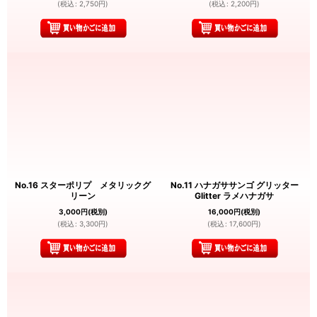
(
税込
:
2,750
円
)
(
税込
:
2,200
円
)
No.16 スターポリプ メタリックグ
No.11 ハナガササンゴ グリッター
リーン
Glitter ラメハナガサ
3,000
円
(税別)
16,000
円
(税別)
(
税込
:
3,300
円
)
(
税込
:
17,600
円
)