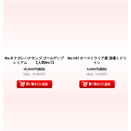
No.9 ナガレハナサンゴ ゴールデンプ
No.141 オーストラリア産 浅場ミドリ
レミアム 【人気No.1】
イシ
18,000
円
(税別)
5,000
円
(税別)
(
税込
:
19,800
円
)
(
税込
:
5,500
円
)