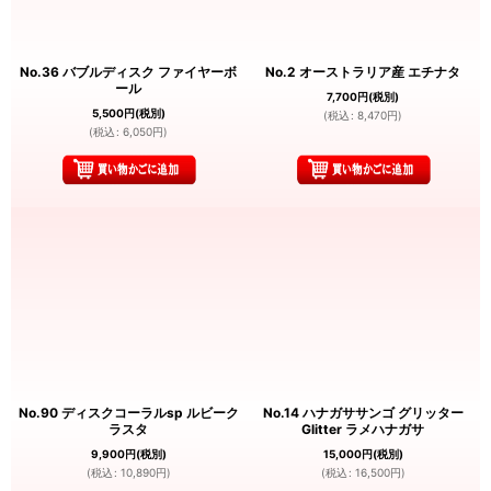
No.36 バブルディスク ファイヤーボ
No.2 オーストラリア産 エチナタ
ール
7,700
円
(税別)
5,500
円
(税別)
(
税込
:
8,470
円
)
(
税込
:
6,050
円
)
No.90 ディスクコーラルsp ルビーク
No.14 ハナガササンゴ グリッター
ラスタ
Glitter ラメハナガサ
9,900
円
(税別)
15,000
円
(税別)
(
税込
:
10,890
円
)
(
税込
:
16,500
円
)