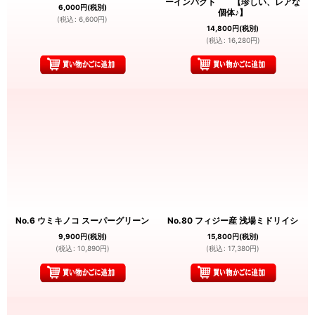
ーインパクト 【珍しい、レアな
6,000
円
(税別)
個体♪】
(
税込
:
6,600
円
)
14,800
円
(税別)
(
税込
:
16,280
円
)
No.6 ウミキノコ スーパーグリーン
No.80 フィジー産 浅場ミドリイシ
9,900
円
(税別)
15,800
円
(税別)
(
税込
:
10,890
円
)
(
税込
:
17,380
円
)