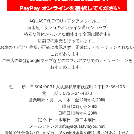
AQUASTYLEYOU（アクアスタイルユー）
海水魚・サンゴのオンライン通販ショップ
格安な個体からレアな個体まで全国に販売中❕❕
店舗での販売も行っています。
お車のナビだと住所が正確に表示さず、正確にナビゲーションされない
ことがあります。
ご来店の際はgoogleマップなどのスマホアプリでのナビゲーションを
おすすめします。
住 所：〒594-0031 大阪府和泉市伏屋町２丁目3-35-103
電 話：0725-24-4870
営業時間：月・火・木・金12時から20時
土曜日10時から20時
日曜日10時から20時
定 休 日 ：水曜日・第二木曜日
メールアドレス:info@aquastyleyou.net
店舗では金魚並びにメダカ、その他淡水魚の取り扱いはありません