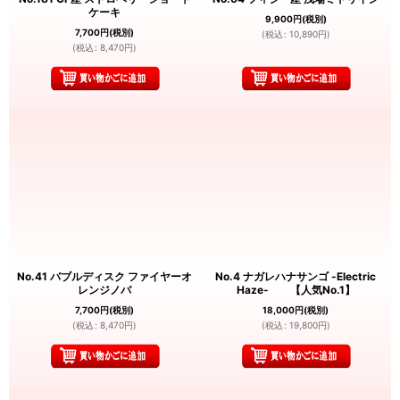
ケーキ
9,900
円
(税別)
7,700
円
(税別)
(
税込
:
10,890
円
)
(
税込
:
8,470
円
)
No.41 バブルディスク ファイヤーオ
No.4 ナガレハナサンゴ -Electric
レンジノバ
Haze- 【人気No.1】
7,700
円
(税別)
18,000
円
(税別)
(
税込
:
8,470
円
)
(
税込
:
19,800
円
)