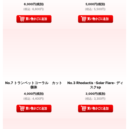
6,000
円
(税別)
5,000
円
(税別)
(
税込
:
6,600
円
)
(
税込
:
5,500
円
)
No.7 トランペットコーラル カット
No.3 Rhodactis -Solar Flare- ディ
個体
スクsp
4,000
円
(税別)
3,000
円
(税別)
(
税込
:
4,400
円
)
(
税込
:
3,300
円
)