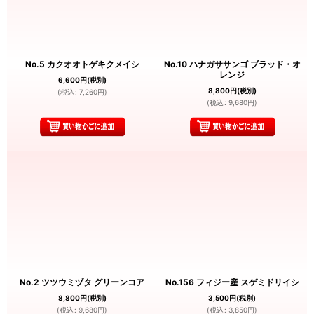
No.5 カクオオトゲキクメイシ
No.10 ハナガササンゴ ブラッド・オ
レンジ
6,600
円
(税別)
8,800
円
(税別)
(
税込
:
7,260
円
)
(
税込
:
9,680
円
)
No.2 ツツウミヅタ グリーンコア
No.156 フィジー産 スゲミドリイシ
8,800
円
(税別)
3,500
円
(税別)
(
税込
:
9,680
円
)
(
税込
:
3,850
円
)