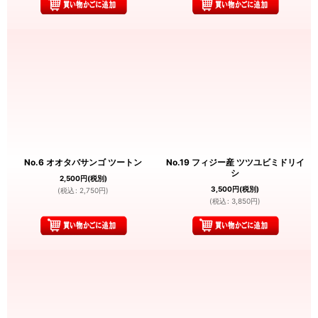
No.6 オオタバサンゴ ツートン
No.19 フィジー産 ツツユビミドリイ
シ
2,500
円
(税別)
3,500
円
(税別)
(
税込
:
2,750
円
)
(
税込
:
3,850
円
)