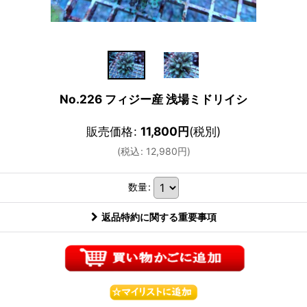
No.226 フィジー産 浅場ミドリイシ
販売価格
:
11,800
円
(税別)
(
税込
:
12,980
円
)
数量
:
返品特約に関する重要事項