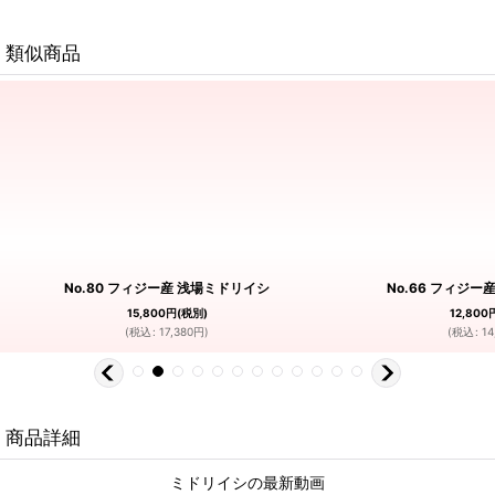
類似商品
No.80 フィジー産 浅場ミドリイシ
No.66 フィジー
15,800
円
(税別)
12,800
(
税込
:
17,380
円
)
(
税込
:
14
商品詳細
ミドリイシの最新動画