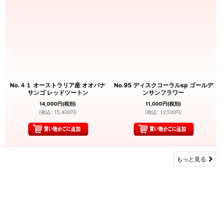
No.４１ オーストラリア産 オオバナ
No.95 ディスクコーラルsp ゴールデ
サンゴ レッドツートン
ンサンフラワー
14,000
円
(税別)
11,000
円
(税別)
(
税込
:
15,400
円
)
(
税込
:
12,100
円
)
もっと見る