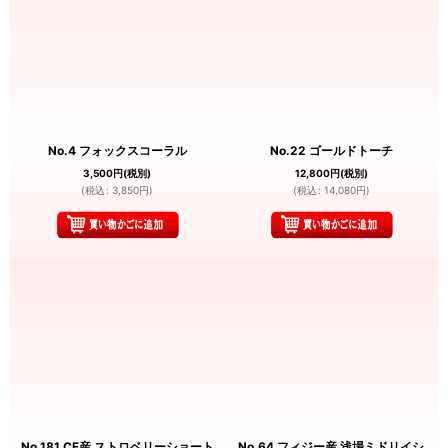
No.4 フォックスコーラル
No.22 ゴールドトーチ
3,500
円
(税別)
12,800
円
(税別)
(
税込
:
3,850
円
)
(
税込
:
14,080
円
)
No.181 CF産 ストロベリーショート
No.64 フィジー産 浅場ミドリイシ