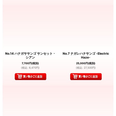
No.14 ハナガササンゴ サンセット・
No.7 ナガレハナサンゴ -Electric
シアン
Haze-
7,700
円
(税別)
25,000
円
(税別)
(
税込
:
8,470
円
)
(
税込
:
27,500
円
)