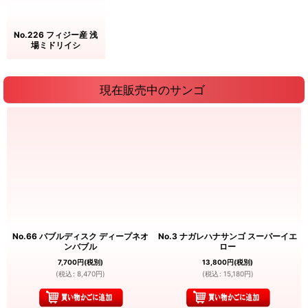
No.226 フィジー産 浅
場ミドリイシ
現在販売中のサンゴ
No.66 バブルディスク ディープネオ
No.3 ナガレハナサンゴ スーパーイエ
ンバブル
ロー
7,700
円
(税別)
13,800
円
(税別)
(
税込
:
8,470
円
)
(
税込
:
15,180
円
)