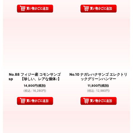
No.88 フィジー産 コモンサンゴ
No.10 ナガレハナサンゴ エレクトリ
sp 【珍しい、レアな個体♪】
ックグリーンハンマー
14,800
円
(税別)
11,800
円
(税別)
(
税込
:
16,280
円
)
(
税込
:
12,980
円
)