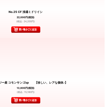
No.25 CF 浅場ミドリイシ
22,000
円
(税別)
(
税込
:
24,200
円
)
フィジー産 コモンサンゴsp 【珍しい、レアな個体♪】
13,800
円
(税別)
(
税込
:
15,180
円
)