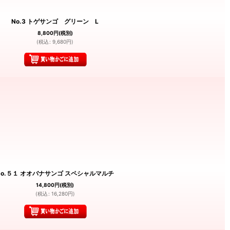
No.3 トゲサンゴ グリーン L
8,800
円
(税別)
(
税込
:
9,680
円
)
No.５１ オオバナサンゴ スペシャルマルチ
14,800
円
(税別)
(
税込
:
16,280
円
)