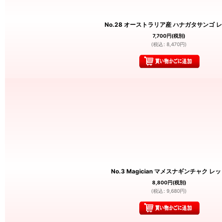
No.28 オーストラリア産 ハナガタサンゴ 
7,700
円
(税別)
(
税込
:
8,470
円
)
No.3 Magician マメスナギンチャク レ
8,800
円
(税別)
(
税込
:
9,680
円
)