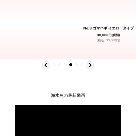
No.3 ゴマハギ イエロータイプ
30,000
円
(税別)
(
税込
:
33,000
円
)
海水魚の最新動画