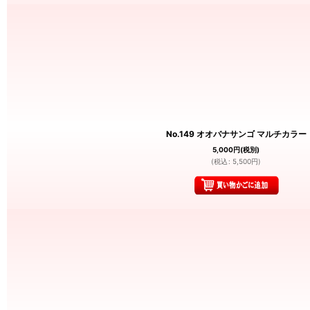
No.149 オオバナサンゴ マルチカラー
5,000
円
(税別)
(
税込
:
5,500
円
)