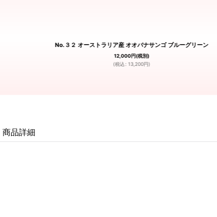
No.３２ オーストラリア産 オオバナサンゴ ブルーグリーン
12,000
円
(税別)
(
税込
:
13,200
円
)
商品詳細