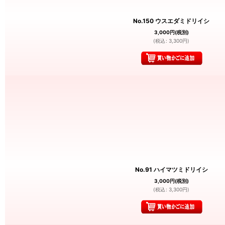
No.150 ウスエダミドリイシ
3,000
円
(税別)
(
税込
:
3,300
円
)
No.91 ハイマツミドリイシ
3,000
円
(税別)
(
税込
:
3,300
円
)