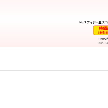
No.3 フィジー産 
11,000
(
税込
:
12