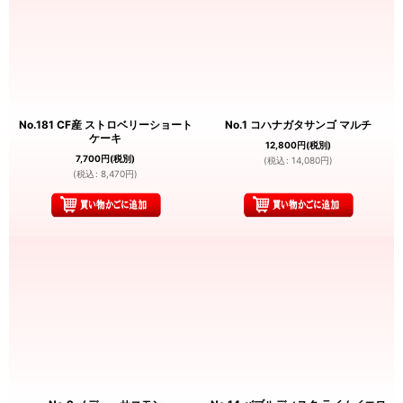
No.181 CF産 ストロベリーショート
No.1 コハナガタサンゴ マルチ
ケーキ
12,800
円
(税別)
7,700
円
(税別)
(
税込
:
14,080
円
)
(
税込
:
8,470
円
)