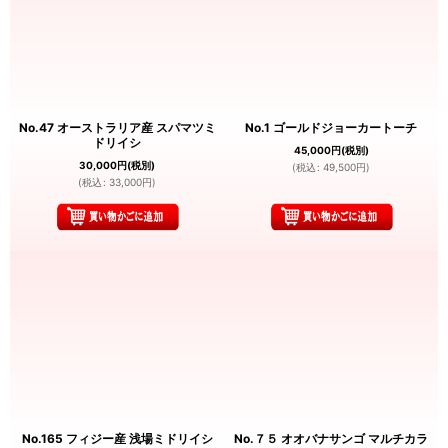
No.47 オーストラリア産 スパマツミ
No.1 ゴールドジョーカートーチ
ドリイシ
45,000
円
(税別)
30,000
円
(税別)
(
税込
:
49,500
円
)
(
税込
:
33,000
円
)
No.165 フィジー産 浅場ミドリイシ
No.７５ オオバナサンゴ マルチカラ