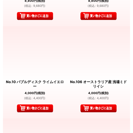
8,800
円
(税別)
8,800
円
(税別)
(
税込
:
9,680
円
)
(
税込
:
9,680
円
)
No.10 バブルディスク ライムイエロ
No.106 オーストラリア産 浅場ミド
ー
リイシ
4,000
円
(税別)
4,000
円
(税別)
(
税込
:
4,400
円
)
(
税込
:
4,400
円
)