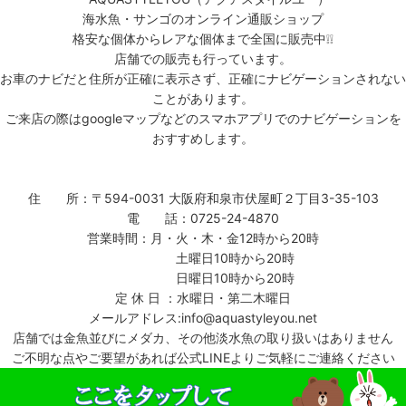
海水魚・サンゴのオンライン通販ショップ
格安な個体からレアな個体まで全国に販売中❕❕
店舗での販売も行っています。
お車のナビだと住所が正確に表示さず、正確にナビゲーションされない
ことがあります。
ご来店の際はgoogleマップなどのスマホアプリでのナビゲーションを
おすすめします。
住 所：〒594-0031 大阪府和泉市伏屋町２丁目3-35-103
電 話：0725-24-4870
営業時間：月・火・木・金12時から20時
土曜日10時から20時
日曜日10時から20時
定 休 日 ：水曜日・第二木曜日
メールアドレス:info@aquastyleyou.net
店舗では金魚並びにメダカ、その他淡水魚の取り扱いはありません
ご不明な点やご要望があれば公式LINEよりご気軽にご連絡ください