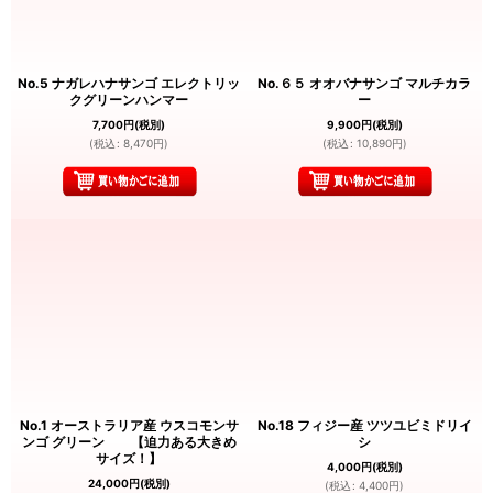
No.5 ナガレハナサンゴ エレクトリッ
No.６５ オオバナサンゴ マルチカラ
クグリーンハンマー
ー
7,700
円
(税別)
9,900
円
(税別)
(
税込
:
8,470
円
)
(
税込
:
10,890
円
)
No.1 オーストラリア産 ウスコモンサ
No.18 フィジー産 ツツユビミドリイ
ンゴ グリーン 【迫力ある大きめ
シ
サイズ！】
4,000
円
(税別)
24,000
円
(税別)
(
税込
:
4,400
円
)