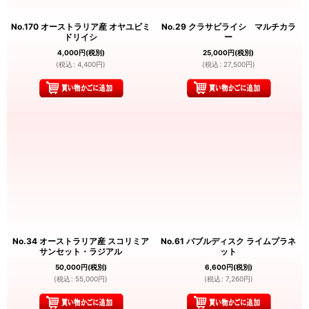
No.170 オーストラリア産 オヤユビミ
No.29 クラサビライシ マルチカラ
ドリイシ
ー
4,000
円
(税別)
25,000
円
(税別)
(
税込
:
4,400
円
)
(
税込
:
27,500
円
)
No.34 オーストラリア産 スコリミア
No.61 バブルディスク ライムプラネ
サンセット・ラジアル
ット
50,000
円
(税別)
6,600
円
(税別)
(
税込
:
55,000
円
)
(
税込
:
7,260
円
)