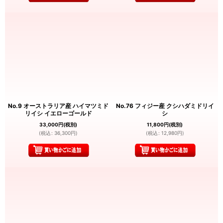
No.9 オーストラリア産 ハイマツミド
No.76 フィジー産 クシハダミドリイ
リイシ イエローゴールド
シ
33,000
円
(税別)
11,800
円
(税別)
(
税込
:
36,300
円
)
(
税込
:
12,980
円
)