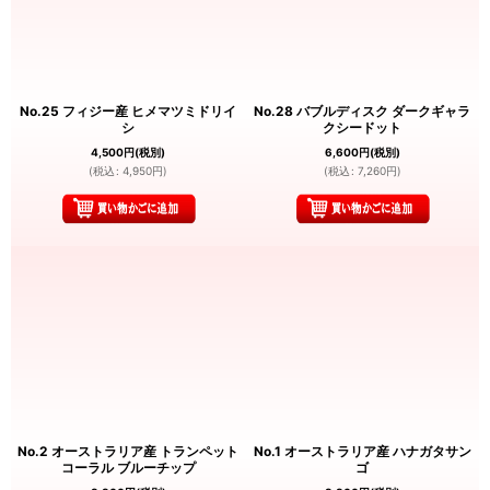
No.25 フィジー産 ヒメマツミドリイ
No.28 バブルディスク ダークギャラ
シ
クシードット
4,500
円
(税別)
6,600
円
(税別)
(
税込
:
4,950
円
)
(
税込
:
7,260
円
)
No.2 オーストラリア産 トランペット
No.1 オーストラリア産 ハナガタサン
コーラル ブルーチップ
ゴ