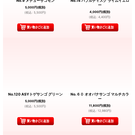
No.9 メデューサコモン
No.14 バブルディスク ライムイエロ
ー
5,000
円
(税別)
4,000
円
(税別)
(
税込
:
5,500
円
)
(
税込
:
4,400
円
)
No.120 ASYトゲサンゴ グリーン
No.６０ オオバナサンゴ マルチカラ
ー
5,000
円
(税別)
11,800
円
(税別)
(
税込
:
5,500
円
)
(
税込
:
12,980
円
)