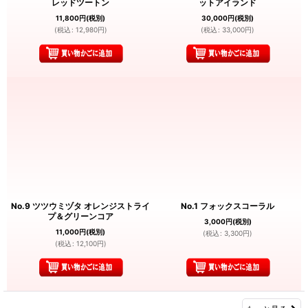
レッドツートン
ットアイランド
11,800
円
(税別)
30,000
円
(税別)
(
税込
:
12,980
円
)
(
税込
:
33,000
円
)
No.9 ツツウミヅタ オレンジストライ
No.1 フォックスコーラル
プ＆グリーンコア
3,000
円
(税別)
11,000
円
(税別)
(
税込
:
3,300
円
)
(
税込
:
12,100
円
)