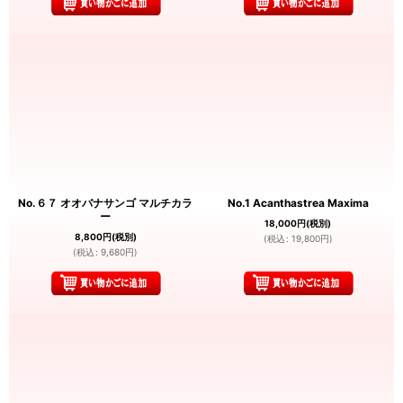
No.６７ オオバナサンゴ マルチカラ
No.1 Acanthastrea Maxima
ー
18,000
円
(税別)
8,800
円
(税別)
(
税込
:
19,800
円
)
(
税込
:
9,680
円
)