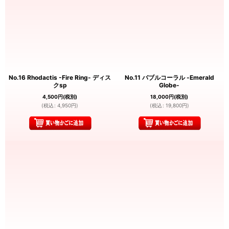
No.16 Rhodactis -Fire Ring- ディス
No.11 バブルコーラル -Emerald
クsp
Globe-
4,500
円
(税別)
18,000
円
(税別)
(
税込
:
4,950
円
)
(
税込
:
19,800
円
)