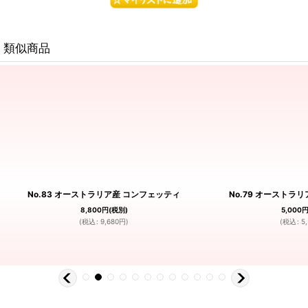
類似商品
No.83 オーストラリア産 コンフェッティ
No.79 オーストラ
8,800
円
(税別)
5,000
(
税込
:
9,680
円
)
(
税込
:
5