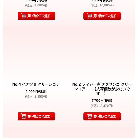
(
税込
:
9,680
円
)
(
税込
:
10,890
円
)
No.4 ハナヅタ グリーンコア
No.2 フィジー産 クダサンゴ グリー
ンコア 【入荷個数が少ないで
3,500
円
(税別)
す！】
(
税込
:
3,850
円
)
7,700
円
(税別)
(
税込
:
8,470
円
)