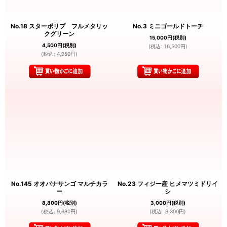
No.18 スターポリプ フルメタリッ
No.3 ミニゴールドトーチ
クグリーン
15,000
円
(税別)
4,500
円
(税別)
(
税込
:
16,500
円
)
(
税込
:
4,950
円
)
No.145 オオバナサンゴ マルチカラ
No.23 フィジー産 ヒメマツミドリイ
ー
シ
8,800
円
(税別)
3,000
円
(税別)
(
税込
:
9,680
円
)
(
税込
:
3,300
円
)