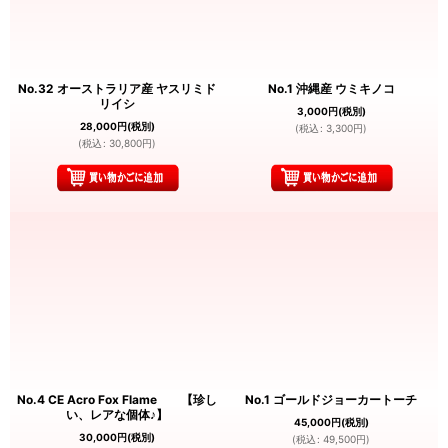
No.32 オーストラリア産 ヤスリミド
No.1 沖縄産 ウミキノコ
リイシ
3,000
円
(税別)
28,000
円
(税別)
(
税込
:
3,300
円
)
(
税込
:
30,800
円
)
No.4 CE Acro Fox Flame 【珍し
No.1 ゴールドジョーカートーチ
い、レアな個体♪】
45,000
円
(税別)
30,000
円
(税別)
(
税込
:
49,500
円
)