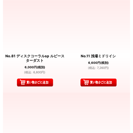
No.81 ディスクコーラルsp ルビース
No.11 浅場ミドリイシ
ターダスト
6,600
円
(税別)
6,000
円
(税別)
(
税込
:
7,260
円
)
(
税込
:
6,600
円
)