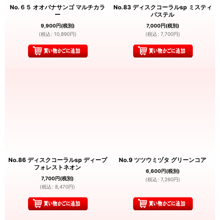
No.６５ オオバナサンゴ マルチカラ
No.83 ディスクコーラルsp ミスティ
ー
パステル
9,900
円
(税別)
7,000
円
(税別)
(
税込
:
10,890
円
)
(
税込
:
7,700
円
)
No.86 ディスクコーラルsp ディープ
No.9 ツツウミヅタ グリーンコア
フォレストネオン
6,600
円
(税別)
7,700
円
(税別)
(
税込
:
7,260
円
)
(
税込
:
8,470
円
)