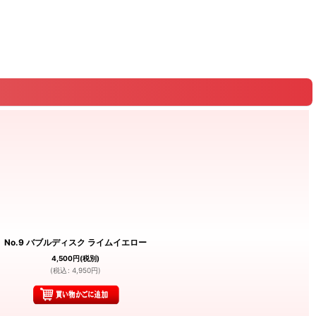
No.9 バブルディスク ライムイエロー
4,500
円
(税別)
(
税込
:
4,950
円
)