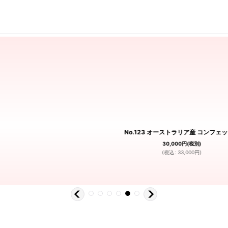
No.123 オーストラリア産 コンフェ
30,000
円
(税別)
(
税込
:
33,000
円
)