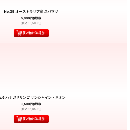
No.35 オーストラリア産 スパマツ
5,000
円
(税別)
(
税込
:
5,500
円
)
o.6 ハナガササンゴ サンシャイン・ネオン
5,500
円
(税別)
(
税込
:
6,050
円
)