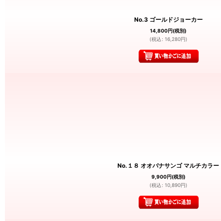
No.3 ゴールドジョーカー
14,800
円
(税別)
(
税込
:
16,280
円
)
No.１８ オオバナサンゴ マルチカラー
9,900
円
(税別)
(
税込
:
10,890
円
)