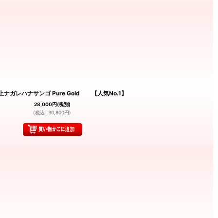
極上ナガレハナサンゴ Pure Gold 【人気No.1】
28,000
円
(税別)
(
税込
:
30,800
円
)