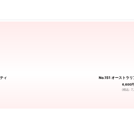
ッティ
No.151 オーストラ
6,600
(
税込
:
7