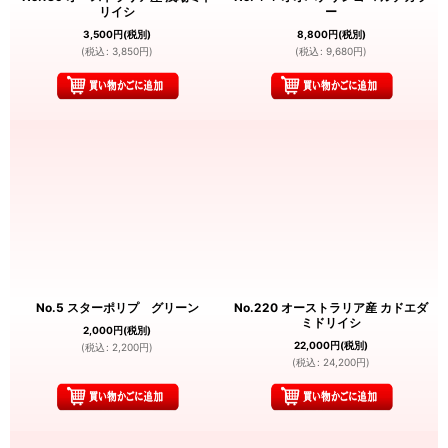
リイシ
ー
3,500
円
(税別)
8,800
円
(税別)
(
税込
:
3,850
円
)
(
税込
:
9,680
円
)
No.5 スターポリプ グリーン
No.220 オーストラリア産 カドエダ
ミドリイシ
2,000
円
(税別)
22,000
円
(税別)
(
税込
:
2,200
円
)
(
税込
:
24,200
円
)