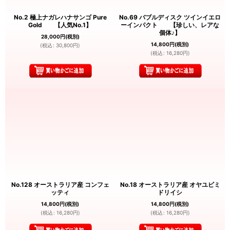
No.2 極上ナガレハナサンゴ Pure
No.69 バブルディスク ツインイエロ
Gold 【人気No.1】
ーインパクト 【珍しい、レアな
個体♪】
28,000
円
(税別)
14,800
円
(税別)
(
税込
:
30,800
円
)
(
税込
:
16,280
円
)
No.128 オーストラリア産 コンフェ
No.18 オーストラリア産 オヤユビミ
ッティ
ドリイシ
14,800
円
(税別)
14,800
円
(税別)
(
税込
:
16,280
円
)
(
税込
:
16,280
円
)