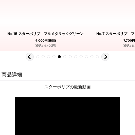
No.15 スターポリプ フルメタリックグリーン
No.7 スターポリプ
4,000
円
(税別)
7,700
円
(
税込
:
4,400
円
)
(
税込
:
8
商品詳細
スターポリプの最新動画