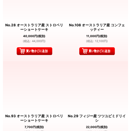
No.28 オーストラリア産 ストロベリ
No.108 オーストラリア産 コンフェ
ーショートケーキ
ッティー
40,000
円
(税別)
11,000
円
(税別)
(
税込
:
44,000
円
)
(
税込
:
12,100
円
)
No.93 オーストラリア産 ストロベリ
No.29 フィジー産 ツツユビミドリイ
ーショートケーキ
シ
7,700
円
(税別)
22,000
円
(税別)