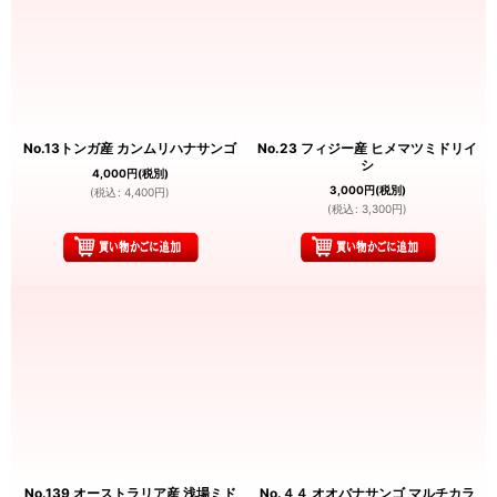
No.13トンガ産 カンムリハナサンゴ
No.23 フィジー産 ヒメマツミドリイ
シ
4,000
円
(税別)
3,000
円
(税別)
(
税込
:
4,400
円
)
(
税込
:
3,300
円
)
No.139 オーストラリア産 浅場ミド
No.４４ オオバナサンゴ マルチカラ