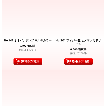
No.141 オオバナサンゴ マルチカラー
No.201 フィジー産 ヒメマツミドリ
イシ
7,700
円
(税別)
6,600
円
(税別)
(
税込
:
8,470
円
)
(
税込
:
7,260
円
)