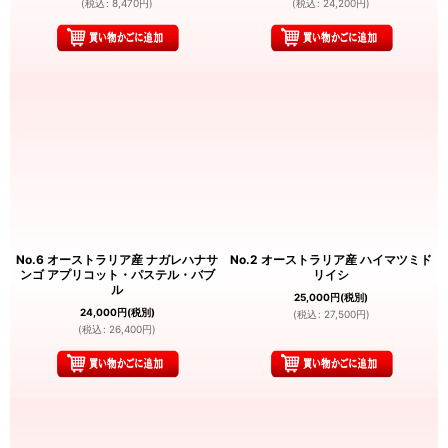
(
税込
:
8,470
円
)
(
税込
:
24,200
円
)
No.6 オーストラリア産 ナガレハナサ
No.2 オーストラリア産 ハイマツミド
ンゴ アプリコット・パステル・バブ
リイシ
ル
25,000
円
(税別)
24,000
円
(税別)
(
税込
:
27,500
円
)
(
税込
:
26,400
円
)