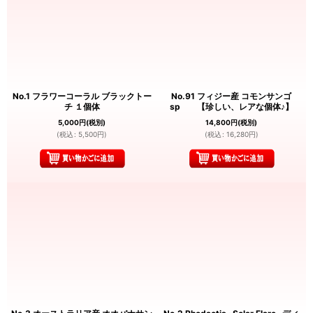
No.1 フラワーコーラル ブラックトー
No.91 フィジー産 コモンサンゴ
チ １個体
sp 【珍しい、レアな個体♪】
5,000
円
(税別)
14,800
円
(税別)
(
税込
:
5,500
円
)
(
税込
:
16,280
円
)