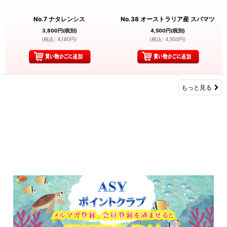
No.7 ナタレンシス
No.38 オーストラリア産 スパマツ
3,800
円
(税別)
4,500
円
(税別)
(
税込
:
4,180
円
)
(
税込
:
4,950
円
)
もっと見る