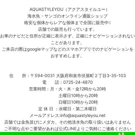
AQUASTYLEYOU（アクアスタイルユー）
海水魚・サンゴのオンライン通販ショップ
格安な個体からレアな個体まで全国に販売中❕❕
店舗での販売も行っています。
お車のナビだと住所が正確に表示さず、正確にナビゲーションされない
ことがあります。
ご来店の際はgoogleマップなどのスマホアプリでのナビゲーションを
おすすめします。
住 所：〒594-0031 大阪府和泉市伏屋町２丁目3-35-103
電 話：0725-24-4870
営業時間：月・火・木・金12時から20時
土曜日10時から20時
日曜日10時から20時
定 休 日 ：水曜日・第二木曜日
メールアドレス:info@aquastyleyou.net
店舗では金魚並びにメダカ、その他淡水魚の取り扱いはありません
ご不明な点やご要望があれば公式LINEよりご気軽にご連絡ください