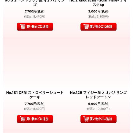
No.3 オーストラリア産 オオバナサン
No.2 Rhodactis -Solar Flare- ディ
ゴ
スクsp
7,700
円
(税別)
3,000
円
(税別)
(
税込
:
8,470
円
)
(
税込
:
3,300
円
)
No.181 CF産 ストロベリーショート
No.129 フィジー産 オオバナサンゴ
ケーキ
レッドツートン
7,700
円
(税別)
9,900
円
(税別)
(
税込
:
8,470
円
)
(
税込
:
10,890
円
)