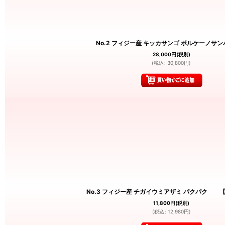
No.2 フィジー産 キッカサンゴ ボルケーノサ
28,000
円
(税別)
(
税込
:
30,800
円
)
No.3 フィジー産 チガイウミアザミ パクパク 【
11,800
円
(税別)
(
税込
:
12,980
円
)