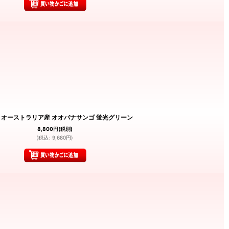
９ オーストラリア産 オオバナサンゴ 蛍光グリーン
8,800
円
(税別)
(
税込
:
9,680
円
)