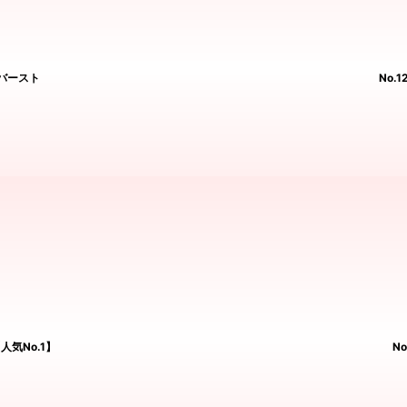
ンバースト
No.
人気No.1】
N