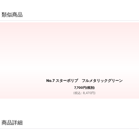
類似商品
No.7 スターポリプ フルメタリックグリーン
7,700
円
(税別)
(
税込
:
8,470
円
)
商品詳細