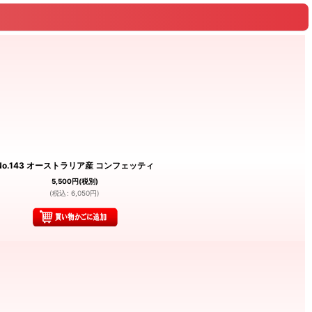
No.143 オーストラリア産 コンフェッティ
5,500
円
(税別)
(
税込
:
6,050
円
)