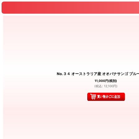
No.３４ オーストラリア産 オオバナサンゴ ブル
11,000
円
(税別)
(
税込
:
12,100
円
)