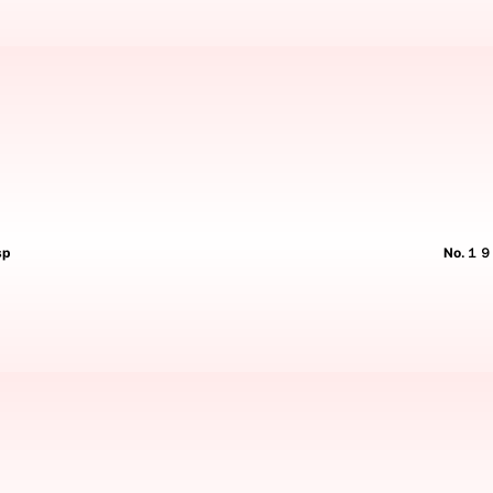
sp
No.１