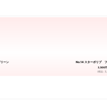
グリーン
No.14 スターポリプ
3,500
(
税込
:
3