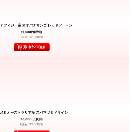
127 フィジー産 オオバナサンゴ レッドツートン
11,800
円
(税別)
(
税込
:
12,980
円
)
o.48 オーストラリア産 スパマツミドリイシ
30,000
円
(税別)
(
税込
:
33,000
円
)