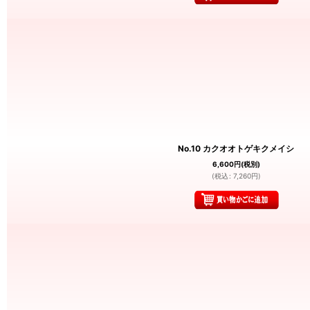
No.10 カクオオトゲキクメイシ
6,600
円
(税別)
(
税込
:
7,260
円
)