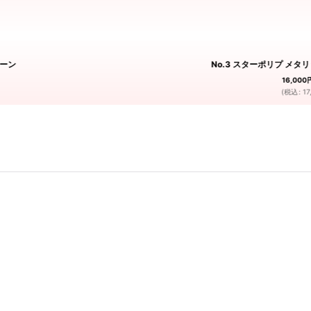
リーン
No.3 スターポリプ メ
16,000
(
税込
:
17