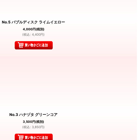
No.5 バブルディスク ライムイエロー
4,000
円
(税別)
(
税込
:
4,400
円
)
No.3 ハナヅタ グリーンコア
3,500
円
(税別)
(
税込
:
3,850
円
)