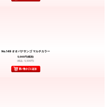
No.149 オオバナサンゴ マルチカラー
5,000
円
(税別)
(
税込
:
5,500
円
)