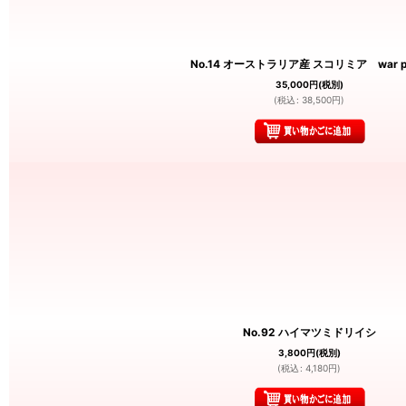
No.14 オーストラリア産 スコリミア war pa
35,000
円
(税別)
(
税込
:
38,500
円
)
No.92 ハイマツミドリイシ
3,800
円
(税別)
(
税込
:
4,180
円
)