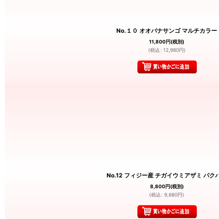
No.１０ オオバナサンゴ マルチカラー
11,800
円
(税別)
(
税込
:
12,980
円
)
No.12 フィジー産 チガイウミアザミ パク
8,800
円
(税別)
(
税込
:
9,680
円
)