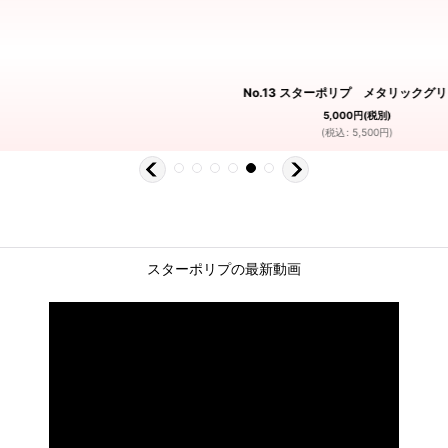
No.13 スターポリプ メタリックグ
5,000
円
(税別)
(
税込
:
5,500
円
)
スターポリプの最新動画