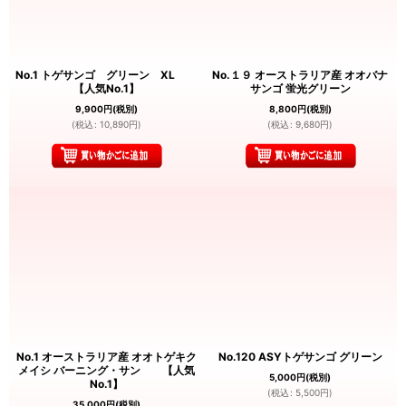
No.1 トゲサンゴ グリーン XL
No.１９ オーストラリア産 オオバナ
【人気No.1】
サンゴ 蛍光グリーン
9,900
円
(税別)
8,800
円
(税別)
(
税込
:
10,890
円
)
(
税込
:
9,680
円
)
No.1 オーストラリア産 オオトゲキク
No.120 ASYトゲサンゴ グリーン
メイシ バーニング・サン 【人気
5,000
円
(税別)
No.1】
(
税込
:
5,500
円
)
35,000
円
(税別)