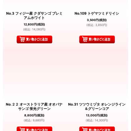
No.3 フィジー産 クダサンゴ プレミ
No.109 トゲマツミドリイシ
アムホワイト
3,500
円
(税別)
12,800
円
(税別)
(
税込
:
3,850
円
)
(
税込
:
14,080
円
)
No.２２ オーストラリア産 オオバナ
No.31 ツツウミヅタ オレンジライン
サンゴ 蛍光グリーン
＆グリーンコア
8,800
円
(税別)
13,000
円
(税別)
(
税込
:
9,680
円
)
(
税込
:
14,300
円
)