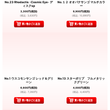
No.23 Rhodactis -Cosmic Eye- デ
No.１２ オオバナサンゴ マルチカラ
ィスクsp
ー
3,300
円
(税別)
9,900
円
(税別)
(
税込
:
3,630
円
)
(
税込
:
10,890
円
)
No.1 ウスコモンサンゴ レッド＆グリ
No.13 スターポリプ フルメタリッ
ーン
クグリーン
6,600
円
(税別)
4,000
円
(税別)
(
税込
:
7,260
円
)
(
税込
:
4,400
円
)