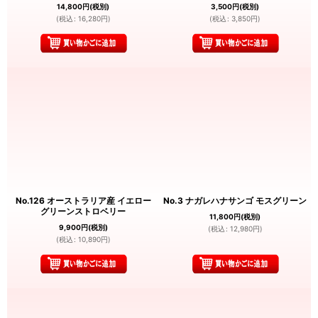
14,800
円
(税別)
3,500
円
(税別)
(
税込
:
16,280
円
)
(
税込
:
3,850
円
)
No.126 オーストラリア産 イエロー
No.3 ナガレハナサンゴ モスグリーン
グリーンストロベリー
11,800
円
(税別)
9,900
円
(税別)
(
税込
:
12,980
円
)
(
税込
:
10,890
円
)