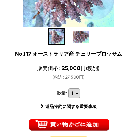
No.117 オーストラリア産 チェリーブロッサム
販売価格
:
25,000
円
(税別)
(
税込
:
27,500
円
)
数量
:
返品特約に関する重要事項