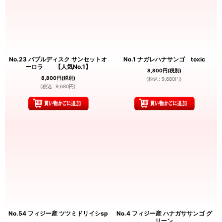
No.23 バブルディスク サンセットオ
No.1 ナガレハナサンゴ toxic
ーロラ 【人気No.1】
8,800
円
(税別)
8,800
円
(税別)
(
税込
:
9,680
円
)
(
税込
:
9,680
円
)
No.54 フィジー産 ツツミドリイシsp
No.4 フィジー産 ハナガササンゴ グ
リーン