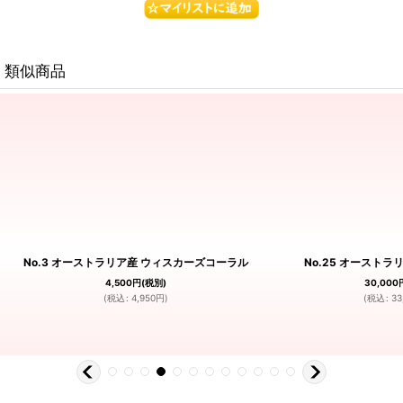
類似商品
No.3 オーストラリア産 ウィスカーズコーラル
No.25 オーストラ
4,500
円
(税別)
30,000
(
税込
:
4,950
円
)
(
税込
:
33