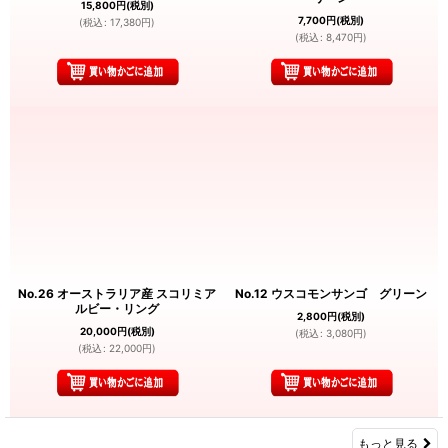
15,800
円
(税別)
7,700
円
(税別)
(
税込
:
17,380
円
)
(
税込
:
8,470
円
)
No.26 オーストラリア産 スコリミア
No.12 ウスコモンサンゴ グリーン
ルビー・リング
2,800
円
(税別)
20,000
円
(税別)
(
税込
:
3,080
円
)
(
税込
:
22,000
円
)
もっと見る