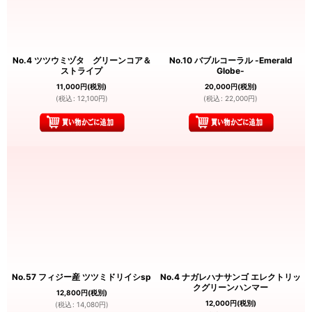
No.4 ツツウミヅタ グリーンコア＆
No.10 バブルコーラル -Emerald
ストライプ
Globe-
11,000
円
(税別)
20,000
円
(税別)
(
税込
:
12,100
円
)
(
税込
:
22,000
円
)
No.57 フィジー産 ツツミドリイシsp
No.4 ナガレハナサンゴ エレクトリッ
クグリーンハンマー
12,800
円
(税別)
12,000
円
(税別)
(
税込
:
14,080
円
)