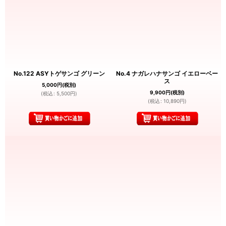
No.122 ASYトゲサンゴ グリーン
No.4 ナガレハナサンゴ イエローベー
ス
5,000
円
(税別)
9,900
円
(税別)
(
税込
:
5,500
円
)
(
税込
:
10,890
円
)