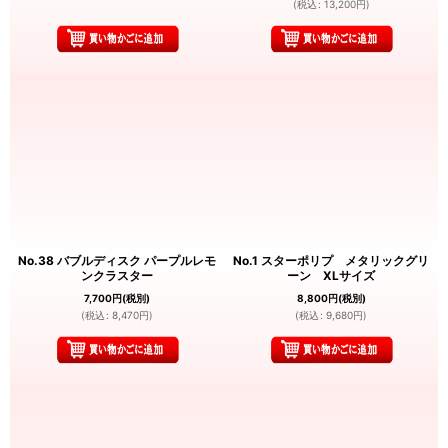
(
税込
:
13,200
円
)
No.38 バブルディスク パープルレモ
No.1 スターポリプ メタリックグリ
ンクラスター
ーン XLサイズ
7,700
円
(税別)
8,800
円
(税別)
(
税込
:
8,470
円
)
(
税込
:
9,680
円
)