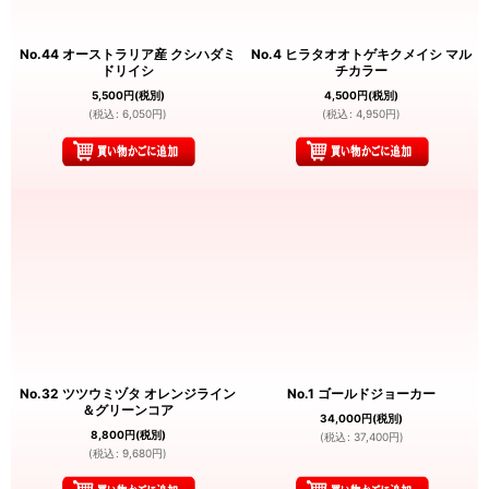
No.44 オーストラリア産 クシハダミ
No.4 ヒラタオオトゲキクメイシ マル
ドリイシ
チカラー
5,500
円
(税別)
4,500
円
(税別)
(
税込
:
6,050
円
)
(
税込
:
4,950
円
)
No.32 ツツウミヅタ オレンジライン
No.1 ゴールドジョーカー
＆グリーンコア
34,000
円
(税別)
8,800
円
(税別)
(
税込
:
37,400
円
)
(
税込
:
9,680
円
)