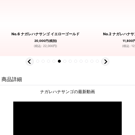
No.6 ナガレハナサンゴ イエローゴールド
No.2 ナガレハナ
20,000
円
(税別)
11,800
(
税込
:
22,000
円
)
(
税込
:
12
商品詳細
ナガレハナサンゴの最新動画