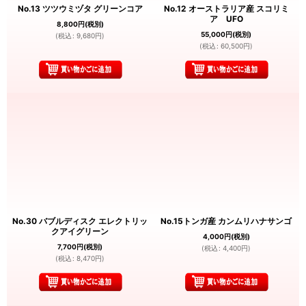
No.13 ツツウミヅタ グリーンコア
No.12 オーストラリア産 スコリミ
ア UFO
8,800
円
(税別)
55,000
円
(税別)
(
税込
:
9,680
円
)
(
税込
:
60,500
円
)
No.30 バブルディスク エレクトリッ
No.15トンガ産 カンムリハナサンゴ
クアイグリーン
4,000
円
(税別)
7,700
円
(税別)
(
税込
:
4,400
円
)
(
税込
:
8,470
円
)