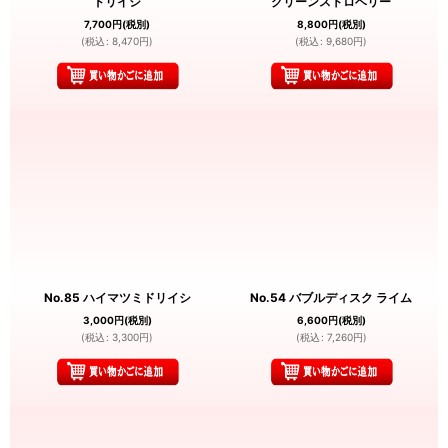
ドリイシ
グリーンストロベリー
7,700
円
(税別)
8,800
円
(税別)
(
税込
:
8,470
円
)
(
税込
:
9,680
円
)
No.85 ハイマツミドリイシ
No.54 バブルディスク ライム
3,000
円
(税別)
6,600
円
(税別)
(
税込
:
3,300
円
)
(
税込
:
7,260
円
)