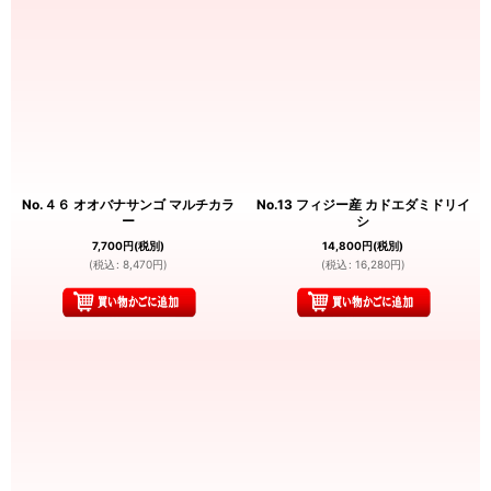
No.４６ オオバナサンゴ マルチカラ
No.13 フィジー産 カドエダミドリイ
ー
シ
7,700
円
(税別)
14,800
円
(税別)
(
税込
:
8,470
円
)
(
税込
:
16,280
円
)