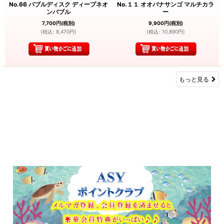
No.66 バブルディスク ディープネオ
No.１１ オオバナサンゴ マルチカラ
ンバブル
ー
7,700
円
(税別)
9,900
円
(税別)
(
税込
:
8,470
円
)
(
税込
:
10,890
円
)
もっと見る