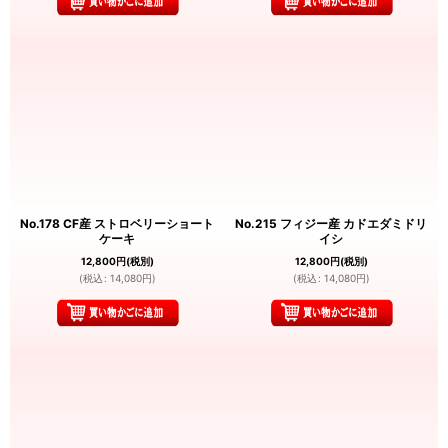
No.178 CF産 ストロベリーショート
No.215 フィジー産 カドエダミドリ
ケーキ
イシ
12,800
円
(税別)
12,800
円
(税別)
(
税込
:
14,080
円
)
(
税込
:
14,080
円
)