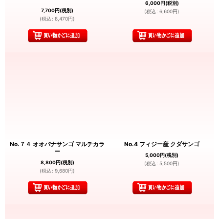
6,000
円
(税別)
7,700
円
(税別)
(
税込
:
6,600
円
)
(
税込
:
8,470
円
)
No.７４ オオバナサンゴ マルチカラ
No.4 フィジー産 クダサンゴ
ー
5,000
円
(税別)
8,800
円
(税別)
(
税込
:
5,500
円
)
(
税込
:
9,680
円
)