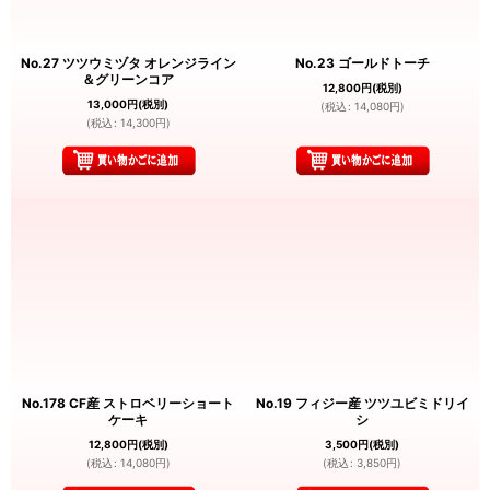
No.27 ツツウミヅタ オレンジライン
No.23 ゴールドトーチ
＆グリーンコア
12,800
円
(税別)
13,000
円
(税別)
(
税込
:
14,080
円
)
(
税込
:
14,300
円
)
No.178 CF産 ストロベリーショート
No.19 フィジー産 ツツユビミドリイ
ケーキ
シ
12,800
円
(税別)
3,500
円
(税別)
(
税込
:
14,080
円
)
(
税込
:
3,850
円
)