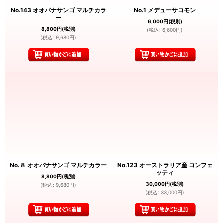
No.143 オオバナサンゴ マルチカラ
No.1 メデューサコモン
ー
6,000
円
(税別)
8,800
円
(税別)
(
税込
:
6,600
円
)
(
税込
:
9,680
円
)
No.８ オオバナサンゴ マルチカラー
No.123 オーストラリア産 コンフェ
ッティ
8,800
円
(税別)
30,000
円
(税別)
(
税込
:
9,680
円
)
(
税込
:
33,000
円
)