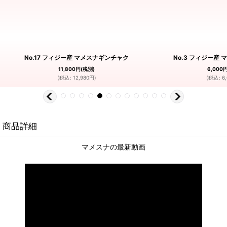
No.17 フィジー産 マメスナギンチャク
No.3 フィジー産
11,800
円
(税別)
6,000
(
税込
:
12,980
円
)
(
税込
:
6
商品詳細
マメスナの最新動画