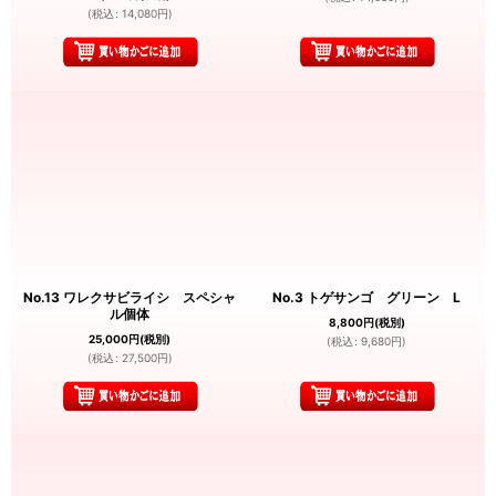
(
税込
:
14,080
円
)
No.13 ワレクサビライシ スペシャ
No.3 トゲサンゴ グリーン L
ル個体
8,800
円
(税別)
25,000
円
(税別)
(
税込
:
9,680
円
)
(
税込
:
27,500
円
)