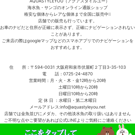
AQUASTYLEYOU（アクアスタイルユー）
海水魚・サンゴのオンライン通販ショップ
格安な個体からレアな個体まで全国に販売中❕❕
店舗での販売も行っています。
お車のナビだと住所が正確に表示さず、正確にナビゲーションされない
ことがあります。
ご来店の際はgoogleマップなどのスマホアプリでのナビゲーションを
おすすめします。
住 所：〒594-0031 大阪府和泉市伏屋町２丁目3-35-103
電 話：0725-24-4870
営業時間：月・火・木・金12時から20時
土曜日10時から20時
日曜日10時から20時
定 休 日 ：水曜日・第二木曜日
メールアドレス:info@aquastyleyou.net
店舗では金魚並びにメダカ、その他淡水魚の取り扱いはありません
ご不明な点やご要望があれば公式LINEよりご気軽にご連絡ください