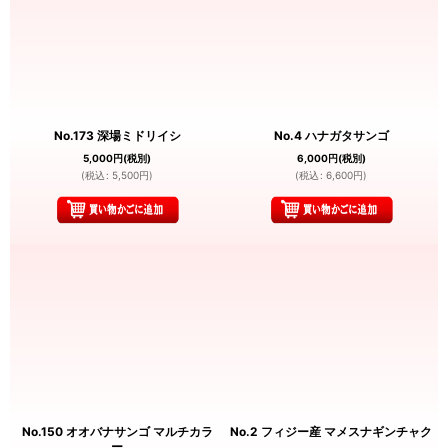
No.173 深場ミドリイシ
No.4 ハナガタサンゴ
5,000
円
(税別)
6,000
円
(税別)
(
税込
:
5,500
円
)
(
税込
:
6,600
円
)
No.150 オオバナサンゴ マルチカラ
No.2 フィジー産 マメスナギンチャク
ー