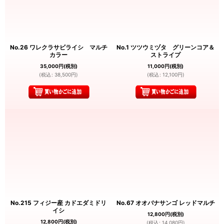
No.26 ワレクラサビライシ マルチ
No.1 ツツウミヅタ グリーンコア＆
カラー
ストライプ
35,000
円
(税別)
11,000
円
(税別)
(
税込
:
38,500
円
)
(
税込
:
12,100
円
)
No.215 フィジー産 カドエダミドリ
No.67 オオバナサンゴ レッドマルチ
イシ
12,800
円
(税別)
12,800
円
(税別)
(
税込
:
14,080
円
)