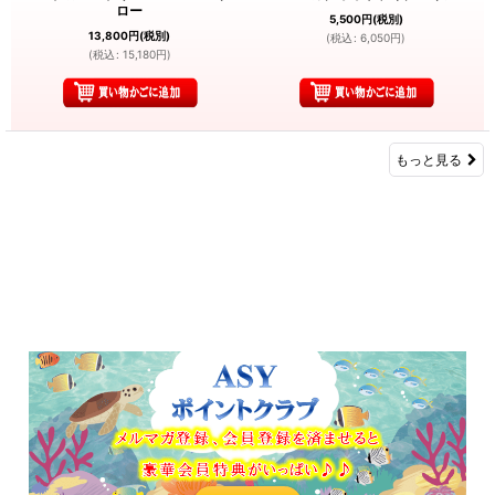
ロー
5,500
円
(税別)
13,800
円
(税別)
(
税込
:
6,050
円
)
(
税込
:
15,180
円
)
もっと見る