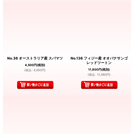
No.36 オーストラリア産 スパマツ
No.136 フィジー産 オオバナサンゴ
レッドツートン
4,500
円
(税別)
11,800
円
(税別)
(
税込
:
4,950
円
)
(
税込
:
12,980
円
)