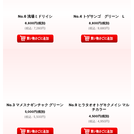
No.6 浅場ミドリイシ
No.4 トゲサンゴ グリーン L
6,600
円
(税別)
8,800
円
(税別)
(
税込
:
7,260
円
)
(
税込
:
9,680
円
)
No.3 マメスナギンチャク グリーン
No.9 ヒラタオオトゲキクメイシ マル
チカラー
5,000
円
(税別)
4,500
円
(税別)
(
税込
:
5,500
円
)
(
税込
:
4,950
円
)