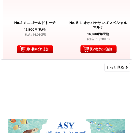
No.2 ミニゴールドトーチ
No.５１ オオバナサンゴ スペシャル
マルチ
12,800
円
(税別)
14,800
円
(税別)
(
税込
:
14,080
円
)
(
税込
:
16,280
円
)
もっと見る