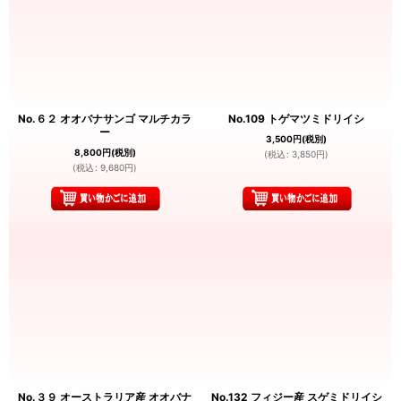
No.６２ オオバナサンゴ マルチカラ
No.109 トゲマツミドリイシ
ー
3,500
円
(税別)
8,800
円
(税別)
(
税込
:
3,850
円
)
(
税込
:
9,680
円
)
No.３９ オーストラリア産 オオバナ
No.132 フィジー産 スゲミドリイシ