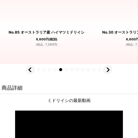
No.85 オーストラリア産 ハイマツミドリイシ
No.30 オーストラ
6,600
円
(税別)
6,600
(
税込
:
7,260
円
)
(
税込
:
7
商品詳細
ミドリイシの最新動画