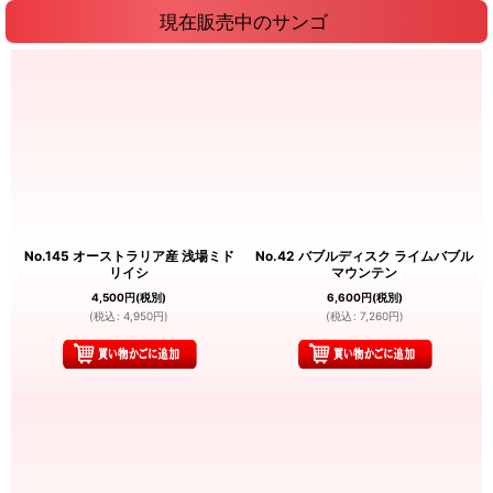
現在販売中のサンゴ
No.145 オーストラリア産 浅場ミド
No.42 バブルディスク ライムバブル
リイシ
マウンテン
4,500
円
(税別)
6,600
円
(税別)
(
税込
:
4,950
円
)
(
税込
:
7,260
円
)