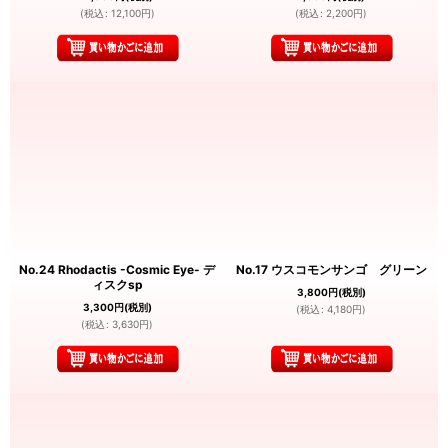
(
税込
:
12,100
円
)
(
税込
:
2,200
円
)
No.24 Rhodactis -Cosmic Eye- デ
No.17 ウスコモンサンゴ グリーン
ィスクsp
3,800
円
(税別)
3,300
円
(税別)
(
税込
:
4,180
円
)
(
税込
:
3,630
円
)