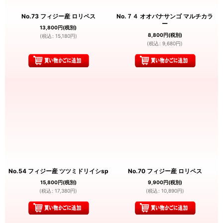
No.73 フィジー産 ロリペス
No.７４ オオバナサンゴ マルチカラ
ー
13,800
円
(税別)
8,800
円
(税別)
(
税込
:
15,180
円
)
(
税込
:
9,680
円
)
No.54 フィジー産 ツツミドリイシsp
No.70 フィジー産 ロリペス
15,800
円
(税別)
9,900
円
(税別)
(
税込
:
17,380
円
)
(
税込
:
10,890
円
)