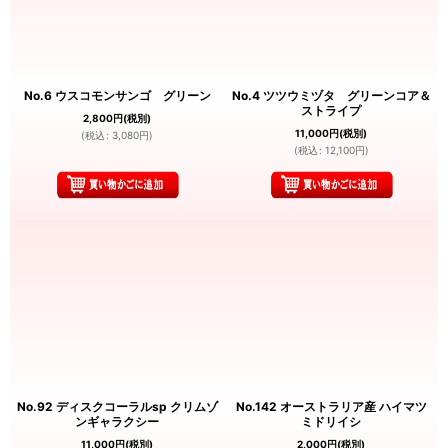
No.6 ウスコモンサンゴ グリーン
No.4 ツツウミヅタ グリーンコア＆
ストライプ
2,800
円
(税別)
11,000
円
(税別)
(
税込
:
3,080
円
)
(
税込
:
12,100
円
)
No.92 ディスクコーラルsp クリムゾ
No.142 オーストラリア産 ハイマツ
ンギャラクシー
ミドリイシ
11,000
円
(税別)
2,000
円
(税別)