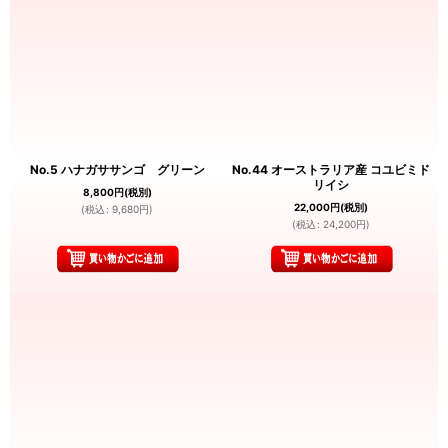
No.5 ハナガササンゴ グリーン
No.44 オーストラリア産 コユビミド
リイシ
8,800
円
(税別)
22,000
円
(税別)
(
税込
:
9,680
円
)
(
税込
:
24,200
円
)