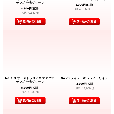
サンゴ 蛍光グリーン
5,000
円
(税別)
8,800
円
(税別)
(
税込
:
5,500
円
)
(
税込
:
9,680
円
)
No.１９ オーストラリア産 オオバナ
No.76 フィジー産 ツツミドリイシ
サンゴ 蛍光グリーン
12,800
円
(税別)
8,800
円
(税別)
(
税込
:
14,080
円
)
(
税込
:
9,680
円
)