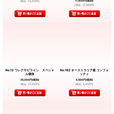
11,800
円
(税別)
(
税込
:
24,200
円
)
(
税込
:
12,980
円
)
No.12 ワレクサビライシ スペシャ
No.162 オーストラリア産 コンフェ
ル個体
ッティ
25,000
円
(税別)
5,500
円
(税別)
(
税込
:
27,500
円
)
(
税込
:
6,050
円
)