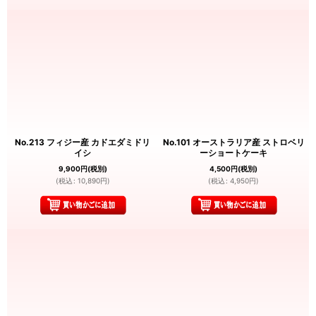
No.213 フィジー産 カドエダミドリ
No.101 オーストラリア産 ストロベリ
イシ
ーショートケーキ
9,900
円
(税別)
4,500
円
(税別)
(
税込
:
10,890
円
)
(
税込
:
4,950
円
)