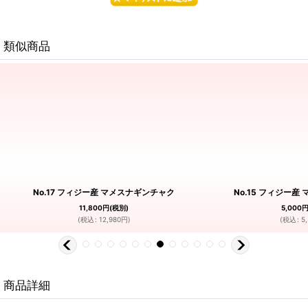
類似商品
No.17 フィジー産 マメスナギンチャク
No.15 フィジー産
11,800
円
(税別)
5,000
(
税込
:
12,980
円
)
(
税込
:
5
商品詳細