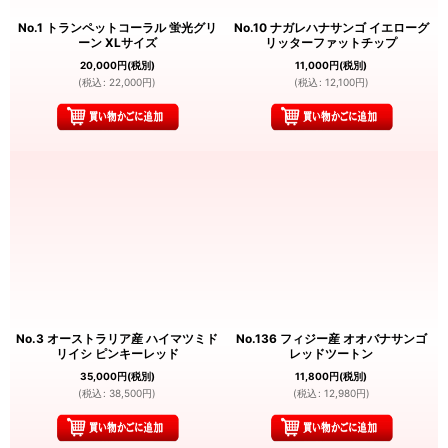
No.1 トランペットコーラル 蛍光グリ
No.10 ナガレハナサンゴ イエローグ
ーン XLサイズ
リッターファットチップ
20,000
円
(税別)
11,000
円
(税別)
(
税込
:
22,000
円
)
(
税込
:
12,100
円
)
No.3 オーストラリア産 ハイマツミド
No.136 フィジー産 オオバナサンゴ
リイシ ピンキーレッド
レッドツートン
35,000
円
(税別)
11,800
円
(税別)
(
税込
:
38,500
円
)
(
税込
:
12,980
円
)