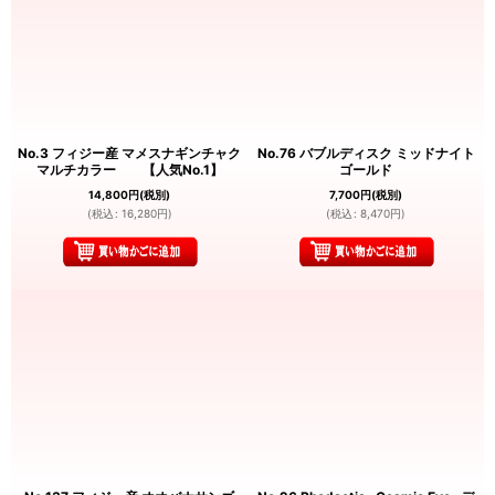
No.3 フィジー産 マメスナギンチャク
No.76 バブルディスク ミッドナイト
マルチカラー 【人気No.1】
ゴールド
14,800
円
(税別)
7,700
円
(税別)
(
税込
:
16,280
円
)
(
税込
:
8,470
円
)