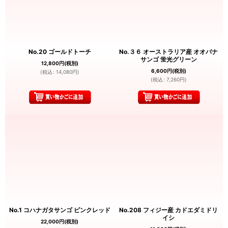
No.20 ゴールドトーチ
No.３６ オーストラリア産 オオバナ
サンゴ 蛍光グリーン
12,800
円
(税別)
6,600
円
(税別)
(
税込
:
14,080
円
)
(
税込
:
7,260
円
)
No.1 コハナガタサンゴ ピンクレッド
No.208 フィジー産 カドエダミドリ
イシ
22,000
円
(税別)