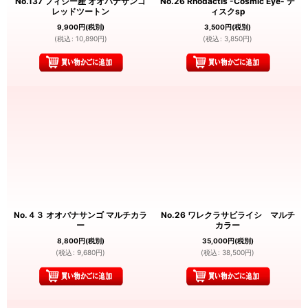
No.137 フィジー産 オオバナサンゴ
No.26 Rhodactis -Cosmic Eye- デ
レッドツートン
ィスクsp
9,900
円
(税別)
3,500
円
(税別)
(
税込
:
10,890
円
)
(
税込
:
3,850
円
)
No.４３ オオバナサンゴ マルチカラ
No.26 ワレクラサビライシ マルチ
ー
カラー
8,800
円
(税別)
35,000
円
(税別)
(
税込
:
9,680
円
)
(
税込
:
38,500
円
)