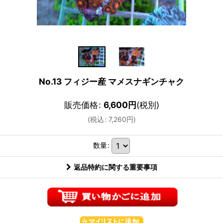
No.13 フィジー産 マメスナギンチャク
販売価格
:
6,600
円
(税別)
(
税込
:
7,260
円
)
数量
:
返品特約に関する重要事項