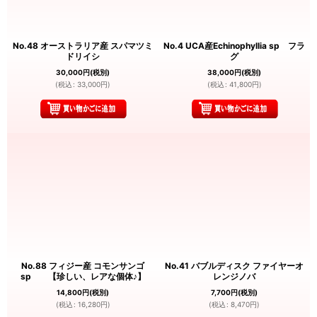
No.48 オーストラリア産 スパマツミ
No.4 UCA産Echinophyllia sp フラ
ドリイシ
グ
30,000
円
(税別)
38,000
円
(税別)
(
税込
:
33,000
円
)
(
税込
:
41,800
円
)
No.88 フィジー産 コモンサンゴ
No.41 バブルディスク ファイヤーオ
sp 【珍しい、レアな個体♪】
レンジノバ
14,800
円
(税別)
7,700
円
(税別)
(
税込
:
16,280
円
)
(
税込
:
8,470
円
)