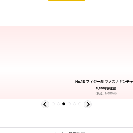
No.18 フィジー産 マメスナギンチ
8,800
円
(税別)
(
税込
:
9,680
円
)