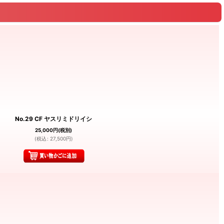
No.29 CF ヤスリミドリイシ
25,000
円
(税別)
(
税込
:
27,500
円
)