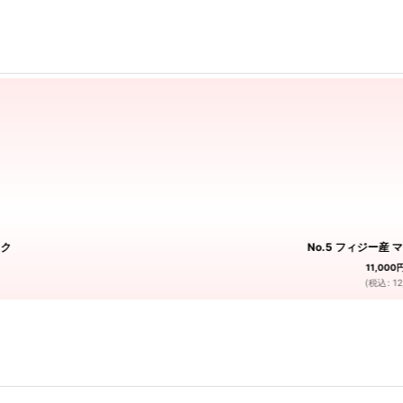
ャク
No.5 フィジー産
11,000
(
税込
:
12