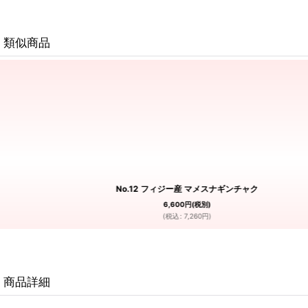
類似商品
No.12 フィジー産 マメスナギンチャク
6,600
円
(税別)
(
税込
:
7,260
円
)
商品詳細