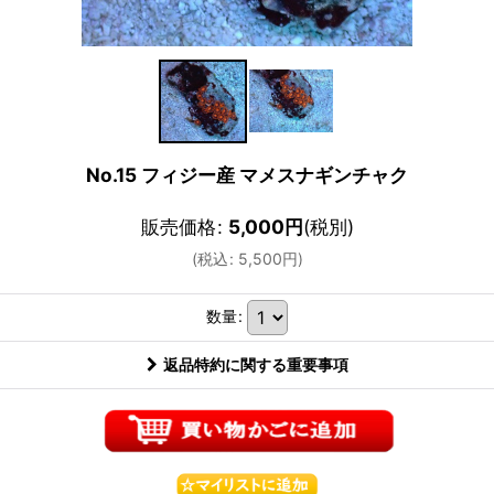
No.15 フィジー産 マメスナギンチャク
販売価格
:
5,000
円
(税別)
(
税込
:
5,500
円
)
数量
:
返品特約に関する重要事項