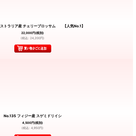
 オーストラリア産 チェリーブロッサム 【人気No.1】
22,000
円
(税別)
(
税込
:
24,200
円
)
No.135 フィジー産 スゲミドリイシ
4,500
円
(税別)
(
税込
:
4,950
円
)