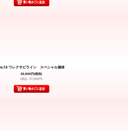
No.13 ワレクサビライシ スペシャル個体
25,000
円
(税別)
(
税込
:
27,500
円
)