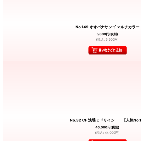
No.149 オオバナサンゴ マルチカラー
5,000
円
(税別)
(
税込
:
5,500
円
)
No.32 CF 浅場ミドリイシ 【人気No.
40,000
円
(税別)
(
税込
:
44,000
円
)