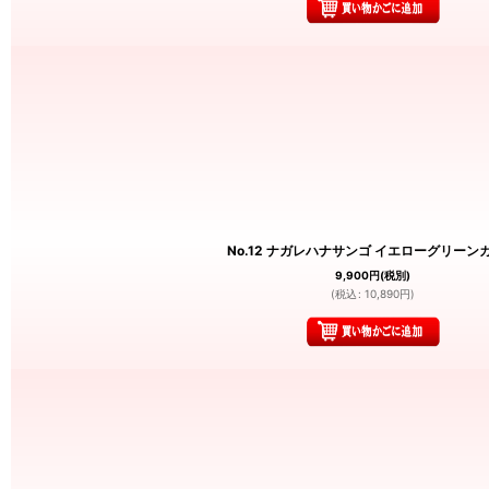
No.12 ナガレハナサンゴ イエローグリーン
9,900
円
(税別)
(
税込
:
10,890
円
)