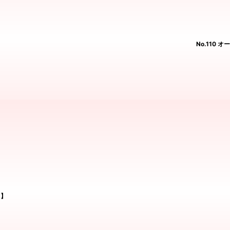
No.110
1】