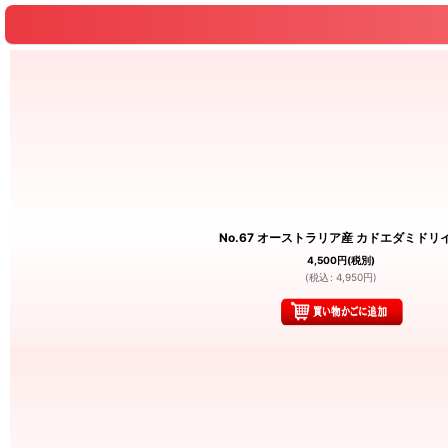
No.67 オーストラリア産 カドエダミドリ
4,500
円
(税別)
(
税込
:
4,950
円
)