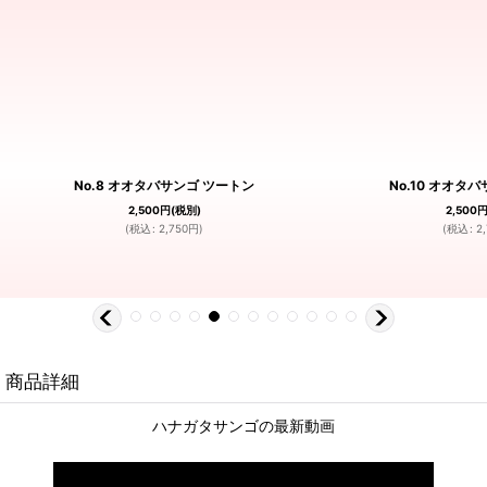
No.8 オオタバサンゴ ツートン
No.10 オオタ
2,500
円
(税別)
2,500
(
税込
:
2,750
円
)
(
税込
:
2
商品詳細
ハナガタサンゴの最新動画