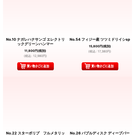
No.10 ナガレハナサンゴ エレクトリ
No.54 フィジー産 ツツミドリイシsp
ックグリーンハンマー
15,800
円
(税別)
11,800
円
(税別)
(
税込
:
17,380
円
)
(
税込
:
12,980
円
)
No.22 スターポリプ フルメタリッ
No.26 バブルディスク ディープパー