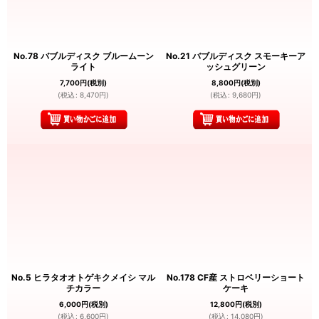
No.78 バブルディスク ブルームーン
No.21 バブルディスク スモーキーア
ライト
ッシュグリーン
7,700
円
(税別)
8,800
円
(税別)
(
税込
:
8,470
円
)
(
税込
:
9,680
円
)
No.5 ヒラタオオトゲキクメイシ マル
No.178 CF産 ストロベリーショート
チカラー
ケーキ
6,000
円
(税別)
12,800
円
(税別)
(
税込
:
6,600
円
)
(
税込
:
14,080
円
)