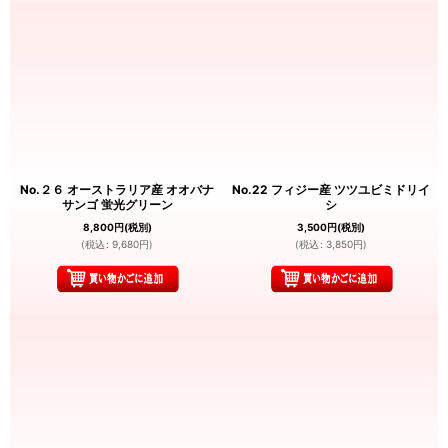
No.２６ オーストラリア産 オオバナ
No.22 フィジー産 ツツユビミドリイ
サンゴ 蛍光グリーン
シ
8,800
円
(税別)
3,500
円
(税別)
(
税込
:
9,680
円
)
(
税込
:
3,850
円
)