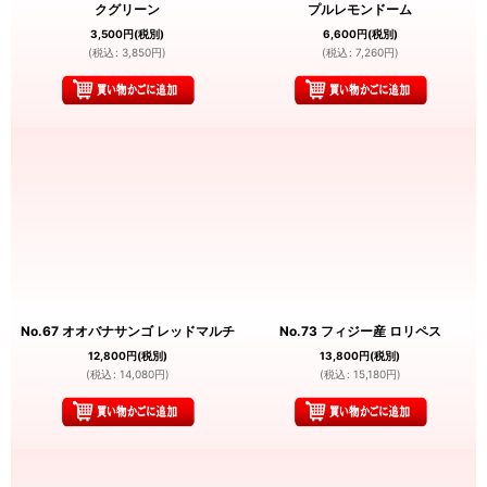
クグリーン
プルレモンドーム
3,500
円
(税別)
6,600
円
(税別)
(
税込
:
3,850
円
)
(
税込
:
7,260
円
)
No.67 オオバナサンゴ レッドマルチ
No.73 フィジー産 ロリペス
12,800
円
(税別)
13,800
円
(税別)
(
税込
:
14,080
円
)
(
税込
:
15,180
円
)