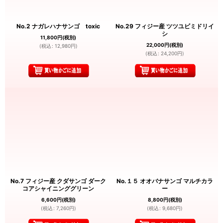
No.2 ナガレハナサンゴ toxic
No.29 フィジー産 ツツユビミドリイ
シ
11,800
円
(税別)
22,000
円
(税別)
(
税込
:
12,980
円
)
(
税込
:
24,200
円
)
No.7 フィジー産 クダサンゴ ダーク
No.１５ オオバナサンゴ マルチカラ
コアシャイニンググリーン
ー
6,600
円
(税別)
8,800
円
(税別)
(
税込
:
7,260
円
)
(
税込
:
9,680
円
)