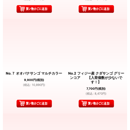
No.７ オオバナサンゴ マルチカラー
No.2 フィジー産 クダサンゴ グリー
ンコア 【入荷個数が少ないで
9,900
円
(税別)
す！】
(
税込
:
10,890
円
)
7,700
円
(税別)
(
税込
:
8,470
円
)