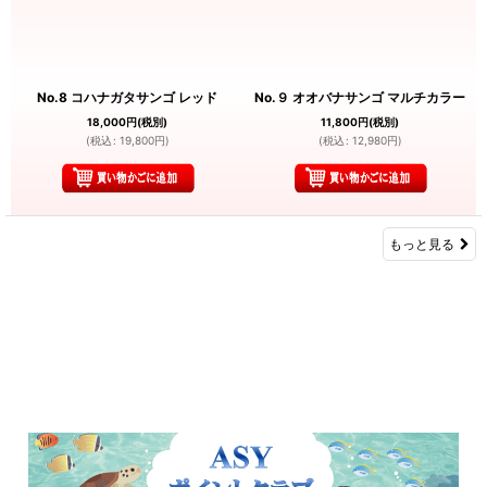
No.8 コハナガタサンゴ レッド
No.９ オオバナサンゴ マルチカラー
18,000
円
(税別)
11,800
円
(税別)
(
税込
:
19,800
円
)
(
税込
:
12,980
円
)
もっと見る