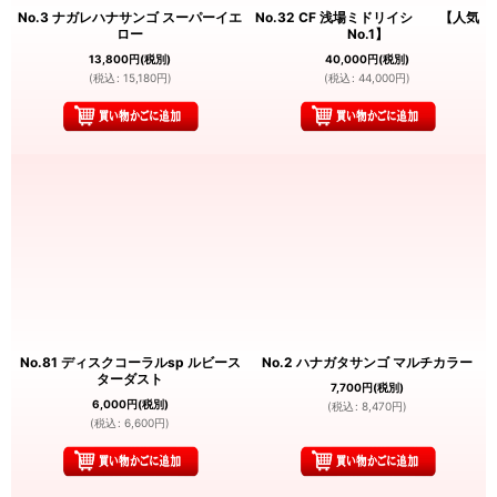
No.3 ナガレハナサンゴ スーパーイエ
No.32 CF 浅場ミドリイシ 【人気
ロー
No.1】
13,800
円
(税別)
40,000
円
(税別)
(
税込
:
15,180
円
)
(
税込
:
44,000
円
)
No.81 ディスクコーラルsp ルビース
No.2 ハナガタサンゴ マルチカラー
ターダスト
7,700
円
(税別)
6,000
円
(税別)
(
税込
:
8,470
円
)
(
税込
:
6,600
円
)