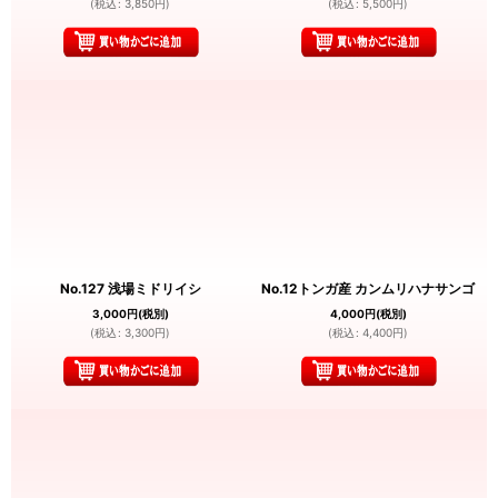
(
税込
:
3,850
円
)
(
税込
:
5,500
円
)
No.127 浅場ミドリイシ
No.12トンガ産 カンムリハナサンゴ
3,000
円
(税別)
4,000
円
(税別)
(
税込
:
3,300
円
)
(
税込
:
4,400
円
)