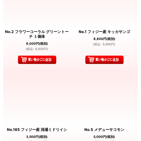
No.2 フラワーコーラル グリーントー
No.1 フィジー産 キッカサンゴ
チ １個体
8,800
円
(税別)
6,000
円
(税別)
(
税込
:
9,680
円
)
(
税込
:
6,600
円
)
No.165 フィジー産 浅場ミドリイシ
No.5 メデューサコモン
3,500
円
(税別)
5,000
円
(税別)