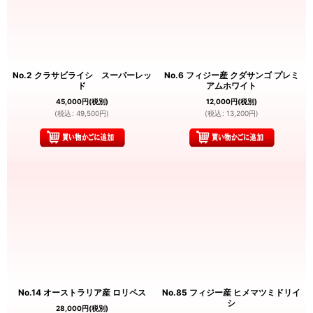
No.2 クラサビライシ スーパーレッ
No.6 フィジー産 クダサンゴ プレミ
ド
アムホワイト
45,000
円
(税別)
12,000
円
(税別)
(
税込
:
49,500
円
)
(
税込
:
13,200
円
)
No.14 オーストラリア産 ロリペス
No.85 フィジー産 ヒメマツミドリイ
シ
28,000
円
(税別)