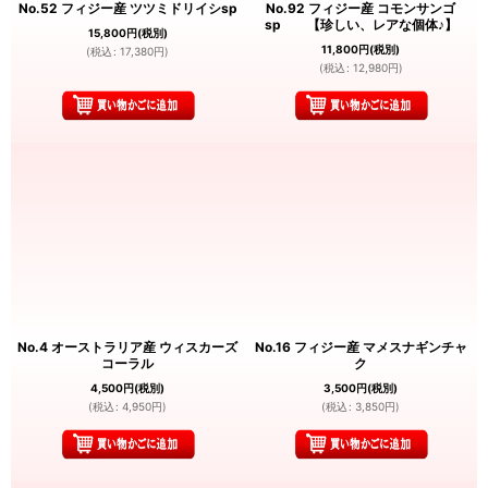
No.52 フィジー産 ツツミドリイシsp
No.92 フィジー産 コモンサンゴ
sp 【珍しい、レアな個体♪】
15,800
円
(税別)
11,800
円
(税別)
(
税込
:
17,380
円
)
(
税込
:
12,980
円
)
No.4 オーストラリア産 ウィスカーズ
No.16 フィジー産 マメスナギンチャ
コーラル
ク
4,500
円
(税別)
3,500
円
(税別)
(
税込
:
4,950
円
)
(
税込
:
3,850
円
)