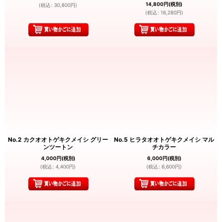
14,800
円
(税別)
(
税込
:
30,800
円
)
(
税込
:
16,280
円
)
No.2 カクオオトゲキクメイシ グリー
No.5 ヒラタオオトゲキクメイシ マル
ンツートン
チカラー
4,000
円
(税別)
6,000
円
(税別)
(
税込
:
4,400
円
)
(
税込
:
6,600
円
)