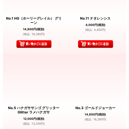
No.1 HG（ホーリーグレイル） グリ
No.11 ナタレンシス
ーン
4,000
円
(税別)
14,800
円
(税別)
(
税込
:
4,400
円
)
(
税込
:
16,280
円
)
No.5 ハナガササンゴ グリッター
No.3 ゴールドジョーカー
Glitter ラメハナガサ
14,800
円
(税別)
12,000
円
(税別)
(
税込
:
16,280
円
)
(
税込
:
13,200
円
)