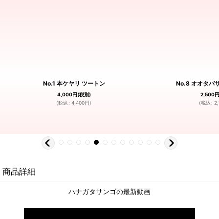
No.1 本ケヤリ ツートン
No.8 オオタバ
4,000
円
(税別)
2,500
(
税込
:
4,400
円
)
(
税込
:
2
商品詳細
ハナガタサンゴの最新動画