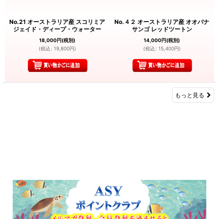
No.21 オーストラリア産 スコリミア
No.４２ オーストラリア産 オオバナ
ジェイド・ディープ・ウォーター
サンゴ レッドツートン
18,000
円
(税別)
14,000
円
(税別)
(
税込
:
19,800
円
)
(
税込
:
15,400
円
)
もっと見る