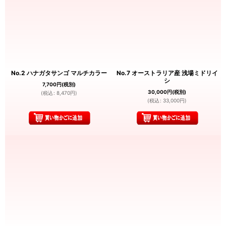
No.2 ハナガタサンゴ マルチカラー
No.7 オーストラリア産 浅場ミドリイ
シ
7,700
円
(税別)
30,000
円
(税別)
(
税込
:
8,470
円
)
(
税込
:
33,000
円
)