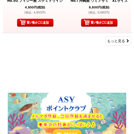
No.50 フィジー産 スゲミドリイシ
No.1 沖縄産 ウミアザミ XLサイズ
4,500
円
(税別)
8,800
円
(税別)
(
税込
:
4,950
円
)
(
税込
:
9,680
円
)
もっと見る