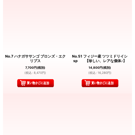
No.7 ハナガササンゴ ブロンズ・エク
No.51 フィジー産 ツツミドリイシ
リプス
sp 【珍しい、レアな個体♪】
7,700
円
(税別)
14,800
円
(税別)
(
税込
:
8,470
円
)
(
税込
:
16,280
円
)