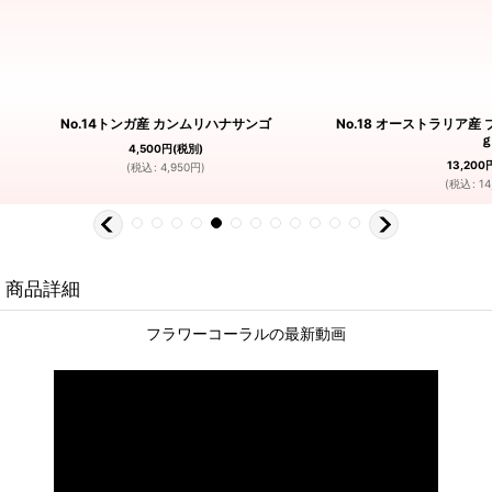
No.14トンガ産 カンムリハナサンゴ
No.18 オーストラリア産
4,500
円
(税別)
13,200
(
税込
:
4,950
円
)
(
税込
:
14
商品詳細
フラワーコーラルの最新動画