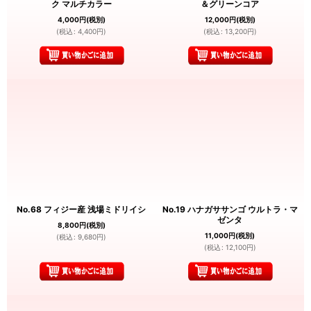
ク マルチカラー
＆グリーンコア
4,000
円
(税別)
12,000
円
(税別)
(
税込
:
4,400
円
)
(
税込
:
13,200
円
)
No.68 フィジー産 浅場ミドリイシ
No.19 ハナガササンゴ ウルトラ・マ
ゼンタ
8,800
円
(税別)
11,000
円
(税別)
(
税込
:
9,680
円
)
(
税込
:
12,100
円
)