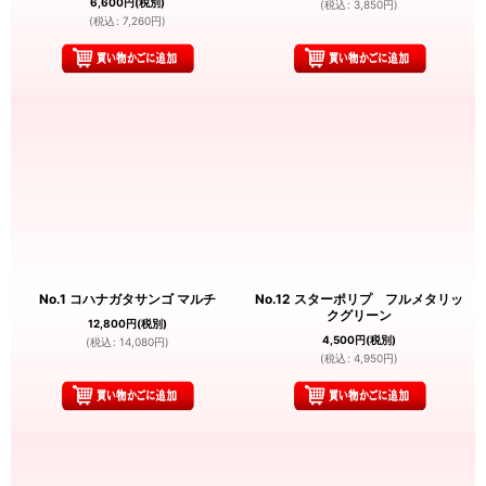
6,600
円
(税別)
(
税込
:
3,850
円
)
(
税込
:
7,260
円
)
No.1 コハナガタサンゴ マルチ
No.12 スターポリプ フルメタリッ
クグリーン
12,800
円
(税別)
4,500
円
(税別)
(
税込
:
14,080
円
)
(
税込
:
4,950
円
)