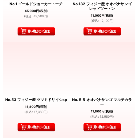
No.1 ゴールドジョーカートーチ
No.132 フィジー産 オオバナサンゴ
レッドツートン
45,000
円
(税別)
11,000
円
(税別)
(
税込
:
49,500
円
)
(
税込
:
12,100
円
)
No.53 フィジー産 ツツミドリイシsp
No.５５ オオバナサンゴ マルチカラ
ー
15,800
円
(税別)
11,800
円
(税別)
(
税込
:
17,380
円
)
(
税込
:
12,980
円
)