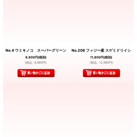
No.4 ウミキノコ スーパーグリーン
No.206 フィジー産 スゲミドリイシ
8,800
円
(税別)
11,800
円
(税別)
(
税込
:
9,680
円
)
(
税込
:
12,980
円
)