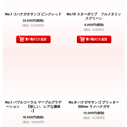
No.1 コハナガタサンゴ ピンクレッド
No.15 スターポリプ フルメタリッ
クグリーン
22,000
円
(税別)
4,000
円
(税別)
(
税込
:
24,200
円
)
(
税込
:
4,400
円
)
No.1 バブルコーラル マーブルグラデ
No.9 ハナガササンゴ グリッター
ーション 【珍しい、レアな個体
Glitter ラメハナガサ
♪】
13,000
円
(税別)
18,000
円
(税別)
(
税込
:
14,300
円
)
(
税込
:
19,800
円
)