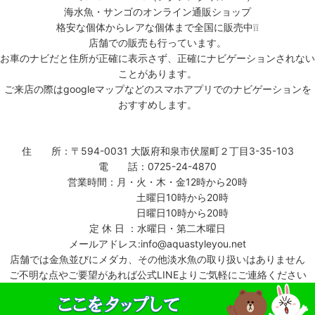
海水魚・サンゴのオンライン通販ショップ
格安な個体からレアな個体まで全国に販売中❕❕
店舗での販売も行っています。
お車のナビだと住所が正確に表示さず、正確にナビゲーションされない
ことがあります。
ご来店の際はgoogleマップなどのスマホアプリでのナビゲーションを
おすすめします。
住 所：〒594-0031 大阪府和泉市伏屋町２丁目3-35-103
電 話：0725-24-4870
営業時間：月・火・木・金12時から20時
土曜日10時から20時
日曜日10時から20時
定 休 日 ：水曜日・第二木曜日
メールアドレス:info@aquastyleyou.net
店舗では金魚並びにメダカ、その他淡水魚の取り扱いはありません
ご不明な点やご要望があれば公式LINEよりご気軽にご連絡ください