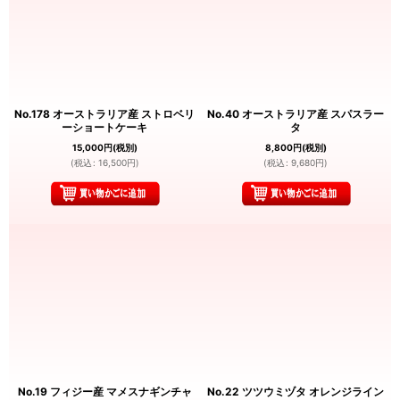
No.178 オーストラリア産 ストロベリ
No.40 オーストラリア産 スパスラー
ーショートケーキ
タ
15,000
円
(税別)
8,800
円
(税別)
(
税込
:
16,500
円
)
(
税込
:
9,680
円
)
No.19 フィジー産 マメスナギンチャ
No.22 ツツウミヅタ オレンジライン